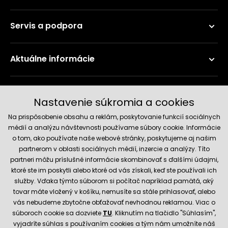
Servis a podpora
Aktuálne informácie
Doručenie a platobné metódy
Nastavenie súkromia a cookies
Na prispôsobenie obsahu a reklám, poskytovanie funkcií sociálnych
médií a analýzu návštevnosti používame súbory cookie. Informácie
o tom, ako používate naše webové stránky, poskytujeme aj našim
partnerom v oblasti sociálnych médií, inzercie a analýzy. Títo
partneri môžu príslušné informácie skombinovať s ďalšími údajmi,
ktoré ste im poskytli alebo ktoré od vás získali, keď ste používali ich
služby. Vďaka týmto súborom si počítač napríklad pamätá, aký
Spoľahlivý obchod
tovar máte vložený v košíku, nemusíte sa stále prihlasovať, alebo
vás nebudeme zbytočne obťažovať nevhodnou reklamou. Viac o
súboroch cookie sa dozviete
TU
. Kliknutím na tlačidlo "Súhlasím",
vyjadríte súhlas s používaním cookies a tým nám umožníte náš