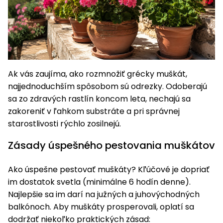
Ak vás zaujíma, ako rozmnožiť grécky muškát,
najjednoduchším spôsobom sú odrezky. Odoberajú
sa zo zdravých rastlín koncom leta, nechajú sa
zakoreniť v ľahkom substráte a pri správnej
starostlivosti rýchlo zosilnejú.
Zásady úspešného pestovania muškátov
Ako úspešne pestovať muškáty? Kľúčové je dopriať
im dostatok svetla (minimálne 6 hodín denne).
Najlepšie sa im darí na južných a juhovýchodných
balkónoch. Aby muškáty prosperovali, oplatí sa
dodržať niekoľko praktických zásad: