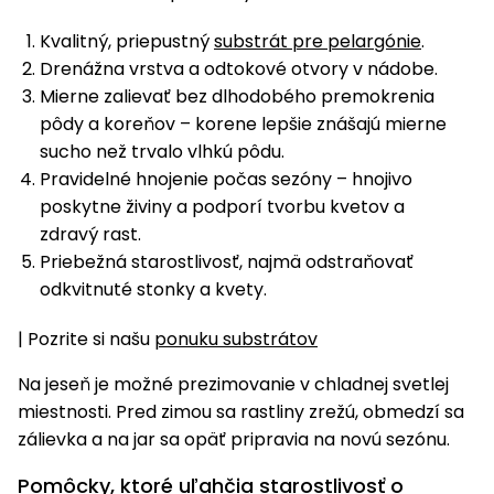
Kvalitný, priepustný
substrát pre pelargónie
.
Drenážna vrstva a odtokové otvory v nádobe.
Mierne zalievať bez dlhodobého premokrenia
pôdy a koreňov – korene lepšie znášajú mierne
sucho než trvalo vlhkú pôdu.
Pravidelné hnojenie počas sezóny – hnojivo
poskytne živiny a podporí tvorbu kvetov a
zdravý rast.
Priebežná starostlivosť, najmä odstraňovať
odkvitnuté stonky a kvety.
| Pozrite si našu
ponuku substrátov
Na jeseň je možné prezimovanie v chladnej svetlej
miestnosti. Pred zimou sa rastliny zrežú, obmedzí sa
zálievka a na jar sa opäť pripravia na novú sezónu.
Pomôcky, ktoré uľahčia starostlivosť o