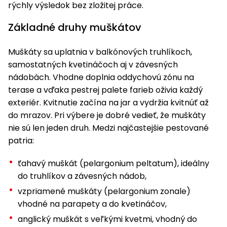
úložné
vozidlá
Ochrana
rýchly výsledok bez zložitej práce.
Štiepačky
stoly
obrubníky
Vidly
boxy
rastlín
Náhradné
dreva
Príslušenstvo
Seniorské
Základné druhy muškátov
nože
Vibračné
Tieniace
vozíky
Záhradné
Drviče
dosky
textílie
koše
vetiev
Muškáty sa uplatnia v balkónových truhlíkoch,
Prilby
Odpudzovače
samostatných kvetináčoch aj v závesných
Transportéry
Krhly
a pasce
Špalíkovače
nádobách. Vhodne doplnia oddychovú zónu na
terase a vďaka pestrej palete farieb oživia každý
Rezačky
Doplnky
Fukáre a
exteriér. Kvitnutie začína na jar a vydržia kvitnúť až
na
vysávače
do mrazov. Pri výbere je dobré vedieť, že muškáty
betón
na lístie
nie sú len jeden druh. Medzi najčastejšie pestované
Meracie
patria:
Záhradné
prístroje
vozíky
ťahavý muškát (pelargonium peltatum), ideálny
Nabíjačky
do truhlíkov a závesných nádob,
autobatérií
Fúriky
vzpriamené muškáty (pelargonium zonale)
vhodné na parapety a do kvetináčov,
Vykurovanie
Rozmetadlá
anglický muškát s veľkými kvetmi, vhodný do
a posypové