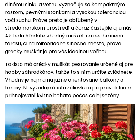
silnému slnku a vetru. Vyznačuje sa kompaktným
Príslušenstvo
rastom, pevnými stonkami a vysokou toleranciou
voči suchu. Práve preto je obľúbený v
stredomorskom prostredí a čoraz častejšie aj u nás.
Ak teda hľadáte vhodný muškát na nechránenú
terasu, či na mimoriadne slnečné miesto, práve
grécky muškát je pre vás ideálnou voľbou.
Takisto má grécky muškát pestovanie určené aj pre
hobby záhradkárov, takže to s ním určite zvládnete.
Vhodný je najmä na južne orientované balkóny a
terasy. Nevyžaduje častú zálievku a pri pravidelnom
prihnojovaní kvitne bohato počas celej sezóny.