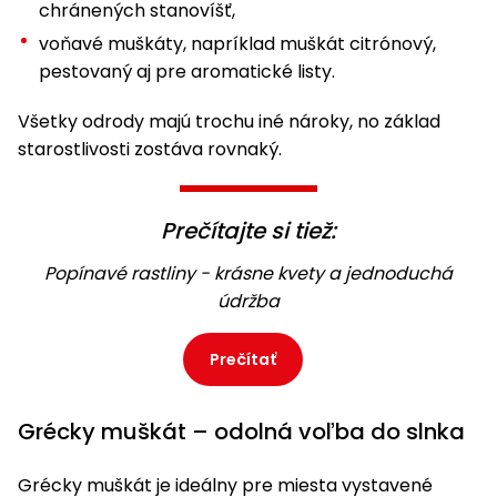
vozíky
chránených stanovíšť,
Navijaky
voňavé muškáty, napríklad muškát citrónový,
Čerpadlá
pestovaný aj pre aromatické listy.
a
Príslušenstvo
vodárne
Všetky odrody majú trochu iné nároky, no základ
Vysokotlakové
starostlivosti zostáva rovnaký.
Bagre
umývačky
Zametacie
Prečítajte si tiež:
stroje
Popínavé rastliny - krásne kvety a jednoduchá
Snežné
údržba
frézy
Odhŕňače
Prečítať
a lopaty
na sneh
Grécky muškát – odolná voľba do slnka
Postrekovače
a rosiče
Grécky muškát je ideálny pre miesta vystavené