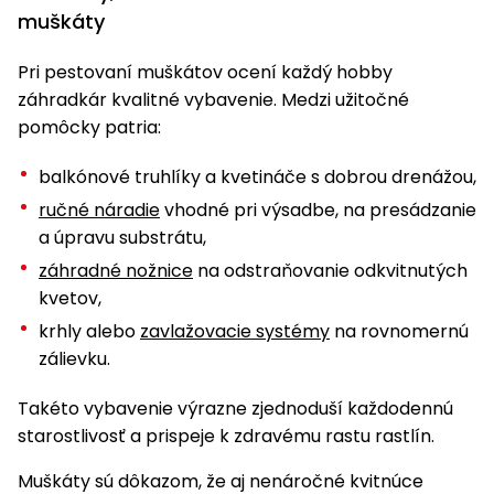
muškáty
Pri pestovaní muškátov ocení každý hobby
záhradkár kvalitné vybavenie. Medzi užitočné
pomôcky patria:
balkónové truhlíky a kvetináče s dobrou drenážou,
ručné náradie
vhodné pri výsadbe, na presádzanie
a úpravu substrátu,
záhradné nožnice
na odstraňovanie odkvitnutých
kvetov,
krhly alebo
zavlažovacie systémy
na rovnomernú
zálievku.
Takéto vybavenie výrazne zjednoduší každodennú
starostlivosť a prispeje k zdravému rastu rastlín.
Muškáty sú dôkazom, že aj nenáročné kvitnúce