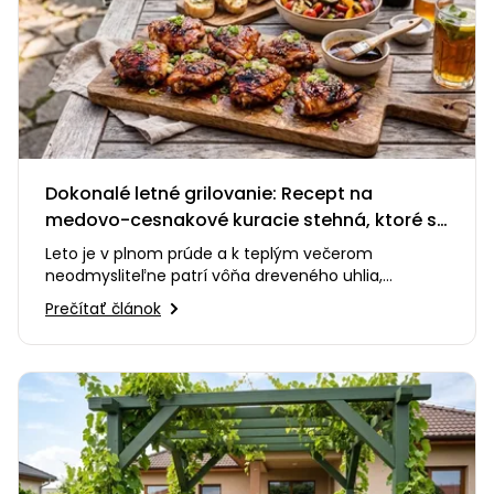
Dokonalé letné grilovanie: Recept na
medovo-cesnakové kuracie stehná, ktoré si
zamilujete
Leto je v plnom prúde a k teplým večerom
neodmysliteľne patrí vôňa dreveného uhlia,
praskanie ohňa a smiech s priateľmi…
Prečítať článok