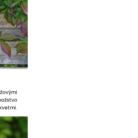
anžovými
nožstvo
kvetmi.