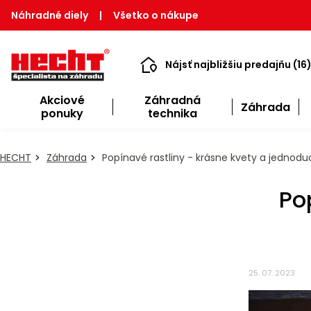
Náhradné diely
|
Všetko o nákupe
Nájsť najbližšiu predajňu (16
Akciové
Záhradná
Záhrada
ponuky
technika
HECHT
Záhrada
Popínavé rastliny - krásne kvety a jednod
Po
25. 07. 2023