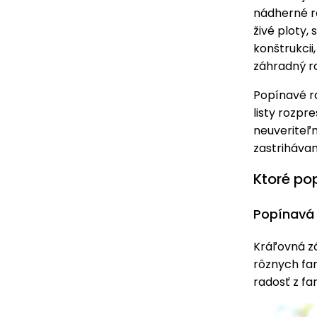
nádherné ra
živé ploty,
konštrukcii
záhradný ra
Popínavé ra
listy rozpre
neuveriteľ
zastrihávan
Ktoré po
Popínavá 
Kráľovná zá
rôznych far
radosť z fa