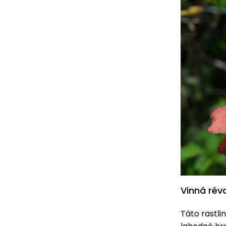
Vinná réva
Táto rastli