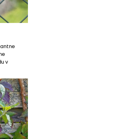
egantne
ene
du v