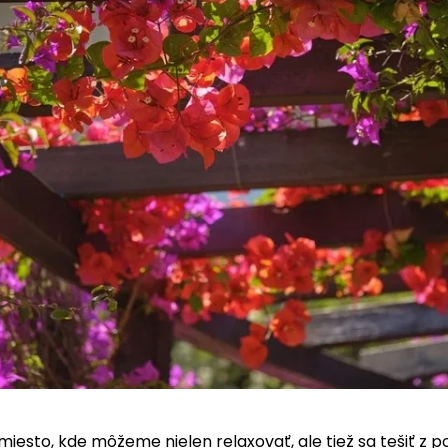
miesto, kde môžeme nielen relaxovať, ale tiež sa tešiť z 