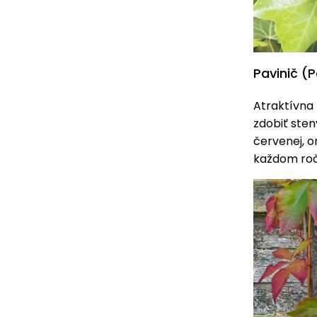
Pavinič (
Atraktívna 
zdobiť sten
červenej, o
každom ro