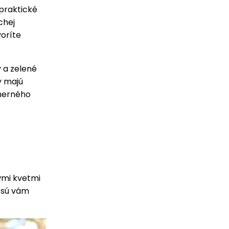
 praktické
chej
voríte
 a zelené
ny majú
dmerného
ými kvetmi
nesú vám