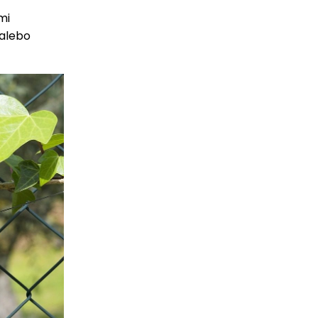
mi
 alebo