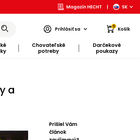
Magazín HECHT
|
SK
0
Prihlásiť sa
Košík
ské
Chovateľské
Darčekové
čky
potreby
poukazy
y a
Prišiel Vám
článok
zaujímavý?