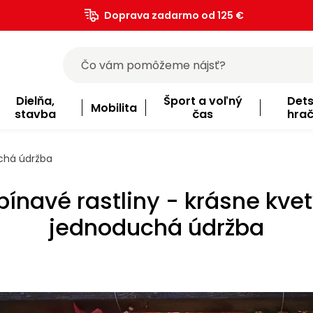
Doprava zadarmo od 125 €
)
Dielňa,
Šport a voľný
Det
Mobilita
stavba
čas
hra
uchá údržba
pínavé rastliny - krásne kvet
jednoduchá údržba