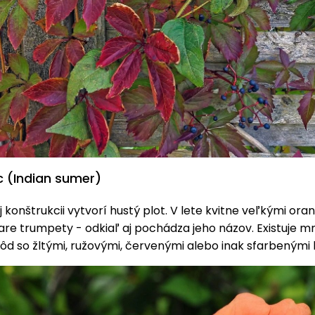
 (Indian sumer)
 konštrukcii vytvorí hustý plot. V lete kvitne veľkými or
are trumpety - odkiaľ aj pochádza jeho názov. Existuje m
ôd so žltými, ružovými, červenými alebo inak sfarbenými 