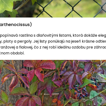
Parthenocissus)
popínavá rastlina s dlaňovitými listami, ktorá dokáže el
y, ploty a pergoly. Jej listy ponúkajú na jeseň krásne odti
ranžovej a fialovej, čo z nej robí ideálnu ozdobu pre záhra
čnom období.