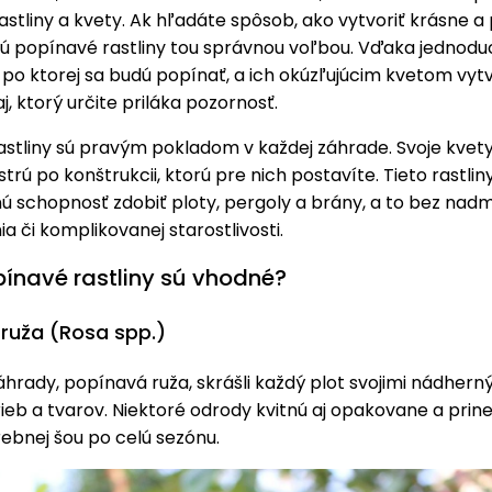
stliny a kvety. Ak hľadáte spôsob, ako vytvoriť krásne a
 sú popínavé rastliny tou správnou voľbou. Vďaka jednodu
, po ktorej sa budú popínať, a ich okúzľujúcim kvetom vyt
j, ktorý určite priláka pozornosť.
stliny sú pravým pokladom v každej záhrade. Svoje kvety
strú po konštrukcii, ktorú pre nich postavíte. Tieto rastli
nú schopnosť zdobiť ploty, pergoly a brány, a to bez na
ia či komplikovanej starostlivosti.
pínavé rastliny sú vhodné?
ruža (Rosa spp.)
hrady, popínavá ruža, skrášli každý plot svojimi nádhern
ieb a tvarov. Niektoré odrody kvitnú aj opakovane a pri
rebnej šou po celú sezónu.