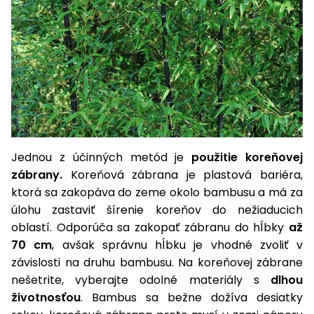
vozíky
Navijaky
Čerpadlá
a
Príslušenstvo
vodárne
Vysokotlakové
Bagre
umývačky
Zametacie
stroje
Jednou z účinných metód je
použitie koreňovej
zábrany.
Koreňová zábrana je plastová bariéra,
Snežné
ktorá sa zakopáva do zeme okolo bambusu a má za
frézy
úlohu zastaviť šírenie koreňov do nežiaducich
Odhŕňače
oblastí. Odporúča sa zakopať zábranu do hĺbky
až
a lopaty
70 cm
, avšak správnu hĺbku je vhodné zvoliť v
na sneh
závislosti na druhu bambusu. Na koreňovej zábrane
nešetrite, vyberajte odolné materiály s
dlhou
Postrekovače
životnosťou
. Bambus sa bežne dožíva desiatky
a rosiče