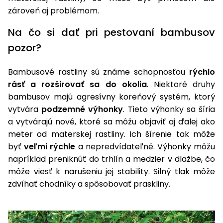
úložné
vozidlá
Ochrana
Štiepačky
stoly
obrubníky
zároveň aj problémom.
Vidly
boxy
rastlín
Náhradné
dreva
Príslušenstvo
Seniorské
nože
Vibračné
Tieniace
Na čo si dať pri pestovaní bambusov
vozíky
Záhradné
Drviče
dosky
textílie
koše
pozor?
vetiev
Prilby
Odpudzovače
Transportéry
Bambusové rastliny sú známe schopnosťou
rýchlo
Krhly
a pasce
Špalíkovače
rásť a rozširovať sa do okolia
. Niektoré druhy
Rezačky
Doplnky
bambusov majú agresívny koreňový systém, ktorý
Fukáre a
na
vytvára
podzemné výhonky
. Tieto výhonky sa šíria
vysávače
betón
a vytvárajú nové, ktoré sa môžu objaviť aj ďalej ako
na lístie
Meracie
meter od materskej rastliny. Ich šírenie tak môže
Záhradné
prístroje
byť
veľmi rýchle
a nepredvídateľné. Výhonky môžu
vozíky
napríklad preniknúť do trhlín a medzier v dlažbe, čo
Nabíjačky
môže viesť k narušeniu jej stability. Silný tlak môže
autobatérií
Fúriky
zdvíhať chodníky a spôsobovať praskliny.
Vykurovanie
Rozmetadlá
a posypové