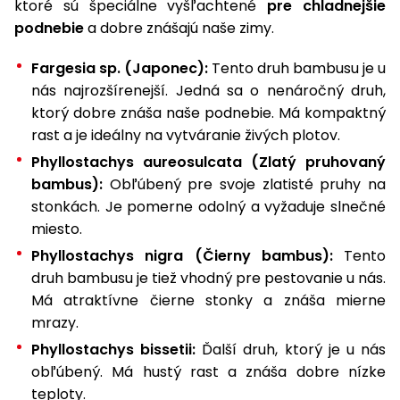
ktoré sú špeciálne vyšľachtené
pre chladnejšie
podnebie
a dobre znášajú naše zimy.
Fargesia sp. (Japonec):
Tento druh bambusu je u
nás najrozšírenejší. Jedná sa o nenáročný druh,
ktorý dobre znáša naše podnebie. Má kompaktný
rast a je ideálny na vytváranie živých plotov.
Phyllostachys aureosulcata (Zlatý pruhovaný
bambus):
Obľúbený pre svoje zlatisté pruhy na
stonkách. Je pomerne odolný a vyžaduje slnečné
miesto.
Phyllostachys nigra (Čierny bambus):
Tento
druh bambusu je tiež vhodný pre pestovanie u nás.
Má atraktívne čierne stonky a znáša mierne
mrazy.
Phyllostachys bissetii:
Ďalší druh, ktorý je u nás
obľúbený. Má hustý rast a znáša dobre nízke
teploty.