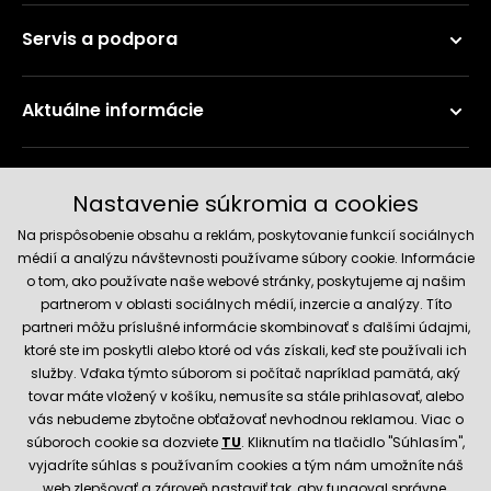
Servis a podpora
Aktuálne informácie
Doručenie a platobné metódy
Nastavenie súkromia a cookies
Na prispôsobenie obsahu a reklám, poskytovanie funkcií sociálnych
médií a analýzu návštevnosti používame súbory cookie. Informácie
o tom, ako používate naše webové stránky, poskytujeme aj našim
partnerom v oblasti sociálnych médií, inzercie a analýzy. Títo
partneri môžu príslušné informácie skombinovať s ďalšími údajmi,
ktoré ste im poskytli alebo ktoré od vás získali, keď ste používali ich
služby. Vďaka týmto súborom si počítač napríklad pamätá, aký
Spoľahlivý obchod
tovar máte vložený v košíku, nemusíte sa stále prihlasovať, alebo
vás nebudeme zbytočne obťažovať nevhodnou reklamou. Viac o
súboroch cookie sa dozviete
TU
. Kliknutím na tlačidlo "Súhlasím",
vyjadríte súhlas s používaním cookies a tým nám umožníte náš
web zlepšovať a zároveň nastaviť tak, aby fungoval správne.