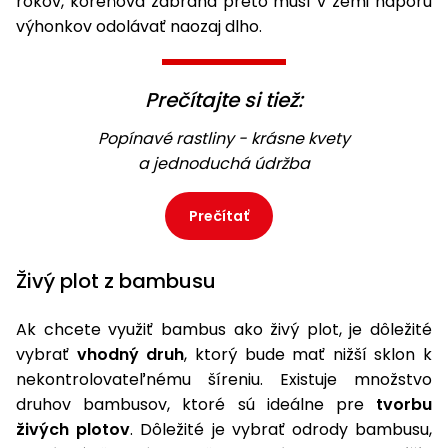
rokov, koreňová zábrana preto musí v zemi náporu
výhonkov odolávať naozaj dlho.
Príslušenstvo
Prečítajte si tiež:
Popínavé rastliny - krásne kvety
a jednoduchá údržba
Prečítať
Živý plot z bambusu
Ak chcete využiť bambus ako živý plot, je dôležité
vybrať
vhodný druh
, ktorý bude mať nižší sklon k
nekontrolovateľnému šíreniu. Existuje množstvo
druhov bambusov, ktoré sú ideálne pre
tvorbu
živých plotov
. Dôležité je vybrať odrody bambusu,