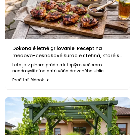
Dokonalé letné grilovanie: Recept na
medovo-cesnakové kuracie stehná, ktoré si
zamilujete
Leto je v plnom prúde a k teplým večerom
neodmysliteľne patrí vôňa dreveného uhlia,
praskanie ohňa a smiech s priateľmi…
Prečítať článok