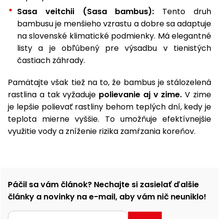
Sasa veitchii (Sasa bambus):
Tento druh
bambusu je menšieho vzrastu a dobre sa adaptuje
na slovenské klimatické podmienky. Má elegantné
listy a je obľúbený pre výsadbu v tienistých
častiach záhrady.
Pamätajte však tiež na to, že bambus je stálozelená
rastlina a tak vyžaduje
polievanie aj v zime.
V zime
je lepšie polievať rastliny behom teplých dní, kedy je
teplota mierne vyššie. To umožňuje efektívnejšie
využitie vody a zníženie rizika zamŕzania koreňov.
Páčil sa vám článok? Nechajte si zasielať ďalšie
články a novinky na e-mail, aby vám nič neuniklo!