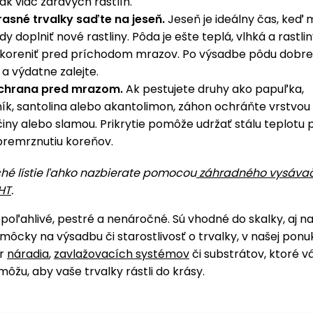
ak viac zdravých rastlín.
asné trvalky saďte na jeseň.
Jeseň je ideálny čas, keď
y doplniť nové rastliny. Pôda je ešte teplá, vlhká a rastlin
akoreniť pred príchodom mrazov. Po výsadbe pôdu dobre
 a výdatne zalejte.
chrana pred mrazom.
Ak pestujete druhy ako papuľka,
ík, santolina alebo akantolimon, záhon ochráňte vrstvo
ečiny alebo slamou. Prikrytie pomôže udržať stálu teplotu 
premrznutiu koreňov.
ché lístie ľahko nazbierate pomocou
záhradného vysáva
HT
.
spoľahlivé, pestré a nenáročné. Sú vhodné do skalky, aj n
ôcky na výsadbu či starostlivosť o trvalky, v našej ponu
er
náradia
,
zavlažovacích systémov
či substrátov, ktoré 
ôžu, aby vaše trvalky rástli do krásy.