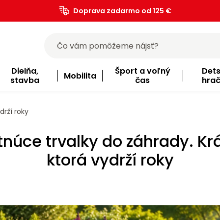
Doprava zadarmo od 125 €
)
Dielňa,
Šport a voľný
Det
Mobilita
stavba
čas
hra
drží roky
tnúce trvalky do záhrady. Kr
ktorá vydrží roky