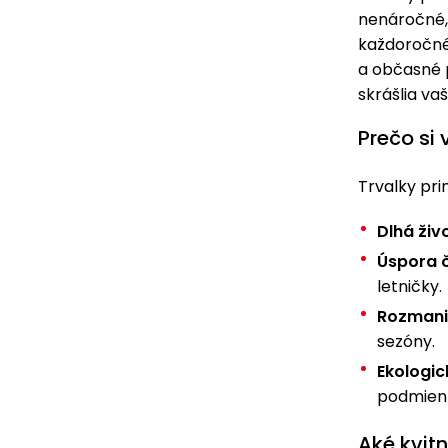
nenáročné,
každoročnéh
a občasné p
skrášlia va
Prečo si
Trvalky pri
Dlhá živ
Úspora 
letničky.
Rozmanit
sezóny.
Ekologic
podmienk
Aké kvitn