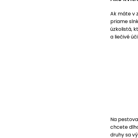
Ak máte v z
priame slnk
úzkolistá, 
a liečivé ú
Na pestovan
chcete dlho 
druhy sa vý