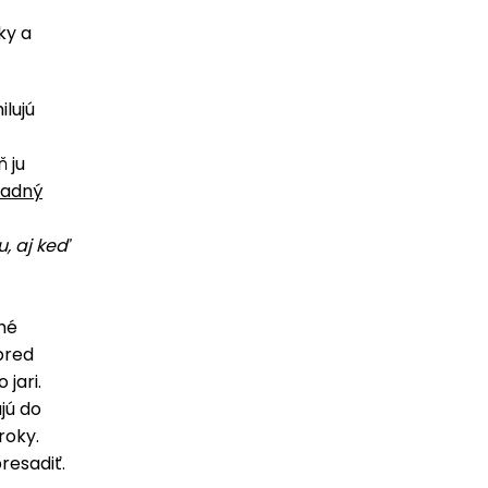
ky a
ilujú
 ju
radný
u, aj keď
hé
 pred
 jari.
jú do
roky.
resadiť.