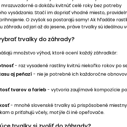
 mrazuvzdorné a dokážu kvitnúť celé roky bez potreby
o vysádzania. Stačí im dopriať vhodné miesto, pravideln
rihnojenie. O zvyšok sa postarajú samy! Ak hľadáte rastli
šu záhradu od jari až do jesene, práve trvalky sú ideálnou 
 vybrať trvalky do záhrady?
nášajú množstvo výhod, ktoré ocení každý záhradkár:
otnosť
- raz vysadené rastliny kvitnú niekoľko rokov po s
času aj peňazí
- nie je potrebné ich každoročne obnovo
osť tvarov a farieb
- vytvoria zaujímavé kompozície po
kosť
- mnohé slovenské trvalky sú prispôsobené miestn
am a priťahujú včely, motýle či iné opeľovače.
úce trvalky si zvoliť do záhrady?