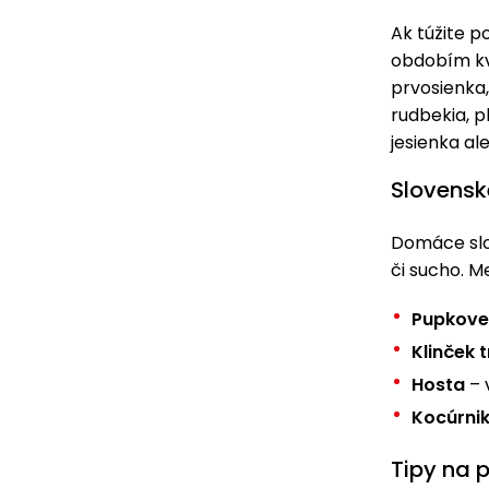
Ak túžite p
obdobím kvi
prvosienka,
rudbekia, p
jesienka al
Slovensk
Domáce slov
či sucho. M
Pupkove
Klinček 
Hosta
– 
Kocúrni
Tipy na p