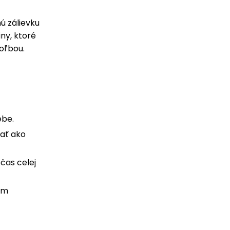
ú zálievku
ny, ktoré
voľbou.
ebe.
vať ako
čas celej
ym