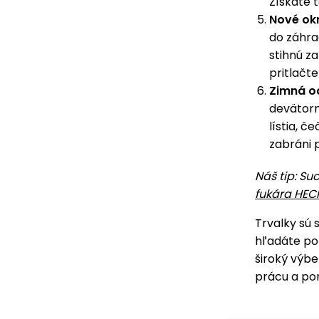
Získate t
Nové okr
do záhrad
stihnú z
pritlačte
Zimná o
devätorn
lístia, č
zabráni 
Náš tip: Su
fukára HEC
Trvalky sú 
hľadáte pom
široký výb
prácu a pom