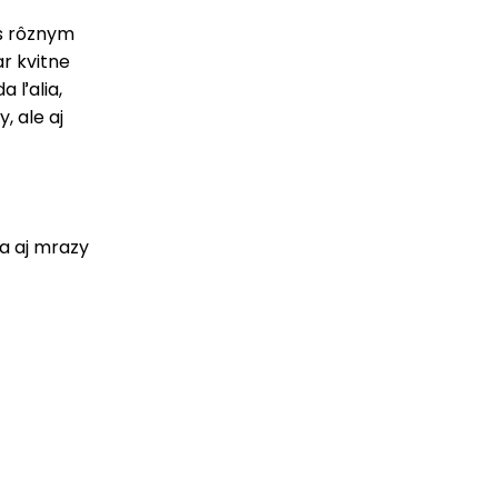
 s rôznym
ar kvitne
a ľalia,
, ale aj
a aj mrazy