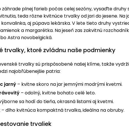
o záhrade plnej farieb počas celej sezóny, vysaďte druhy
tnutia, teda rôzne kvitnúce trvalky od jari do jesene. Na j
 konvalinka, aj púpava lekárska. V lete tieto druhy vystried
lamienok a margarétka. Na jeseň zas zakvitnú rozchodníky
ebo Astra novobelgická.
é trvalky, ktoré zvládnu naše podmienky
enské trvalky sú prispôsobené našej klíme, takže vydrži
edzi najobľúbenejšie patria:
c jarný
– kvitne skoro na jar jemnými modrými kvetmi.
trávovitý
– odolný, kvitne bohato celé leto.
výborne sa hodí do tieňa, okrasná listami aj kvetmi.
k
– dlho kvitnúca kompaktná trvalka, ideálna na obruby.
estovanie trvaliek