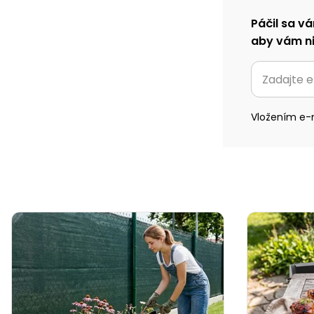
Páčil sa vá
aby vám ni
Vložením e-m