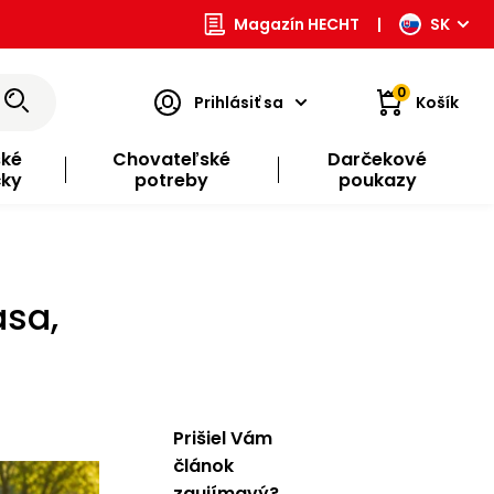
Magazín HECHT
|
SK
0
Prihlásiť sa
Košík
ské
Chovateľské
Darčekové
čky
potreby
poukazy
ása,
Prišiel Vám
článok
zaujímavý?