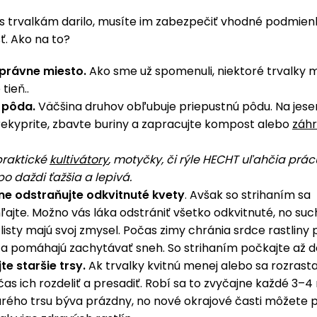
ás trvalkám darilo, musíte im zabezpečiť vhodné podmien
sť. Ako na to?
správne miesto.
Ako sme už spomenuli, niektoré trvalky m
 tieň..
 pôda.
Väčšina druhov obľubuje priepustnú pôdu. Na jeseň
ekyprite, zbavte buriny a zapracujte kompost alebo
záh
.
praktické
kultivátory
, motyčky, či rýle HECHT uľahčia prác
o daždi ťažšia a lepivá.
ne odstraňujte odkvitnuté kvety
. Avšak so strihaním sa
ajte. Možno vás láka odstrániť všetko odkvitnuté, no suc
listy majú svoj zmysel. Počas zimy chránia srdce rastliny
 pomáhajú zachytávať sneh. So strihaním počkajte až do
te staršie trsy.
Ak trvalky kvitnú menej alebo sa rozrasta
 čas ich rozdeliť a presadiť. Robí sa to zvyčajne každé 3–4 
arého trsu býva prázdny, no nové okrajové časti môžete p