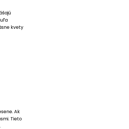
ášajú
duľa
rásne kvety
esene. Ak
asmi. Tieto
.