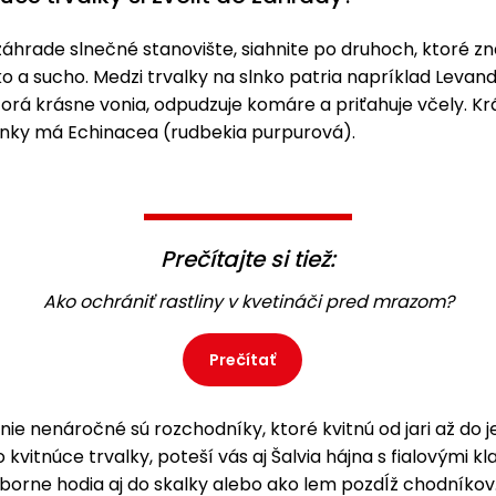
áhrade slnečné stanovište, siahnite po druhoch, ktoré zn
o a sucho. Medzi trvalky na slnko patria napríklad Levan
ktorá krásne vonia, odpudzuje komáre a priťahuje včely. K
činky má Echinacea (rudbekia purpurová).
Prečítajte si tiež:
Ako ochrániť rastliny v kvetináči pred mrazom?
Prečítať
ie nenáročné sú rozchodníky, ktoré kvitnú od jari až do j
kvitnúce trvalky, poteší vás aj Šalvia hájna s fialovými kl
borne hodia aj do skalky alebo ako lem pozdĺž chodníkov