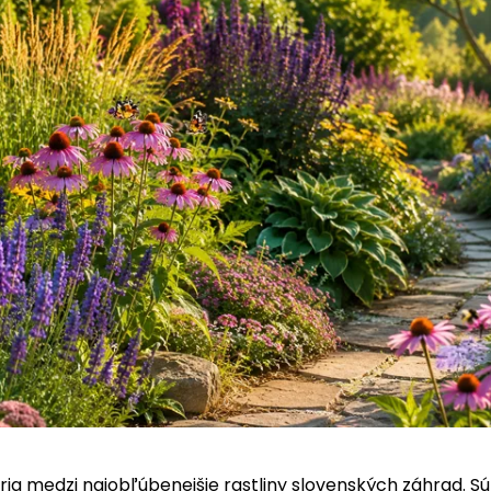
ria medzi najobľúbenejšie rastliny slovenských záhrad. Sú