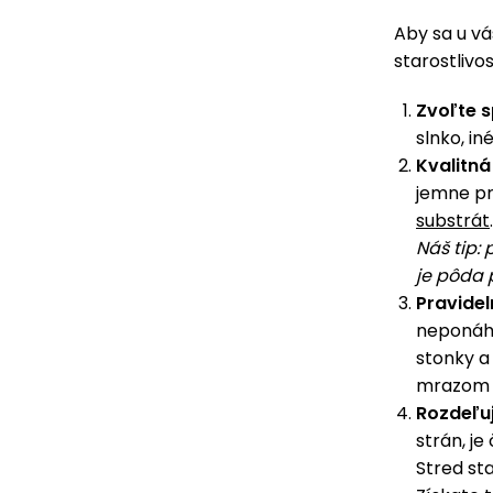
Aby sa u v
starostlivo
Zvoľte 
slnko, iné
Kvalitná
jemne pr
substrát
Náš tip: 
je pôda p
Pravidel
neponáhľ
stonky a 
mrazom a
Rozdeľuj
strán, je
Stred st