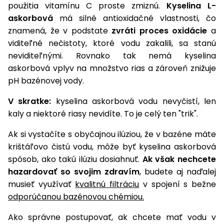
vozíky
použitia vitamínu C proste zmiznú.
Kyselina L-
Navijaky
askorbová
má silné antioxidačné vlastnosti, čo
Čerpadlá
znamená, že v podstate
zvráti proces oxidácie
a
a
viditeľné nečistoty, ktoré vodu zakalili, sa stanú
Príslušenstvo
vodárne
neviditeľnými. Rovnako tak nemá kyselina
Vysokotlakové
askorbová vplyv na množstvo rias a zároveň znižuje
Bagre
umývačky
pH bazénovej vody.
Zametacie
V skratke:
kyselina askorbová vodu nevyčistí, len
stroje
kaly a niektoré riasy nevidíte. To je celý ten "trik".
Snežné
Ak si vystačíte s obyčajnou ilúziou, že v bazéne máte
frézy
krištáľovo čistú vodu, môže byť kyselina askorbová
spôsob, ako takú ilúziu dosiahnuť.
Ak však nechcete
Odhŕňače
a lopaty
hazardovať so svojim zdravím
, budete aj naďalej
na sneh
musieť využívať
kvalitnú filtráciu
v spojení s bežne
odporúčanou bazénovou chémiou.
Postrekovače
a rosiče
Ako správne postupovať, ak chcete mať vodu v