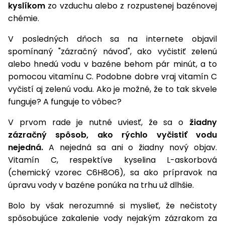
úložné
vozidlá
Ochrana
kyslíkom
zo vzduchu alebo z rozpustenej bazénovej
Štiepačky
stoly
obrubníky
Vidly
boxy
rastlín
Náhradné
dreva
chémie.
Príslušenstvo
Seniorské
nože
Vibračné
Tieniace
vozíky
Záhradné
Drviče
V posledných dňoch sa na internete objavil
dosky
textílie
koše
vetiev
spomínaný "zázračný návod", ako vyčistiť zelenú
Prilby
Odpudzovače
alebo hnedú vodu v bazéne behom pár minút, a to
Transportéry
Krhly
a pasce
Špalíkovače
pomocou vitamínu C. Podobne dobre vraj vitamín C
vyčistí aj zelenú vodu. Ako je možné, že to tak skvele
Rezačky
Doplnky
Fukáre a
funguje? A funguje to vôbec?
na
vysávače
betón
V prvom rade je nutné uviesť, že sa o
žiadny
na lístie
Meracie
zázračný spôsob, ako rýchlo vyčistiť vodu
Záhradné
prístroje
nejedná.
A nejedná sa ani o žiadny nový objav.
vozíky
Vitamín C, respektíve kyselina L-askorbová
Nabíjačky
(chemický vzorec C6H8O6), sa ako prípravok na
autobatérií
Fúriky
úpravu vody v bazéne ponúka na trhu už dlhšie.
Vykurovanie
Bolo by však nerozumné si myslieť, že nečistoty
Rozmetadlá
a posypové
spôsobujúce zakalenie vody nejakým zázrakom za