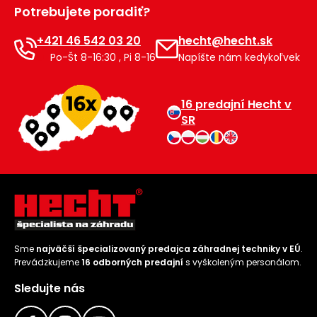
Potrebujete poradiť?
+421 46 542 03 20
hecht@hecht.sk
Po-Št 8-16:30 , Pi 8-16
Napíšte nám kedykoľvek
16 predajní Hecht v
SR
Sme
najväčší špecializovaný predajca záhradnej techniky v EÚ
.
Prevádzkujeme
16 odborných predajní
s vyškoleným personálom.
Sledujte nás