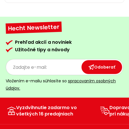
Hecht Newsletter
Prehľad akcií a noviniek
Užitočné tipy a návody
Odoberať
Vložením e-mailu súhlasíte so
spracovaním osobných
údajov.
Vyzdvihnutie zadarmo vo
Doprav
všetkých 16 predajniach
pri náku