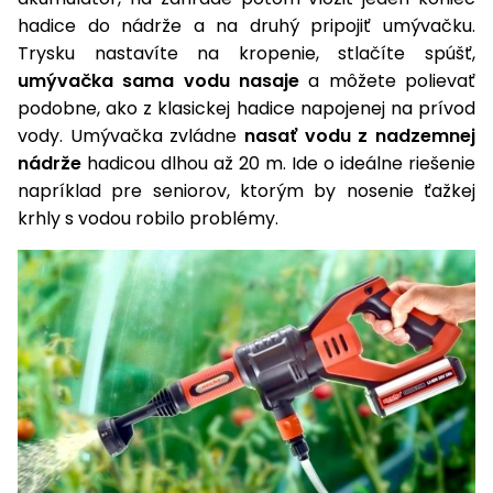
vozíky
hadice do nádrže a na druhý pripojiť umývačku.
Navijaky
Čerpadlá
Trysku nastavíte na kropenie, stlačíte spúšť,
a
umývačka sama vodu nasaje
a môžete polievať
Príslušenstvo
vodárne
podobne, ako z klasickej hadice napojenej na prívod
vody. Umývačka zvládne
nasať vodu z nadzemnej
Vysokotlakové
nádrže
hadicou dlhou až 20 m. Ide o ideálne riešenie
Bagre
umývačky
napríklad pre seniorov, ktorým by nosenie ťažkej
Zametacie
krhly s vodou robilo problémy.
stroje
Snežné
frézy
Odhŕňače
a lopaty
na sneh
Postrekovače
a rosiče