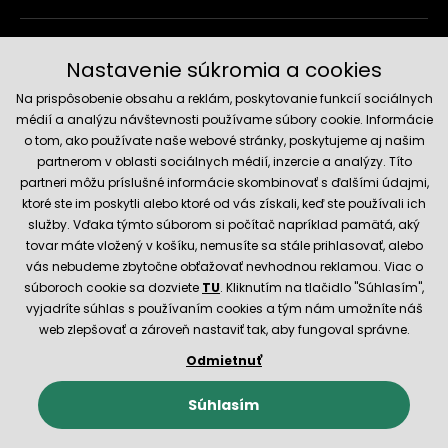
Doručenie a platobné metódy
Nastavenie súkromia a cookies
Na prispôsobenie obsahu a reklám, poskytovanie funkcií sociálnych
médií a analýzu návštevnosti používame súbory cookie. Informácie
o tom, ako používate naše webové stránky, poskytujeme aj našim
partnerom v oblasti sociálnych médií, inzercie a analýzy. Títo
partneri môžu príslušné informácie skombinovať s ďalšími údajmi,
ktoré ste im poskytli alebo ktoré od vás získali, keď ste používali ich
služby. Vďaka týmto súborom si počítač napríklad pamätá, aký
Spoľahlivý obchod
tovar máte vložený v košíku, nemusíte sa stále prihlasovať, alebo
vás nebudeme zbytočne obťažovať nevhodnou reklamou. Viac o
súboroch cookie sa dozviete
TU
. Kliknutím na tlačidlo "Súhlasím",
vyjadríte súhlas s používaním cookies a tým nám umožníte náš
web zlepšovať a zároveň nastaviť tak, aby fungoval správne.
Odmietnuť
© 2026 Hecht.cz
Obchodné podmienky
Nastavenie cookies
Súhlasím
E-shop vytvorila a technicky zaisťuje
SIMPLIA.cz