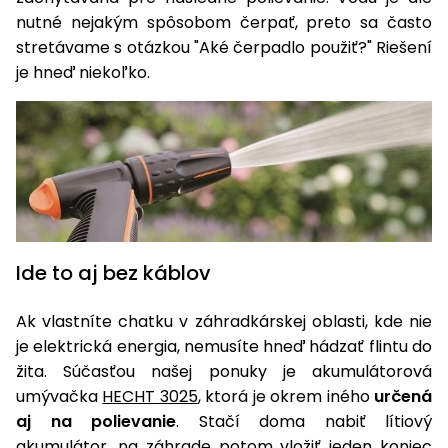
úložné
vozidlá
Ochrana
Štiepačky
stoly
obrubníky
nutné nejakým spôsobom čerpať, preto sa často
Vidly
boxy
rastlín
Náhradné
dreva
Príslušenstvo
Seniorské
stretávame s otázkou "Aké čerpadlo použiť?" Riešení
nože
Vibračné
Tieniace
vozíky
Záhradné
je hneď niekoľko.
Drviče
dosky
textílie
koše
vetiev
Prilby
Odpudzovače
Transportéry
Krhly
a pasce
Špalíkovače
Rezačky
Doplnky
Fukáre a
na
vysávače
betón
na lístie
Meracie
Ide to aj bez káblov
Záhradné
prístroje
vozíky
Ak vlastníte chatku v záhradkárskej oblasti, kde nie
Nabíjačky
je elektrická energia, nemusíte hneď hádzať flintu do
autobatérií
Fúriky
žita. Súčasťou našej ponuky je akumulátorová
umývačka
HECHT 3025
, ktorá je okrem iného
určená
Vykurovanie
Rozmetadlá
aj na polievanie
. Stačí doma nabiť lítiový
a posypové
akumulátor, na záhrade potom vložiť jeden koniec