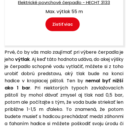
Elektrické povrchové čerpadlo - HECHT 3133
Max. výtlak 55 m
Zistiť viac
Prvé, čo by vás malo zaujímať pri výbere čerpadla je
jeho
výtlak
. Aj keď táto hodnota udáva, do akej výšky
je čerpadlo schopné vodu vytlačiť, môžete si z toho
urobiť dobrú predstavu, aký tlak bude na konci
hadice v kropiacej pištoli. Ten by
nemal byť nižší
ako 1 bar
. Pri niektorých typoch zavlažovacích
pištolí by mohol dávať zmysel aj tlak nad 0,5 bar,
potom ale počítajte s tým, že voda bude striekať len
približne 1-1,5 m ďaleko. To znamená, že potom
budete musieť s hadicou prechádzať medzi záhonmi
a ťahaním hadice si môžete poškodiť svoju úrodu či