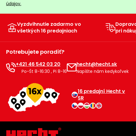
údajov.
Vyzdvihnutie zadarmo vo
Doprav
všetkých 16 predajniach
pri náku
Potrebujete poradiť?
+421 46 542 03 20
hecht@hecht.sk
Po-Št 8-16:30 , Pi 8-16
Napíšte nám kedykoľvek
16 predajní Hecht v
SR