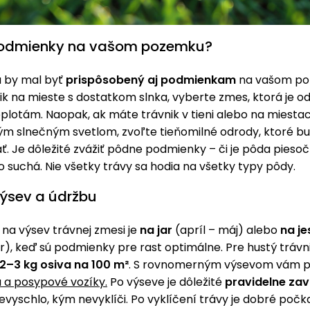
podmienky na vašom pozemku?
a by mal byť
prispôsobený aj podmienkam
na vašom po
k na mieste s dostatkom slnka, vyberte zmes, ktorá je od
lotám. Naopak, ak máte trávnik v tieni alebo na miestac
 slnečným svetlom, zvoľte tieňomilné odrody, ktoré bu
. Je dôležité zvážiť pôdne podmienky – či je pôda piesoč
bo suchá. Nie všetky trávy sa hodia na všetky typy pôdy.
výsev a údržbu
 na výsev trávnej zmesi je
na jar
(apríl – máj) alebo
na je
, keď sú podmienky pre rast optimálne. Pre hustý trávni
2–3 kg osiva na 100 m²
. S rovnomerným výsevom vám 
 a posypové vozíky.
Po výseve je dôležité
pravidelne za
evyschlo, kým nevyklíči. Po vyklíčení trávy je dobré počk