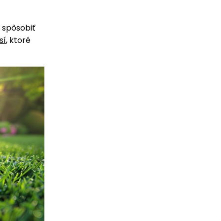
 spôsobiť
sí
, ktoré