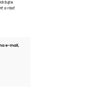
Udržujte
ť a rásť
na e-mail,