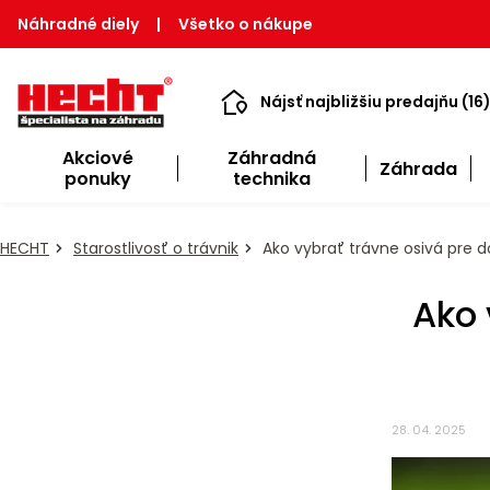
Náhradné diely
|
Všetko o nákupe
Nájsť najbližšiu predajňu (16
Akciové
Záhradná
Záhrada
ponuky
technika
HECHT
Starostlivosť o trávnik
Ako vybrať trávne osivá pre d
Ako 
28. 04. 2025