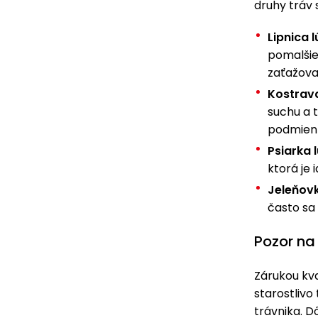
druhy tráv 
Lipnica 
pomalšie.
zaťažova
Kostrav
suchu a t
podmienk
Psiarka 
ktorá je
Jeleňov
často sa
Pozor na
Zárukou kval
starostlivo
trávnika. D