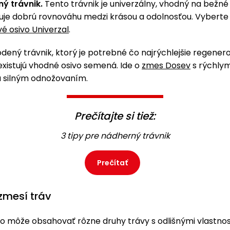
ý trávnik.
Tento trávnik je univerzálny, vhodný na bežné 
uje dobrú rovnováhu medzi krásou a odolnosťou. Vyberte 
vé osivo Univerzal
.
ený trávnik, ktorý je potrebné čo najrýchlejšie regenero
existujú vhodné osivo semená. Ide o
zmes Dosev
s rýchly
 a silným odnožovaním.
Prečítajte si tiež:
3 tipy pre nádherný trávnik
Prečítať
zmesí tráv
o môže obsahovať rôzne druhy trávy s odlišnými vlastno