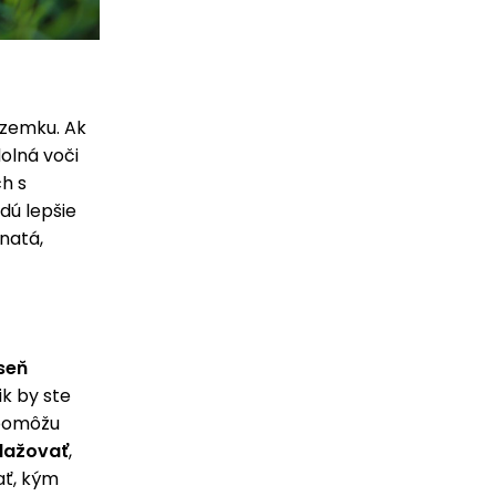
zemku. Ak
olná voči
h s
dú lepšie
natá,
seň
k by ste
pomôžu
vlažovať
,
ať, kým