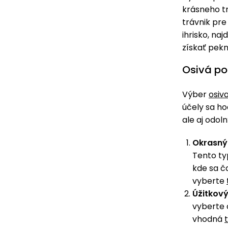
krásneho tr
trávnik pre
ihrisko, na
získať pekn
Osivá po
Výber
osiv
účely sa ho
ale aj odol
Okrasný 
Tento typ
kde sa ča
vyberte
Úžitkový
vyberte o
vhodná