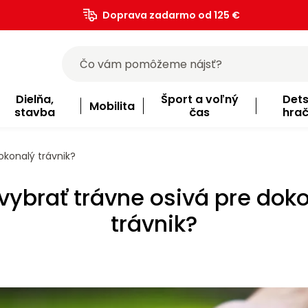
Doprava zadarmo od 125 €
)
Dielňa,
Šport a voľný
Det
Mobilita
stavba
čas
hra
okonalý trávnik?
vybrať trávne osivá pre dok
trávnik?