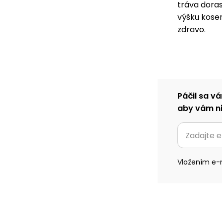
tráva dora
výšku kosen
zdravo.
Páčil sa vá
aby vám ni
Vložením e-m