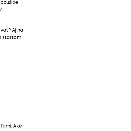
použitie
si
vať? Aj na
m štartom
sťami. Aké