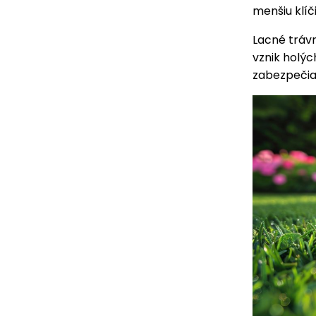
menšiu klíč
Lacné trávn
vznik holýc
zabezpečia