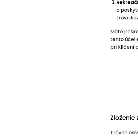
Rekreačn
a poskyt
trávniko
Máte poškod
tento účel 
pri klíčení
Zloženie 
Trávne osiv