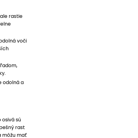
ale rastie
delne
 odolná voči
ších
hľadom,
ky.
e odolná a
o osivá sú
spešný rast
ivá môžu mať