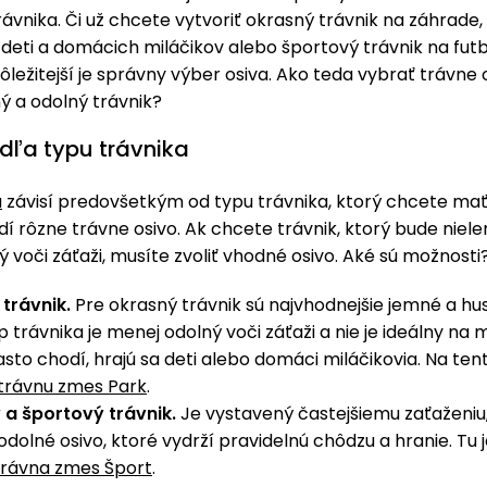
ávnika. Či už chcete vytvoriť okrasný trávnik na záhrade,
 deti a domácich miláčikov alebo športový trávnik na fut
jdôležitejší je správny výber osiva. Ako teda vybrať trávne 
ý a odolný trávnik?
dľa typu trávnika
a
závisí predovšetkým od typu trávnika, ktorý chcete mať
dí rôzne trávne osivo. Ak chcete trávnik, ktorý bude niele
ný voči záťaži, musíte zvoliť vhodné osivo. Aké sú možnosti
trávnik.
Pre okrasný trávnik sú najvhodnejšie jemné a hus
 trávnika je menej odolný voči záťaži a nie je ideálny na m
sto chodí, hrajú sa deti alebo domáci miláčikovia. Na ten
trávnu zmes Park
.
 a športový trávnik.
Je vystavený častejšiemu zaťaženiu
dolné osivo, ktoré vydrží pravidelnú chôdzu a hranie. Tu 
trávna zmes Šport
.