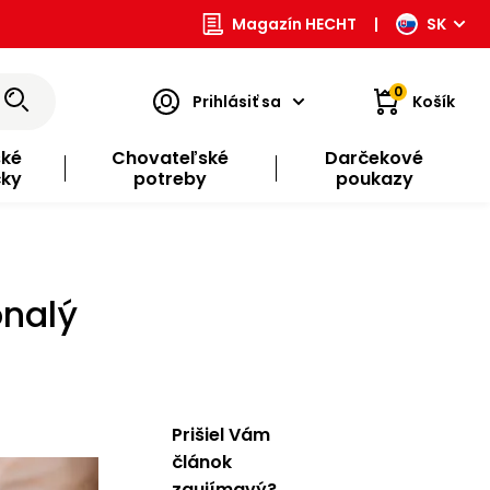
Magazín HECHT
|
SK
0
Prihlásiť sa
Košík
ské
Chovateľské
Darčekové
čky
potreby
poukazy
onalý
Prišiel Vám
článok
zaujímavý?