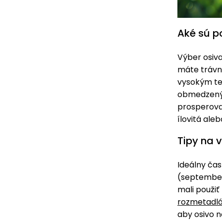
Aké sú 
Výber osiv
máte trávni
vysokým tep
obmedzeným
prosperovať
ílovitá ale
Tipy na 
Ideálny čas
(september)
mali použiť
rozmetadlá
aby osivo n