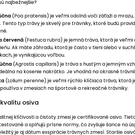
sú najbežnejšie?
lúčna
(Poa pratensis) je veľmi odolná voči záťaži a mrazu, 
 Tento typ trávy je skvelý pre trávniky, ktoré budú pravi
né.
a červená
(Festuca rubra) je jemná tráva, ktorá je veľmi
ieňu. Ak máte záhradu, ktorá je často v tieni alebo v such
ach, je vynikajúcou voľbou.
lúčna
(Agrostis capillaris) je tráva s hustým a jemným vz
 ideálna na kosenie nakrátko. Je vhodná na okrasné trávni
ka
(Lolium perenne) je veľmi rýchlo klíčiaca tráva, ktorá j
 používa v zmesiach na športové a rekreačné trávniky.
 kvalitu osiva
itnej klíčivosti a čistoty zmesi je certifikované osivo. Tiet
 testované a splňujú prísne normy, čo zvyšuje šance na ú
ôležitý je aj dátum exspirácie trávnych zmesí. Staršie os