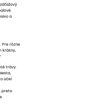
 záťažový
balové
osivo a
. Pre rôzne
n krásny,
?
té trávy.
iesta,
to účel
, preto
je