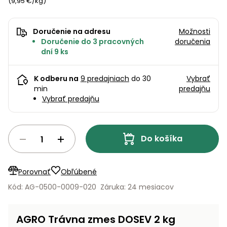
úložné
(9,95 €/kg)
vozidlá
Ochrana
Štiepačky
stoly
obrubníky
Vidly
boxy
rastlín
Náhradné
dreva
Príslušenstvo
Seniorské
nože
Vibračné
Tieniace
Doručenie na adresu
Možnosti
vozíky
Záhradné
Drviče
dosky
Doručenie do 3 pracovných
doručenia
textílie
koše
vetiev
dní 9 ks
Prilby
Odpudzovače
Transportéry
Krhly
a pasce
Špalíkovače
K odberu na
9 predajniach
do 30
Vybrať
min
predajňu
Rezačky
Doplnky
Vybrať predajňu
Fukáre a
na
vysávače
betón
na lístie
Meracie
Do košíka
Záhradné
prístroje
vozíky
Nabíjačky
Porovnať
Obľúbené
autobatérií
Fúriky
Kód: AG-0500-0009-020
Záruka: 24 mesiacov
Vykurovanie
Rozmetadlá
AGRO Trávna zmes DOSEV 2 kg
a posypové