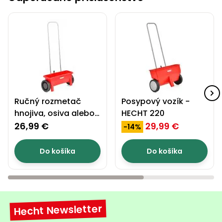
Príslušenstvo
Ručný rozmetač
Posypový vozík -
hnojiva, osiva alebo
HECHT 220
soli - HECHT 212
26,99 €
29,99 €
-14%
Do košíka
Do košíka
Hecht Newsletter