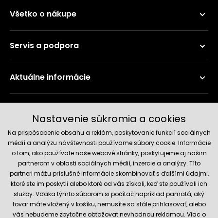
Všetko o nákupe
Servis a podpora
Aktuálne informácie
Doručenie a platobné metódy
Nastavenie súkromia a cookies
Na prispôsobenie obsahu a reklám, poskytovanie funkcií sociálnych
médií a analýzu návštevnosti používame súbory cookie. Informácie
o tom, ako používate naše webové stránky, poskytujeme aj našim
partnerom v oblasti sociálnych médií, inzercie a analýzy. Títo
partneri môžu príslušné informácie skombinovať s ďalšími údajmi,
ktoré ste im poskytli alebo ktoré od vás získali, keď ste používali ich
služby. Vďaka týmto súborom si počítač napríklad pamätá, aký
Spoľahlivý obchod
tovar máte vložený v košíku, nemusíte sa stále prihlasovať, alebo
vás nebudeme zbytočne obťažovať nevhodnou reklamou. Viac o