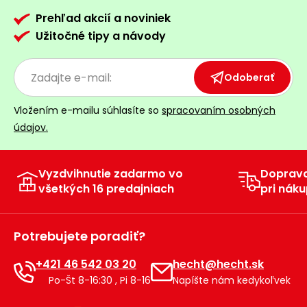
Prehľad akcií a noviniek
Užitočné tipy a návody
Odoberať
Vložením e-mailu súhlasíte so
spracovaním osobných
údajov.
Vyzdvihnutie zadarmo vo
Doprav
všetkých 16 predajniach
pri náku
Potrebujete poradiť?
+421 46 542 03 20
hecht@hecht.sk
Po-Št 8-16:30 , Pi 8-16
Napíšte nám kedykoľvek