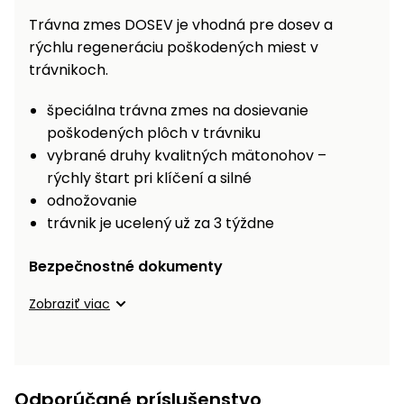
vozíky
Navijaky
Trávna zmes DOSEV je vhodná pre dosev a
Čerpadlá
rýchlu regeneráciu poškodených miest v
a
trávnikoch.
Príslušenstvo
vodárne
špeciálna trávna zmes na dosievanie
Vysokotlakové
poškodených plôch v trávniku
Bagre
umývačky
vybrané druhy kvalitných mätonohov –
Zametacie
rýchly štart pri klíčení a silné
stroje
odnožovanie
trávnik je ucelený už za 3 týždne
Snežné
frézy
Bezpečnostné dokumenty
Odhŕňače
Zobraziť viac
a lopaty
na sneh
Postrekovače
a rosiče
Odporúčané príslušenstvo