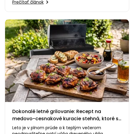
Prečítať článok
Dokonalé letné grilovanie: Recept na
medovo-cesnakové kuracie stehná, ktoré si
zamilujete
Leto je v plnom prúde a k teplým večerom
neodmysliteľne patrí vôňa dreveného uhlia,