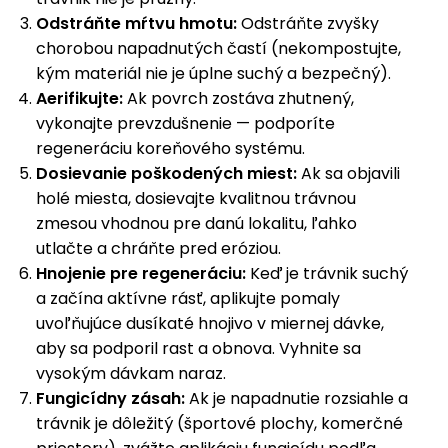
Odstráňte mŕtvu hmotu:
Odstráňte zvyšky
chorobou napadnutých častí (nekompostujte,
kým materiál nie je úplne suchý a bezpečný).
Aerifikujte:
Ak povrch zostáva zhutnený,
vykonajte prevzdušnenie — podporíte
regeneráciu koreňového systému.
Dosievanie poškodených miest:
Ak sa objavili
holé miesta, dosievajte kvalitnou trávnou
zmesou vhodnou pre danú lokalitu, ľahko
utlačte a chráňte pred eróziou.
Hnojenie pre regeneráciu:
Keď je trávnik suchý
a začína aktívne rásť, aplikujte pomaly
uvoľňujúce dusíkaté hnojivo v miernej dávke,
aby sa podporil rast a obnova. Vyhnite sa
vysokým dávkam naraz.
Fungicídny zásah:
Ak je napadnutie rozsiahle a
trávnik je dôležitý (športové plochy, komerčné