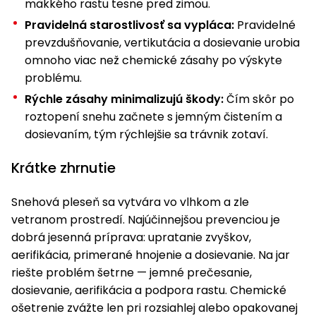
mäkkého rastu tesne pred zimou.
Pravidelná starostlivosť sa vypláca:
Pravidelné
prevzdušňovanie, vertikutácia a dosievanie urobia
omnoho viac než chemické zásahy po výskyte
problému.
Rýchle zásahy minimalizujú škody:
Čím skôr po
roztopení snehu začnete s jemným čistením a
dosievaním, tým rýchlejšie sa trávnik zotaví.
Krátke zhrnutie
Snehová pleseň sa vytvára vo vlhkom a zle
vetranom prostredí. Najúčinnejšou prevenciou je
dobrá jesenná príprava: upratanie zvyškov,
aerifikácia, primerané hnojenie a dosievanie. Na jar
riešte problém šetrne — jemné prečesanie,
dosievanie, aerifikácia a podpora rastu. Chemické
ošetrenie zvážte len pri rozsiahlej alebo opakovanej