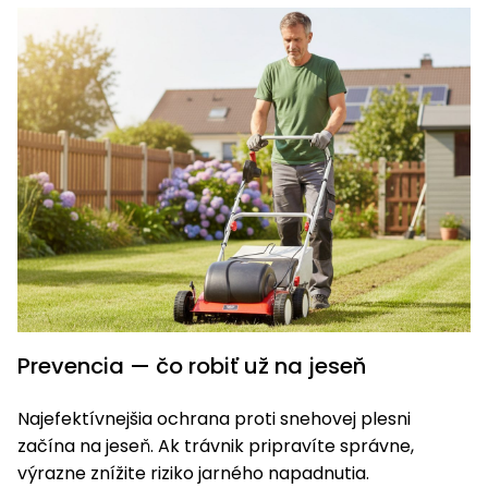
vozíky
Navijaky
Čerpadlá
a
Príslušenstvo
vodárne
Vysokotlakové
Bagre
umývačky
Zametacie
stroje
Snežné
frézy
Odhŕňače
Prevencia — čo robiť už na jeseň
a lopaty
na sneh
Najefektívnejšia ochrana proti snehovej plesni
Postrekovače
začína na jeseň. Ak trávnik pripravíte správne,
a rosiče
výrazne znížite riziko jarného napadnutia.