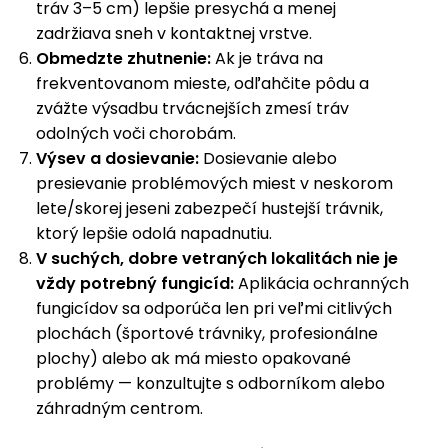
tráv 3–5 cm) lepšie presychá a menej
zadržiava sneh v kontaktnej vrstve.
Obmedzte zhutnenie:
Ak je tráva na
frekventovanom mieste, odľahčite pôdu a
zvážte výsadbu trvácnejších zmesí tráv
odolných voči chorobám.
Výsev a dosievanie:
Dosievanie alebo
presievanie problémových miest v neskorom
lete/skorej jeseni zabezpečí hustejší trávnik,
ktorý lepšie odolá napadnutiu.
V suchých, dobre vetraných lokalitách nie je
vždy potrebný fungicíd:
Aplikácia ochranných
fungicídov sa odporúča len pri veľmi citlivých
plochách (športové trávniky, profesionálne
plochy) alebo ak má miesto opakované
problémy — konzultujte s odborníkom alebo
záhradným centrom.