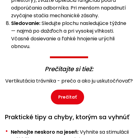
priestory), zvážte aplikáciu fungicídu podľa
odporúčania odborníka. Pri menšom napadnutí
zvyčajne stačia mechanické zásahy.
Sledovanie:
Sledujte plochu nasledujúce týždne
— najmä po dažďoch a pri vysokej vlhkosti.
Včasné dosievanie a ľahké hnojenie urýchli
obnovu.
Prečítajte si tiež:
Vertikutácia trávnika - prečo a ako ju uskutočňovať?
Prečítať
Praktické tipy a chyby, ktorým sa vyhnúť
Nehnojte neskoro na jeseň:
Vyhnite sa stimulácii