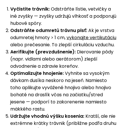
Vyčistite trávnik:
Odstráňte lístie, vetvičky a
Príslušenstvo
iné zvyšky — zvyšky udržujú vlhkosť a podporujú
hubové spóry.
Odstráňte odumretú trávnu plsť:
Ak je vrstva
odumretej hmoty > 1 cm,
vykonajte vertikutáciu
alebo prečesanie. To zlepší cirkuláciu vzduchu.
Aerifikujte (prevzdušnenie):
Dierovanie pôdy
(napr. vidlami alebo aerátorom) zlepší
odvodnenie a zdravie koreňov.
Optimalizujte hnojenie:
Vyhnite sa vysokým
dávkam dusíka neskoro na jeseň. Namiesto
toho aplikujte vyvážené hnojivo alebo hnojivo
bohaté na draslík včas na začiatku/stred
jesene — podporí to zakorenenie namiesto
mäkkého rastu.
Udržujte vhodnú výšku kosenia:
Kratší, ale nie
extrémne krátky trávnik (približne podľa druhu