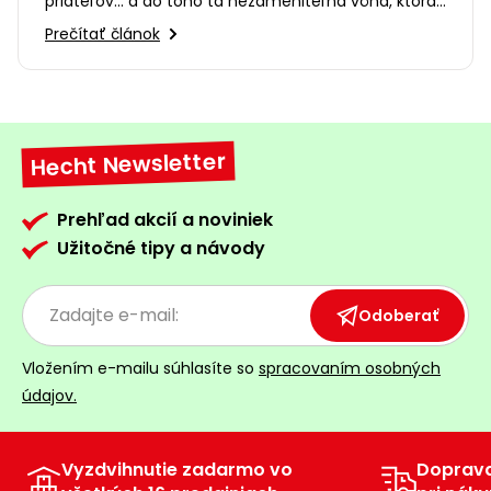
priateľov... a do toho tá nezameniteľná vôňa, ktorá
sa šíri po celej…
Prečítať článok
Hecht Newsletter
Prehľad akcií a noviniek
Užitočné tipy a návody
Odoberať
Vložením e-mailu súhlasíte so
spracovaním osobných
údajov.
Vyzdvihnutie zadarmo vo
Doprav