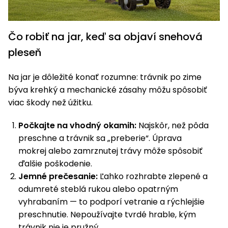
Čo robiť na jar, keď sa objaví snehová
pleseň
Na jar je dôležité konať rozumne: trávnik po zime
býva krehký a mechanické zásahy môžu spôsobiť
viac škody než úžitku.
Počkajte na vhodný okamih:
Najskôr, než pôda
preschne a trávnik sa „preberie“. Úprava
mokrej alebo zamrznutej trávy môže spôsobiť
ďalšie poškodenie.
Jemné prečesanie:
Ľahko rozhrabte zlepené a
odumreté steblá rukou alebo opatrným
vyhrabaním — to podporí vetranie a rýchlejšie
preschnutie. Nepoužívajte tvrdé hrable, kým
trávnik nie je pružný.