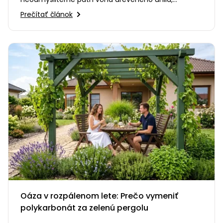
praskanie ohňa a smiech s priateľmi…
Prečítať článok
Oáza v rozpálenom lete: Prečo vymeniť
polykarbonát za zelenú pergolu