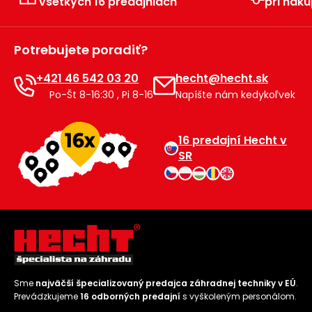
všetkých 16 predajniach
pri náku
Potrebujete poradiť?
+421 46 542 03 20
hecht@hecht.sk
Po-Št 8-16:30 , Pi 8-16
Napíšte nám kedykoľvek
16 predajní Hecht v
SR
Sme
najväčší špecializovaný predajca záhradnej techniky v EÚ
.
Prevádzkujeme
16 odborných predajní
s vyškoleným personálom.