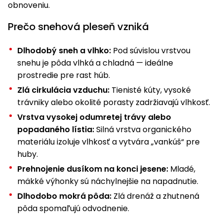
úložné
vozidlá
Ochrana
obnoveniu.
Štiepačky
stoly
obrubníky
Vidly
boxy
rastlín
Náhradné
dreva
Príslušenstvo
Seniorské
Prečo snehová pleseň vzniká
nože
Vibračné
Tieniace
vozíky
Záhradné
Drviče
dosky
textílie
koše
vetiev
Dlhodobý sneh a vlhko:
Pod súvislou vrstvou
Prilby
Odpudzovače
snehu je pôda vlhká a chladná — ideálne
Transportéry
Krhly
a pasce
Špalíkovače
prostredie pre rast húb.
Zlá cirkulácia vzduchu:
Tienisté kúty, vysoké
Rezačky
Doplnky
Fukáre a
na
trávniky alebo okolité porasty zadržiavajú vlhkosť.
vysávače
betón
Vrstva vysokej odumretej trávy alebo
na lístie
popadaného lístia:
Silná vrstva organického
Meracie
Záhradné
materiálu izoluje vlhkosť a vytvára „vankúš“ pre
prístroje
vozíky
huby.
Nabíjačky
Prehnojenie dusíkom na konci jesene:
Mladé,
autobatérií
Fúriky
mäkké výhonky sú náchylnejšie na napadnutie.
Dlhodobo mokrá pôda:
Zlá drenáž a zhutnená
Vykurovanie
Rozmetadlá
pôda spomaľujú odvodnenie.
a posypové