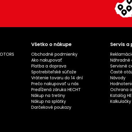
Všetko o nákupe
Servis a
MOTORS
Obchodné podmienky
Reklamáci
Ako nakupovať
Náhradné d
Platba a doprava
Servisné c
Spotrebiteľské súťaže
Časté otá
Vrátenie tovaru do 14 dní
Návody
Prečo nakupovať u nás
Hodnotenie
Predĺžená záruka HECHT
Ochrana o
Nákup na tretiny
Katalóg H
Nákup na splátky
Kalkulačky
Darčekové poukazy