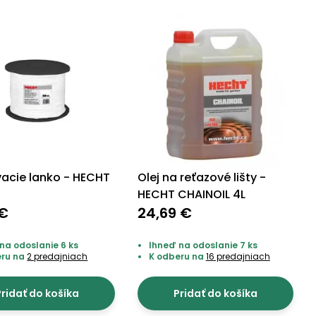
vacie lanko - HECHT
Olej na reťazové lišty -
0
HECHT CHAINOIL 4L
 €
24,69 €
na odoslanie 6 ks
Ihneď na odoslanie 7 ks
eru na
2 predajniach
K odberu na
16 predajniach
ridať do košíka
Pridať do košíka