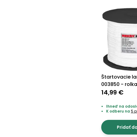
Štartovacie l
003850 - rolk
14,99 €
Ihneď na odosla
K odberu na
5 p
Pridať d