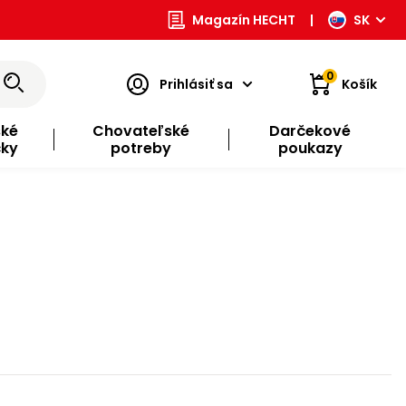
Magazín HECHT
|
SK
0
Prihlásiť sa
Košík
ské
Chovateľské
Darčekové
čky
potreby
poukazy