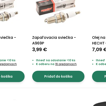
viečka -
Zapaľovacia sviečka -
Olej na
A969P
HECHT 
3,99 €
7,09 
nie >10 ks
Ihneď na odoslanie >10 ks
Ihneď 
predajniach
K odberu na
16 predajniach
K odb
o košíka
Pridať do košíka
P