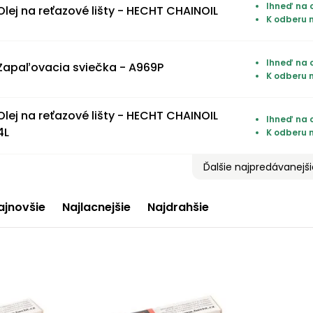
Ihneď na o
Olej na reťazové lišty - HECHT CHAINOIL
K odberu 
Ihneď na o
Zapaľovacia sviečka - A969P
K odberu 
Olej na reťazové lišty - HECHT CHAINOIL
Ihneď na 
4L
K odberu 
Ďalšie najpredávanejš
ajnovšie
Najlacnejšie
Najdrahšie