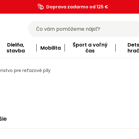
Doprava zadarmo od 125 €
)
Dielňa,
Šport a voľný
Det
Mobilita
stavba
čas
hra
enstvo pre reťazové píly
šie