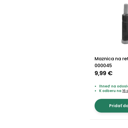
Maznica na re
000045
9,99 €
Ihneď na odosla
K odberu na
16 
Pridať d