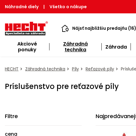
Náhradné diely
|
Všetko o nákupe
Nájsť najbližšiu predajňu (16
Akciové
Záhradná
Záhrada
ponuky
technika
HECHT
Záhradná technika
Píly
Reťazové píly
Prísluš
Príslušenstvo pre reťazové píly
Filtre
Najpredávanej
cena