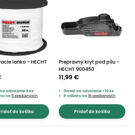
vacie lanko - HECHT
Prepravný kryt pod pílu -
0
HECHT 900450
€
11,99 €
na odoslanie 9 ks
Ihneď na odoslanie >10 ks
eru na
5 predajniach
K odberu na
16 predajniach
ridať do košíka
Pridať do košíka