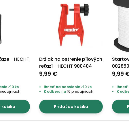
ťaze - HECHT
Držiak na ostrenie pílových
Štarto
reťazí - HECHT 900404
00285
9,99 €
9,99 
nie >10 ks
Ihneď na odoslanie >10 ks
Ihneď 
predajniach
K odberu na
16 predajniach
K odb
o košíka
Pridať do košíka
P