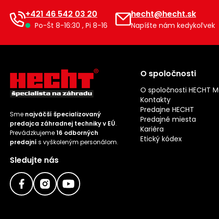
+421 46 542 03 20
hecht@hecht.sk
Po-Št 8-16:30 , Pi 8-16
Napíšte nám kedykoľvek
O spoločnosti
O spoločnosti HECHT 
Kontakty
Predajne HECHT
Sme
najväčší špecializovaný
Predajné miesta
predajca záhradnej techniky v EÚ
.
Kariéra
Prevádzkujeme
16 odborných
Etický kódex
predajní
s vyškoleným personálom.
Sledujte nás