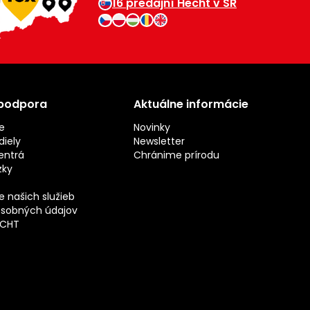
16 predajní Hecht v SR
 podpora
Aktuálne informácie
e
Novinky
iely
Newsletter
entrá
Chránime prírodu
zky
 našich služieb
sobných údajov
ECHT