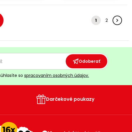
1
2
Odoberať
súhlasíte so
spracovaním osobných údajov.
Darčekové poukazy