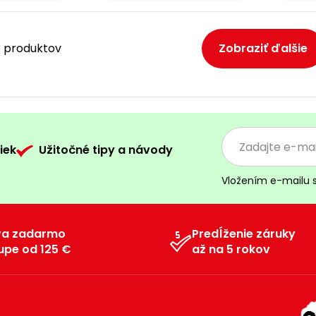
13 produktov
Zobraziť ďalšie
iek
Užitočné tipy a návody
Vložením e-mailu 
va zadarmo
Predĺženie záruky
upe od 125 €
až na 5 rokov