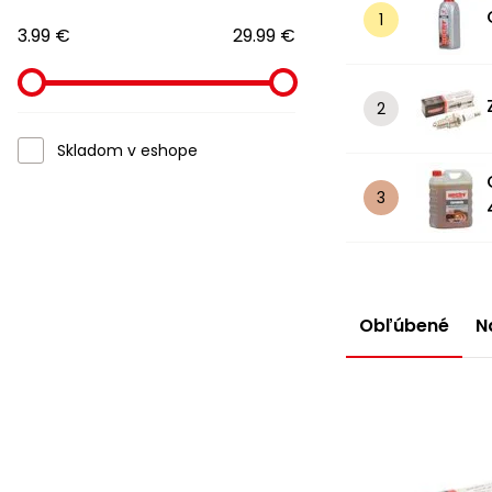
3.99 €
29.99 €
Skladom v eshope
Obľúbené
N