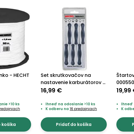
anko - HECHT
Set skrutkovačov na
Štarto
a
nastavenie karburátorov -
00055
HECHT 900407
16,99 €
19,99
nie >10 ks
Ihneď na odoslanie >10 ks
Ihneď 
redajniach
K odberu na
16 predajniach
K odb
o košíka
Pridať do košíka
P