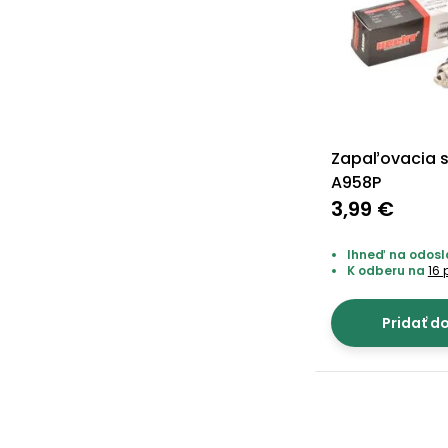
Zapaľovacia s
A958P
3,99 €
Ihneď na odosla
K odberu na
16 
Pridať d