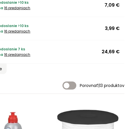
doslanie >10 ks
7,09 €
na
16 predajniach
doslanie >10 ks
3,99 €
na
16 predajniach
odoslanie 7 ks
24,69 €
na
16 predajniach
ie
Porovnať
|
13 produktov