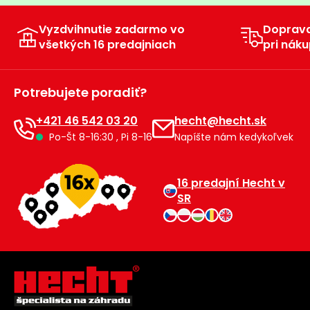
Príslušenstvo
Vyzdvihnutie zadarmo vo
Doprav
všetkých 16 predajniach
pri náku
Potrebujete poradiť?
+421 46 542 03 20
hecht@hecht.sk
Po-Št 8-16:30 , Pi 8-16
Napíšte nám kedykoľvek
16 predajní Hecht v
SR