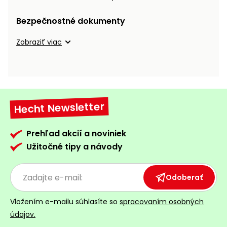
vozíky
Navijaky
Bezpečnostné dokumenty
Čerpadlá
a
Zobraziť viac
Príslušenstvo
vodárne
Vysokotlakové
Bagre
umývačky
Zametacie
Hecht Newsletter
stroje
Snežné
Prehľad akcií a noviniek
frézy
Užitočné tipy a návody
Odhŕňače
a lopaty
Odoberať
na sneh
Vložením e-mailu súhlasíte so
spracovaním osobných
Postrekovače
údajov.
a rosiče