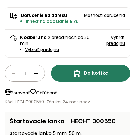
úložné
vozidlá
Ochrana
Štiepačky
stoly
obrubníky
Vidly
boxy
rastlín
Náhradné
dreva
Príslušenstvo
Seniorské
nože
Doručenie na adresu
Možnosti doručenia
Vibračné
Tieniace
vozíky
Záhradné
Ihneď na odoslanie 6 ks
Drviče
dosky
textílie
koše
vetiev
Prilby
K odberu na
2 predajniach
do 30
Vybrať
Odpudzovače
Transportéry
Krhly
min
predajňu
a pasce
Špalíkovače
Vybrať predajňu
Rezačky
Doplnky
Fukáre a
na
vysávače
betón
Do košíka
na lístie
Meracie
Záhradné
prístroje
vozíky
Porovnať
Obľúbené
Nabíjačky
Kód: HECHT000550
Záruka: 24 mesiacov
autobatérií
Fúriky
Štartovacie lanko - HECHT 000550
Vykurovanie
Rozmetadlá
a posypové
Štartovacie lanko 5 mm, 50 m.