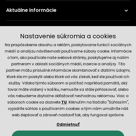
Aktuálne informácie
Doručenie a platobné metódy
Nastavenie súkromia a cookies
Na prispôsobenie obsahu a reklám, poskytovanie funkcií sociálnych
médií a analýzu návštevnosti používame súbory cookie. Informácie
o tom, ako používate naše webové stránky, poskytujeme aj našim
partnerom v oblasti sociálnych médií, inzercie a analýzy. Títo
partneri môžu príslušné informácie skombinovať s ďalšími údajmi,
ktoré ste im poskytli alebo ktoré od vás získali, keď ste používali ich
služby. Vďaka týmto súborom si počítač napríklad pamätá, aký
Spoľahlivý obchod
tovar máte vložený v košíku, nemusíte sa stále prihlasovať, alebo
vás nebudeme zbytočne obťažovať nevhodnou reklamou. Viac o
súboroch cookie sa dozviete
TU
. Kliknutím na tlačidlo "Súhlasím",
vyjadríte súhlas s používaním cookies a tým nám umožníte náš
web zlepšovať a zároveň nastaviť tak, aby fungoval správne.
Odmietnuť
© 2026 Hecht.cz
Obchodné podmienky
Nastavenie cookies