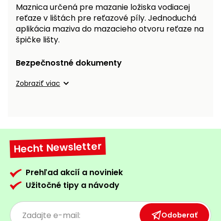
vozíky
Maznica určená pre mazanie ložiska vodiacej
Navijaky
reťaze v lištách pre reťazové píly. Jednoduchá
Čerpadlá
aplikácia maziva do mazacieho otvoru reťaze na
a
špičke lišty.
Príslušenstvo
vodárne
Bezpečnostné dokumenty
Vysokotlakové
Bagre
umývačky
Zobraziť viac
Zametacie
stroje
Snežné
frézy
Hecht Newsletter
Odhŕňače
a lopaty
Prehľad akcií a noviniek
na sneh
Užitočné tipy a návody
Postrekovače
a rosiče
Odoberať