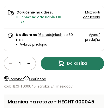
úložné
vozidlá
Ochrana
Štiepačky
stoly
obrubníky
Vidly
boxy
rastlín
Náhradné
dreva
Príslušenstvo
Seniorské
nože
Doručenie na adresu
Možnosti
Vibračné
Tieniace
vozíky
Záhradné
Ihneď na odoslanie >10
doručenia
Drviče
dosky
textílie
koše
ks
vetiev
Prilby
Odpudzovače
Transportéry
Krhly
K odberu na
16 predajniach
do 30
Vybrať
a pasce
Špalíkovače
min
predajňu
Rezačky
Doplnky
Vybrať predajňu
Fukáre a
na
vysávače
betón
na lístie
Do košíka
Meracie
Záhradné
prístroje
vozíky
Porovnať
Obľúbené
Nabíjačky
autobatérií
Kód: HECHT000045
Záruka: 24 mesiacov
Fúriky
Vykurovanie
Rozmetadlá
Maznica na reťaze - HECHT 000045
a posypové