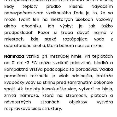
vozíky
Navijaky
kedy teploty prudko klesnú. Najväčším
Čerpadlá
nebezpečenstvom vzniknutého ľadu je to, že sa
a
môže tvoriť len na niektorých úsekoch vozovky
Príslušenstvo
vodárne
alebo chodníku. Ich výskyt je tak ťažko
predpokladať. Pozor si treba dávať najmä v
Vysokotlakové
miestach, kde steká roztápajúca voda z
Bagre
umývačky
odprataného snehu, ktorá behom noci zamrzne.
Zametacie
Námraza
vzniká pri mrznúcej hmle. Pri teplotách
stroje
od 0 do -3 °C môže vznikať priesvitná, hladká a
Snežné
kompaktná vrstva podobajúca sa poľadovici. Vďaka
frézy
pomalému mrznutiu je však odolnejšia, pretože
kvapôčky vody sa stihnú pred zamrznutím dokonale
Odhŕňače
spojiť. Ak teploty klesnú ešte viac, vytvorí sa biela,
a lopaty
na sneh
zrnitá námraza, ktorá na stromoch, plotoch a
náveterných stranách objektov vytvára
Postrekovače
rozprávkové biele štruktúry.
a rosiče