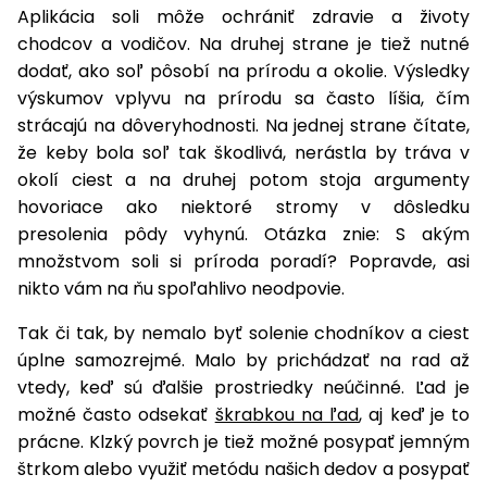
Aplikácia soli môže ochrániť zdravie a životy
chodcov a vodičov. Na druhej strane je tiež nutné
dodať, ako soľ pôsobí na prírodu a okolie. Výsledky
výskumov vplyvu na prírodu sa často líšia, čím
strácajú na dôveryhodnosti. Na jednej strane čítate,
že keby bola soľ tak škodlivá, nerástla by tráva v
okolí ciest a na druhej potom stoja argumenty
hovoriace ako niektoré stromy v dôsledku
presolenia pôdy vyhynú. Otázka znie: S akým
množstvom soli si príroda poradí? Popravde, asi
nikto vám na ňu spoľahlivo neodpovie.
Tak či tak, by nemalo byť solenie chodníkov a ciest
úplne samozrejmé. Malo by prichádzať na rad až
vtedy, keď sú ďalšie prostriedky neúčinné. Ľad je
možné často odsekať
škrabkou na ľad
, aj keď je to
prácne. Klzký povrch je tiež možné posypať jemným
štrkom alebo využiť metódu našich dedov a posypať