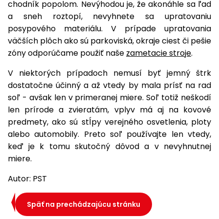
chodník popolom. Nevýhodou je, že akonáhle sa ľad
a sneh roztopí, nevyhnete sa upratovaniu
posypového materiálu. V prípade upratovania
väčších plôch ako sú parkoviská, okraje ciest či pešie
zóny odporúčame použiť naše
zametacie stroje
.
V niektorých prípadoch nemusí byť jemný štrk
dostatočne účinný a až vtedy by mala prísť na rad
soľ - avšak len v primeranej miere. Soľ totiž neškodí
len prírode a zvieratám, vplyv má aj na kovové
predmety, ako sú stĺpy verejného osvetlenia, ploty
alebo automobily. Preto soľ používajte len vtedy,
keď je k tomu skutočný dôvod a v nevyhnutnej
miere.
Autor: PST
Späť na prechádzajúcu stránku