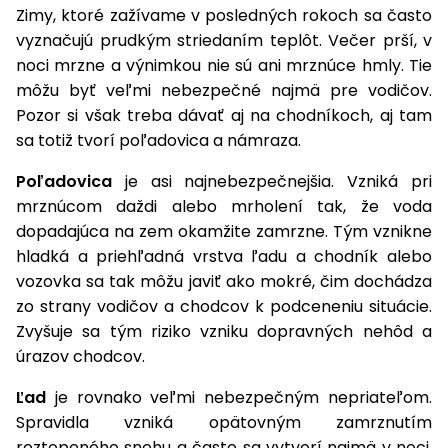
úložné
vozidlá
Ochrana
Štiepačky
Zimy, ktoré zažívame v posledných rokoch sa často
stoly
obrubníky
Vidly
boxy
rastlín
Náhradné
dreva
vyznačujú prudkým striedaním teplôt. Večer prší, v
Príslušenstvo
Seniorské
nože
Vibračné
Tieniace
noci mrzne a výnimkou nie sú ani mrznúce hmly. Tie
vozíky
Záhradné
Drviče
dosky
textílie
môžu byť veľmi nebezpečné najmä pre vodičov.
koše
vetiev
Pozor si však treba dávať aj na chodníkoch, aj tam
Prilby
Odpudzovače
Transportéry
sa totiž tvorí poľadovica a námraza.
Krhly
a pasce
Špalíkovače
Poľadovica
je asi najnebezpečnejšia. Vzniká pri
Rezačky
Doplnky
Fukáre a
na
mrznúcom daždi alebo mrholení tak, že voda
vysávače
betón
dopadajúca na zem okamžite zamrzne. Tým vznikne
na lístie
hladká a priehľadná vrstva ľadu a chodník alebo
Meracie
vozovka sa tak môžu javiť ako mokré, čim dochádza
Záhradné
prístroje
zo strany vodičov a chodcov k podceneniu situácie.
vozíky
Zvyšuje sa tým riziko vzniku dopravných nehôd a
Nabíjačky
autobatérií
úrazov chodcov.
Fúriky
Ľad
je rovnako veľmi nebezpečným nepriateľom.
Vykurovanie
Rozmetadlá
Spravidla vzniká opätovným zamrznutím
a posypové
roztopeného snehu a často sa vytvorí najmä v noci,