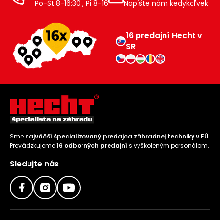
Po-Št 8-16:30 , Pi 8-16
Napíšte nám kedykoľvek
16 predajní Hecht v
SR
Sme
najväčší špecializovaný predajca záhradnej techniky v EÚ
.
Prevádzkujeme
16 odborných predajní
s vyškoleným personálom.
Sledujte nás