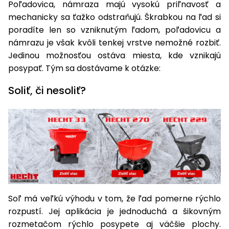
Poľadovica, námraza majú vysokú priľnavosť a
Príslušenstvo
mechanicky sa ťažko odstraňujú. Škrabkou na ľad si
poradíte len so vzniknutým ľadom, poľadovicu a
námrazu je však kvôli tenkej vrstve nemožné rozbiť.
Jedinou možnosťou ostáva miesta, kde vznikajú
posypať. Tým sa dostávame k otázke:
Soliť, či nesoliť?
Soľ má veľkú výhodu v tom, že ľad pomerne rýchlo
rozpustí. Jej aplikácia je jednoduchá a šikovným
rozmetačom rýchlo posypete aj väčšie plochy.