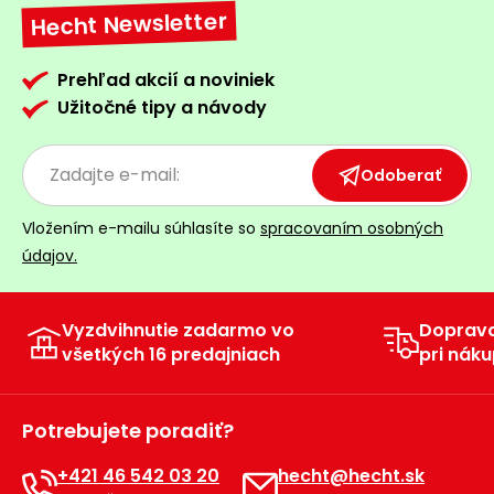
Hecht Newsletter
Prehľad akcií a noviniek
Užitočné tipy a návody
Odoberať
Vložením e-mailu súhlasíte so
spracovaním osobných
údajov.
Vyzdvihnutie zadarmo vo
Doprav
všetkých 16 predajniach
pri náku
Potrebujete poradiť?
+421 46 542 03 20
hecht@hecht.sk