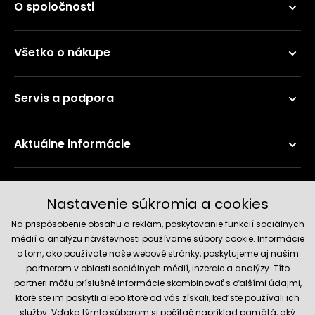
O spoločnosti
Všetko o nákupe
Servis a podpora
Aktuálne informácie
Doručenie a platobné metódy
Nastavenie súkromia a cookies
Na prispôsobenie obsahu a reklám, poskytovanie funkcií sociálnych
médií a analýzu návštevnosti používame súbory cookie. Informácie
o tom, ako používate naše webové stránky, poskytujeme aj našim
partnerom v oblasti sociálnych médií, inzercie a analýzy. Títo
partneri môžu príslušné informácie skombinovať s ďalšími údajmi,
ktoré ste im poskytli alebo ktoré od vás získali, keď ste používali ich
služby. Vďaka týmto súborom si počítač napríklad pamätá, aký