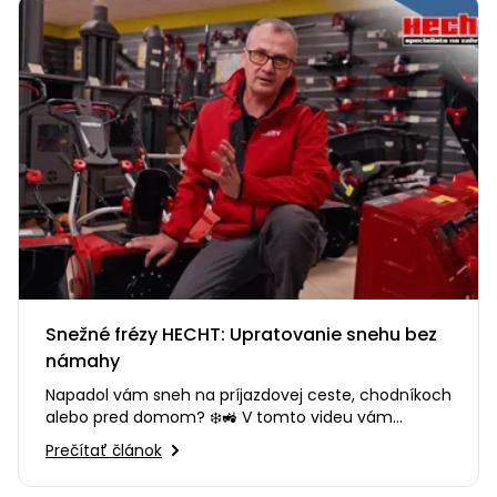
Snežné frézy HECHT: Upratovanie snehu bez
námahy
Napadol vám sneh na príjazdovej ceste, chodníkoch
alebo pred domom? ❄️🚜 V tomto videu vám
poradíme, ako si vybrať…
Prečítať článok