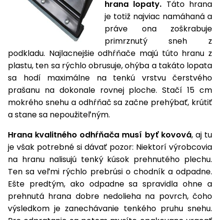
vozíky
hrana lopaty.
Táto hrana
Navijaky
je totiž najviac namáhaná a
Čerpadlá
práve ona zoškrabuje
a
primrznutý sneh z
Príslušenstvo
vodárne
podkladu. Najlacnejšie odhŕňače majú túto hranu z
Vysokotlakové
plastu, ten sa rýchlo obrusuje, ohýba a takáto lopata
Bagre
umývačky
sa hodí maximálne na tenkú vrstvu čerstvého
prašanu na dokonale rovnej ploche. Stačí 15 cm
Zametacie
mokrého snehu a odhŕňač sa začne prehýbať, krútiť
stroje
a stane sa nepoužiteľným.
Snežné
Hrana kvalitného odhŕňača musí byť kovová
, aj tu
frézy
je však potrebné si dávať pozor: Niektorí výrobcovia
Odhŕňače
na hranu nalisujú tenký kúsok prehnutého plechu.
a lopaty
Ten sa veľmi rýchlo prebrúsi o chodník a odpadne.
na sneh
Ešte predtým, ako odpadne sa spravidla ohne a
prehnutá hrana dobre nedolieha na povrch, čoho
Postrekovače
výsledkom je zanechávanie tenkého pruhu snehu.
a rosiče