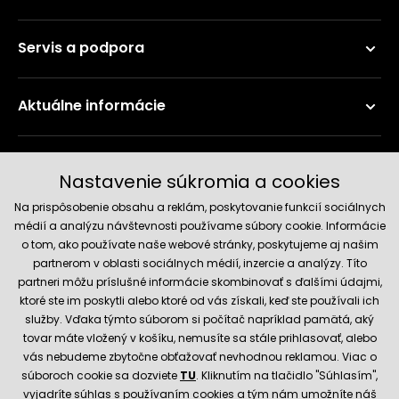
Servis a podpora
Aktuálne informácie
Doručenie a platobné metódy
Nastavenie súkromia a cookies
Na prispôsobenie obsahu a reklám, poskytovanie funkcií sociálnych
médií a analýzu návštevnosti používame súbory cookie. Informácie
o tom, ako používate naše webové stránky, poskytujeme aj našim
partnerom v oblasti sociálnych médií, inzercie a analýzy. Títo
partneri môžu príslušné informácie skombinovať s ďalšími údajmi,
ktoré ste im poskytli alebo ktoré od vás získali, keď ste používali ich
služby. Vďaka týmto súborom si počítač napríklad pamätá, aký
Spoľahlivý obchod
tovar máte vložený v košíku, nemusíte sa stále prihlasovať, alebo
vás nebudeme zbytočne obťažovať nevhodnou reklamou. Viac o
súboroch cookie sa dozviete
TU
. Kliknutím na tlačidlo "Súhlasím",
vyjadríte súhlas s používaním cookies a tým nám umožníte náš