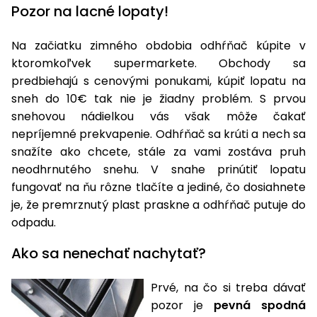
úložné
vozidlá
Ochrana
Štiepačky
Pozor na lacné lopaty!
stoly
obrubníky
Vidly
boxy
rastlín
Náhradné
dreva
Príslušenstvo
Seniorské
nože
Vibračné
Tieniace
Na začiatku zimného obdobia odhŕňač kúpite v
vozíky
Záhradné
Drviče
dosky
textílie
ktoromkoľvek supermarkete. Obchody sa
koše
vetiev
predbiehajú s cenovými ponukami, kúpiť lopatu na
Prilby
Odpudzovače
Transportéry
sneh do 10€ tak nie je žiadny problém. S prvou
Krhly
a pasce
Špalíkovače
snehovou nádielkou vás však môže čakať
Rezačky
Doplnky
nepríjemné prekvapenie. Odhŕňač sa krúti a nech sa
Fukáre a
na
snažíte ako chcete, stále za vami zostáva pruh
vysávače
betón
neodhrnutého snehu. V snahe prinútiť lopatu
na lístie
fungovať na ňu rôzne tlačíte a jediné, čo dosiahnete
Meracie
Záhradné
je, že premrznutý plast praskne a odhŕňač putuje do
prístroje
vozíky
odpadu.
Nabíjačky
autobatérií
Ako sa nenechať nachytať?
Fúriky
Prvé, na čo si treba dávať
Vykurovanie
Rozmetadlá
pozor je
pevná spodná
a posypové