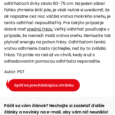
odhŕňačoch šírky okolo 60-75 cm. Na jeden záber
ľahko zhrniete širší pás, je však nutné si uvedomiť, že
ak napadne cez noc väčšia vrstva mokrého snehu, je
tento odhŕňač nepoužiteľný. Pre takýto prípad je
dobré mať
snežnú frézu.
Veľký odhŕňač používajte v
prípade, že nasneží malá vrstva snehu. Nemusíte tak
plytvať energiu na pohon frézy. Odhŕňačom tenkú
vrstvu odhrniete často rýchlejšie, než by to zvládla
fréza. Tá príde na rad až vo chvíli, kedy si už s
odhadzovaním pomocou odhŕňača neporadíte.
Autor: PST
Späť na prechádzajúcu stránku
Páčil sa vám článok? Nechajte si zasielať ďalšie
články a novinky na e-mail, aby vám nič neuniklo!