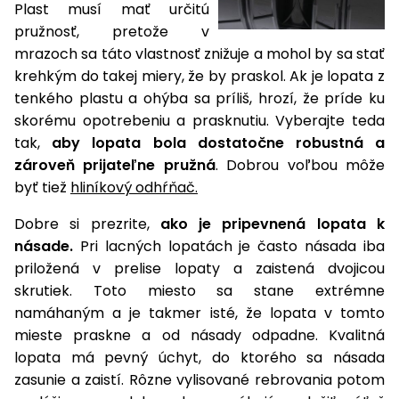
Plast musí mať určitú
pružnosť, pretože v
mrazoch sa táto vlastnosť znižuje a mohol by sa stať
krehkým do takej miery, že by praskol. Ak je lopata z
tenkého plastu a ohýba sa príliš, hrozí, že príde ku
skorému opotrebeniu a prasknutiu. Vyberajte teda
tak,
aby lopata bola dostatočne robustná a
zároveň prijateľne pružná
. Dobrou voľbou môže
byť tiež
hliníkový odhŕňač.
Dobre si prezrite,
ako je pripevnená lopata k
násade.
Pri lacných lopatách je často násada iba
priložená v prelise lopaty a zaistená dvojicou
skrutiek. Toto miesto sa stane extrémne
namáhaným a je takmer isté, že lopata v tomto
mieste praskne a od násady odpadne. Kvalitná
lopata má pevný úchyt, do ktorého sa násada
zasunie a zaistí. Rôzne vylisované rebrovania potom