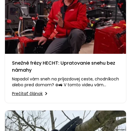
Snežné frézy HECHT: Upratovanie snehu bez
námahy
Napadol vám sneh na príjazdovej ceste, chodníkoch
alebo pred domom? ❄️🚜 V tomto videu vám
poradíme, ako si vybrať…
Prečítať článok