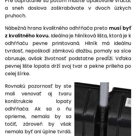
Pre odpratanie sa potom musíte opakovane vracať
a sneh doslova zoškrabávate v dvoch úzkych
Príslušenstvo
pruhoch.
Nábežná hrana kvalitného odhŕňača preto
musí byť
z kvalitného kovu.
Ideálna je hliníková lišta, ktorá je k
odhŕňaču pevne prinitovaná. Hliník má ideálnu
tvrdosť, nepoškodí zámkovú dlažbu, pomaly sa síce
obrusuje, avšak životnosť podstatne predĺži. Vďaka
pevnej lište lopata drží svoj tvar a pekne prilieha po
celej šírke.
Rovnakú pozornosť by ste
mali venovať aj tvaru
konštrukcie lopaty
odhŕňača. Ak sa o ňu
oprieme, nemala by sa
točiť, zároveň by však
nemala byť ani úplne tvrdá.