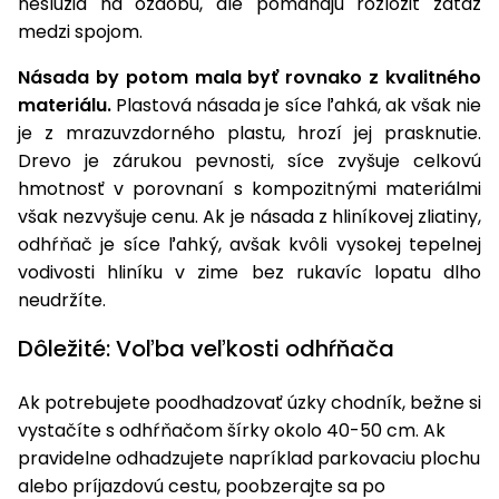
neslúžia na ozdobu, ale pomáhajú rozložiť záťaž
medzi spojom.
Násada by potom mala byť rovnako z kvalitného
materiálu.
Plastová násada je síce ľahká, ak však nie
je z mrazuvzdorného plastu, hrozí jej prasknutie.
Drevo je zárukou pevnosti, síce zvyšuje celkovú
hmotnosť v porovnaní s kompozitnými materiálmi
však nezvyšuje cenu. Ak je násada z hliníkovej zliatiny,
odhŕňač je síce ľahký, avšak kvôli vysokej tepelnej
vodivosti hliníku v zime bez rukavíc lopatu dlho
neudržíte.
Dôležité: Voľba veľkosti odhŕňača
Ak potrebujete poodhadzovať úzky chodník, bežne si
vystačíte s odhŕňačom šírky okolo 40-50 cm. Ak
pravidelne odhadzujete napríklad parkovaciu plochu
alebo príjazdovú cestu, poobzerajte sa po