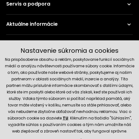
Servis a podpora
Aktuálne informácie
Doručenie a platobné metódy
Nastavenie súkromia a cookies
Na prispôsobenie obsahu a reklám, poskytovanie funkcií sociálnych
médií a analýzu návštevnosti používame súbory cookie. Informácie
o tom, ako používate naše webové stránky, poskytujeme aj našim
partnerom v oblasti sociálnych médií, inzercie a analýzy. Títo
partneri môžu príslušné informácie skombinovať s ďalšími údajmi,
ktoré ste im poskytli alebo ktoré od vás získali, keď ste používali ich
služby. Vďaka týmto súborom si počítač napríklad pamätá, aký
Spoľahlivý obchod
tovar máte vložený v košíku, nemusíte sa stále prihlasovať, alebo
vás nebudeme zbytočne obťažovať nevhodnou reklamou. Viac o
súboroch cookie sa dozviete
TU
. Kliknutím na tlačidlo "Súhlasím",
vyjadríte súhlas s používaním cookies a tým nám umožníte náš
web zlepšovať a zároveň nastaviť tak, aby fungoval správne.