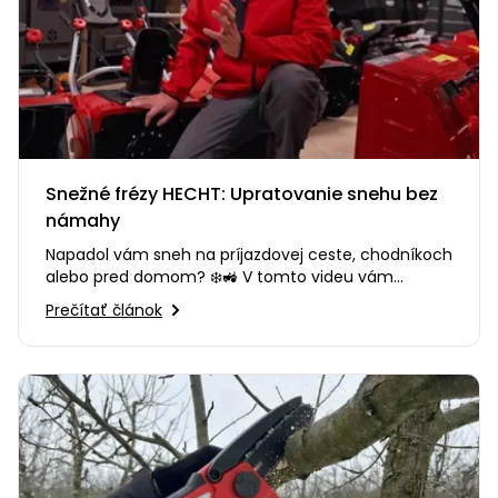
Snežné frézy HECHT: Upratovanie snehu bez
námahy
Napadol vám sneh na príjazdovej ceste, chodníkoch
alebo pred domom? ❄️🚜 V tomto videu vám
poradíme, ako si vybrať…
Prečítať článok