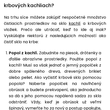
úložné
vozidlá
Ochrana
Štiepačky
stoly
krbových kachliach?
obrubníky
Vidly
boxy
rastlín
Náhradné
dreva
Príslušenstvo
Seniorské
nože
Vibračné
Tieniace
vozíky
Záhradné
Na trhu síce môžete zakúpiť nespočetné množstvo
Drviče
dosky
textílie
koše
čistiacich prostriedkov na sklo
kachlí
a krbových
vetiev
vložiek. Prečo ale utrácať, keď to ide aj inak?
Prilby
Odpudzovače
Transportéry
Krhly
Vyskúšajte niektorú z nasledujúcich možností ako
a pasce
Špalíkovače
čistiť sklo na krbe:
Rezačky
Doplnky
Fukáre a
na
Popol z kachlí.
Zabudnite na piesok, drôtenky a
vysávače
betón
ďalšie abrazívne prostriedky. Použite popol z
na lístie
kachlí! Musí sa však jednať o jemný popolček z
Meracie
Záhradné
prístroje
dobre spáleného dreva, drevených brikiet
vozíky
alebo peliet. Ako vyčistiť krbové sklo pomocou
Nabíjačky
popola? Naberte popolček na navlhčený
autobatérií
Fúriky
obrúsok a budete prekvapení, ako jednoducho
sa dá s jeho pomocou napálená sadza zo skla
Vykurovanie
Rozmetadlá
odstrániť. Vždy, keď je obrúsok už veľmi
a posypové
špinavý, vymeňte ho za nový a postup opakujte,