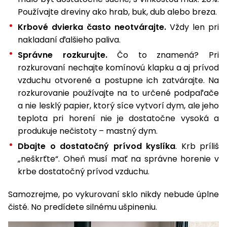
Používajte dreviny ako hrab, buk, dub alebo breza.
Krbové dvierka často neotvárajte.
Vždy len pri
nakladaní ďalšieho paliva.
Správne rozkurujte.
Čo to znamená? Pri
rozkurovaní nechajte komínovú klapku a aj prívod
vzduchu otvorené a postupne ich zatvárajte. Na
rozkurovanie používajte na to určené podpaľače
a nie lesklý papier, ktorý síce vytvorí dym, ale jeho
teplota pri horení nie je dostatočne vysoká a
produkuje nečistoty – mastný dym.
Dbajte o dostatočný prívod kyslíka
. Krb príliš
„neškrťte“. Oheň musí mať na správne horenie v
krbe dostatočný prívod vzduchu.
Samozrejme, po vykurovaní sklo nikdy nebude úplne
čisté. No predídete silnému ušpineniu.