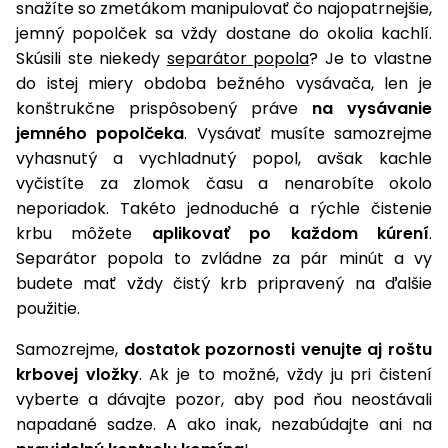
snažíte so zmetákom manipulovať čo najopatrnejšie,
jemný popolček sa vždy dostane do okolia kachlí.
Skúsili ste niekedy
separátor popola
? Je to vlastne
do istej miery obdoba bežného vysávača, len je
konštrukčne prispôsobený práve
na vysávanie
jemného popolčeka
. Vysávať musíte samozrejme
vyhasnutý a vychladnutý popol, avšak kachle
vyčistíte za zlomok času a nenarobíte okolo
neporiadok. Takéto jednoduché a rýchle čistenie
krbu môžete
aplikovať po každom kúrení
.
Separátor popola to zvládne za pár minút a vy
budete mať vždy čistý krb pripravený na ďalšie
použitie.
Samozrejme,
dostatok pozornosti venujte aj roštu
krbovej vložky
. Ak je to možné, vždy ju pri čistení
vyberte a dávajte pozor, aby pod ňou neostávali
napadané sadze. A ako inak, nezabúdajte ani na