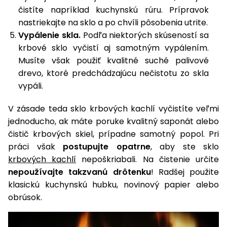
čistíte napríklad kuchynskú rúru. Prípravok
Príslušenstvo
nastriekajte na sklo a po chvíli pôsobenia utrite.
Vypálenie skla.
Podľa niektorých skúseností sa
krbové sklo vyčistí aj samotným vypálením.
Musíte však použiť kvalitné suché palivové
drevo, ktoré predchádzajúcu nečistotu zo skla
vypáli.
V zásade teda sklo krbových kachlí vyčistíte veľmi
jednoducho, ak máte poruke kvalitný saponát alebo
čistič krbových skiel, prípadne samotný popol. Pri
práci však
postupujte opatrne
, aby ste sklo
krbových kachlí
nepoškriabali. Na čistenie určite
nepoužívajte takzvanú drôtenku
! Radšej použite
klasickú kuchynskú hubku, novinový papier alebo
obrúsok.