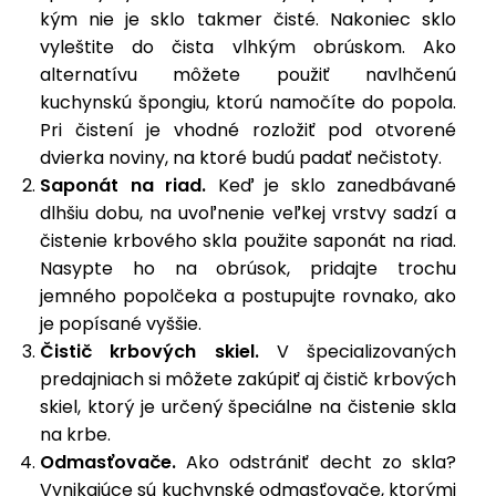
vozíky
kým nie je sklo takmer čisté. Nakoniec sklo
Navijaky
vyleštite do čista vlhkým obrúskom. Ako
Čerpadlá
alternatívu môžete použiť navlhčenú
a
Príslušenstvo
vodárne
kuchynskú špongiu, ktorú namočíte do popola.
Pri čistení je vhodné rozložiť pod otvorené
Vysokotlakové
dvierka noviny, na ktoré budú padať nečistoty.
Bagre
umývačky
Saponát na riad.
Keď je sklo zanedbávané
dlhšiu dobu, na uvoľnenie veľkej vrstvy sadzí a
Zametacie
stroje
čistenie krbového skla použite saponát na riad.
Nasypte ho na obrúsok, pridajte trochu
Snežné
jemného popolčeka a postupujte rovnako, ako
frézy
je popísané vyššie.
Čistič krbových skiel.
V špecializovaných
Odhŕňače
a lopaty
predajniach si môžete zakúpiť aj čistič krbových
na sneh
skiel, ktorý je určený špeciálne na čistenie skla
na krbe.
Postrekovače
Odmasťovače.
Ako odstrániť decht zo skla?
a rosiče
Vynikajúce sú kuchynské odmasťovače, ktorými