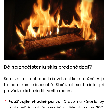
Dá sa znečisteniu skla predchádzať?
Samozrejme, ochrana krbového skla je možná. A je
to pomerne jednoduché. Stačí, ak sa budete pri
prevádzke krbu riadiť týmito radami:
Používajte vhodné palivo.
Drevo na kúrenie by
malo byť dostatočne suché, s vlhkosťou max. 20%.