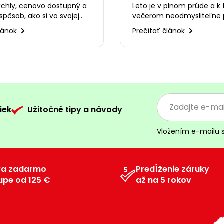
kuracie stehná, ktoré s
ýchly, cenovo dostupný a
Leto je v plnom prúde a k
zamilujete
spôsob, ako si vo svojej
večerom neodmysliteľne 
ytvoriť dokonalé
dreveného uhlia, praskani
lánok
Prečítať článok
 Alebo…
smiech s priateľmi…
iek
Užitočné tipy a návody
Vložením e-mailu 
va zadarmo
Predĺženie záruky
upe od 125 €
až na 5 rokov