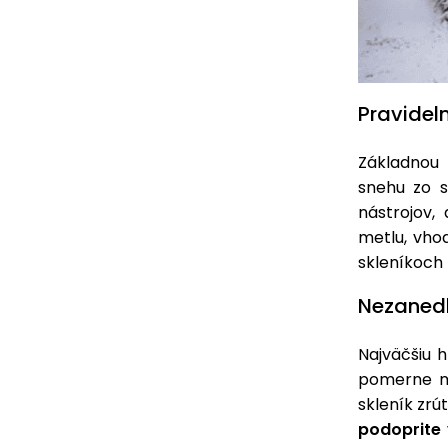
Pravidel
Základnou
snehu zo s
nástrojov,
metlu, vho
skleníkoch
Nezanedb
Najväčšiu 
pomerne ma
skleník zrú
podoprit