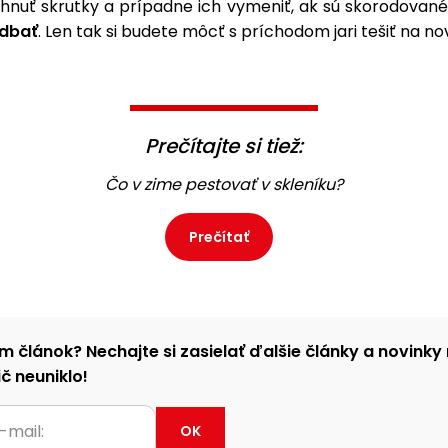
ahnuť skrutky a prípadne ich vymeniť, ak sú skorodované.
edbať
. Len tak si budete môcť s príchodom jari tešiť na no
Prečítajte si tiež:
Čo v zime pestovať v skleníku?
Prečítať
m článok? Nechajte si zasielať ďalšie články a novinky 
č neuniklo!
OK