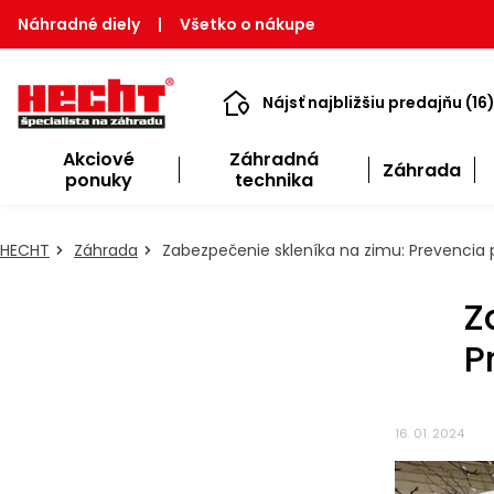
Náhradné diely
|
Všetko o nákupe
Nájsť najbližšiu predajňu (16
Akciové
Záhradná
Záhrada
ponuky
technika
HECHT
Záhrada
Zabezpečenie skleníka na zimu: Prevenci
Z
P
16. 01. 2024