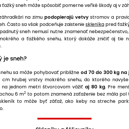
a ťažký sneh môže spôsobiť pomerne veľké škody aj v zá
 záhradkári na zimu
podopierajú vetvy
stromov a pravid
neh. Často sa však podceňuje zaistenie
skleníka
pred ťažk
padnutý sneh nemusí nutne znamenať nebezpečenstvo, h
mokrého a ťažkého snehu, ktorý dokáže zničiť aj tie na
e.
ý je sneh?
nehu sa môže pohybovať približne
od 70 do 300 kg na
 cm hrubej vrstvy mokrého snehu, do ktorého navyše
 na jednom metri štvorcovom vážiť
aj 80 kg
. Pre men
2
plochou 6 m
to potom znamená zaťaženie bez mála pol 
skleník to môže byť záťaž, ako keby na streche par
o.