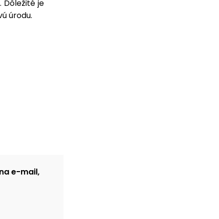
 Dôležité je
vú úrodu.
na e-mail,