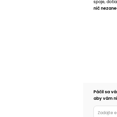
spoje, doti
nič nezan
Páčil sa vá
aby vám ni