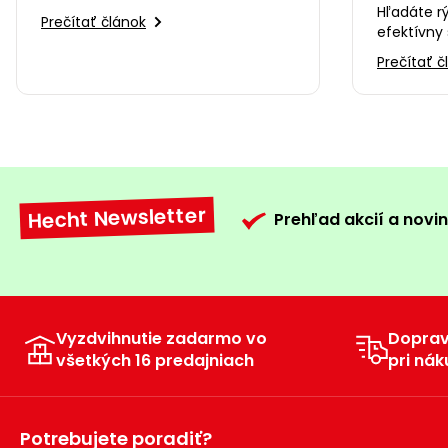
pomôcť a neublížiť
Hľadáte r
Prečítať článok
efektívny 
záhrade v
Prečítať č
súkromie?
Hecht Newsletter
Prehľad akcií a novin
Vyzdvihnutie zadarmo vo
Dopra
všetkých 16 predajniach
pri nák
Potrebujete poradiť?