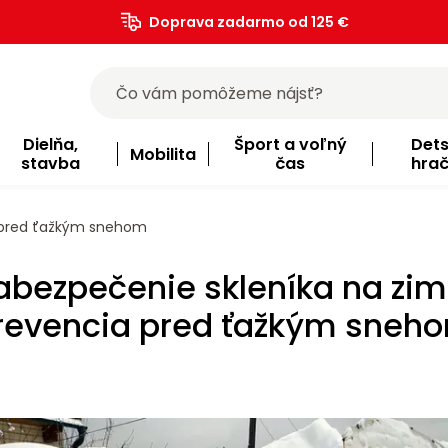
Doprava zadarmo od 125 €
)
Dielňa,
Šport a voľný
Det
Mobilita
stavba
čas
hra
a pred ťažkým snehom
abezpečenie skleníka na zim
revencia pred ťažkým sneh