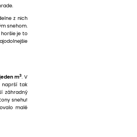
hrade.
elne z nich
ým snehom.
oršie je to
jodolnejšie
3
 jeden m
. V
 naprší tak
ší záhradný
tony snehu!
kovalo malé