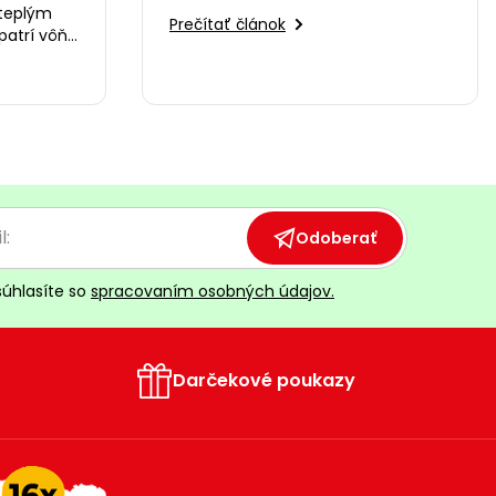
i
zelenú pergolu
 teplým
Prečítať článok
patrí vôňa
e ohňa a
Odoberať
súhlasíte so
spracovaním osobných údajov.
Darčekové poukazy