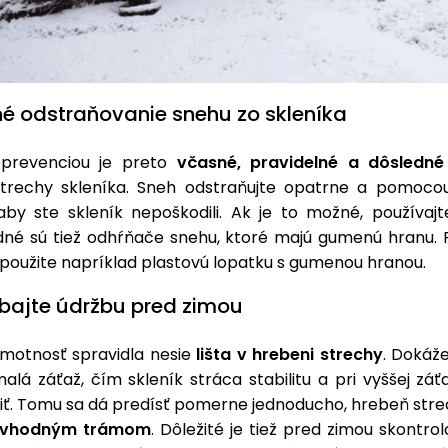
né odstraňovanie snehu zo skleníka
 prevenciou je preto
včasné, pravidelné a dôsledné
trechy skleníka. Sneh odstraňujte opatrne a pomoc
 aby ste skleník nepoškodili. Ak je to možné, používajt
dné sú tiež odhŕňače snehu, ktoré majú gumenú hranu. 
 použite napríklad plastovú lopatku s gumenou hranou.
ajte údržbu pred zimou
hmotnosť spravidla nesie
lišta v hrebeni strechy
. Dokáže
lá záťaž, čím skleník stráca stabilitu a pri vyššej záť
tiť. Tomu sa dá predísť pomerne jednoducho, hrebeň str
e vhodným trámom
. Dôležité je tiež pred zimou skontro