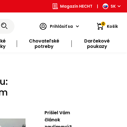
Magazín HECHT
|
SK
0
Prihlásiť sa
Košík
ské
Chovateľské
Darčekové
čky
potreby
poukazy
u:
om
Prišiel Vám
článok
zaujímavý?