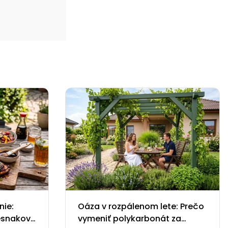
nie:
Oáza v rozpálenom lete: Prečo
esnakové
vymeniť polykarbonát za