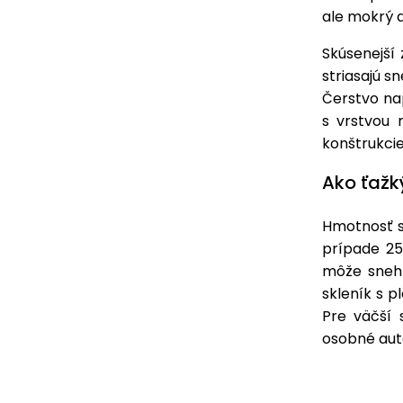
ale mokrý 
Skúsenejší
striasajú s
Čerstvo na
s vrstvou 
konštrukci
Ako ťažk
Hmotnosť s
prípade 25
môže sneh
skleník s 
Pre väčší 
osobné aut