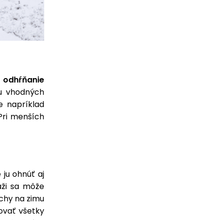
 odhŕňanie
ou vhodných
e napríklad
Pri menších
 ju ohnúť aj
aži sa môže
echy na zimu
lovať všetky