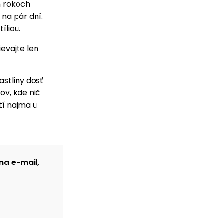
h rokoch
 na pár dní.
íliou.
ievajte len
astliny dosť
ov, kde nič
tí najmä u
na e-mail,