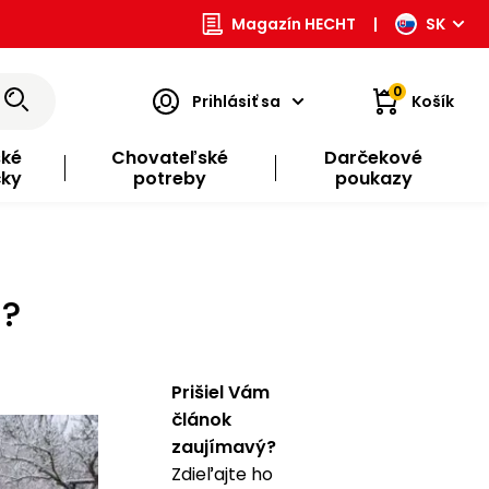
Magazín HECHT
|
SK
0
Prihlásiť sa
Košík
ské
Chovateľské
Darčekové
čky
potreby
poukazy
u?
Prišiel Vám
článok
zaujímavý?
Zdieľajte ho