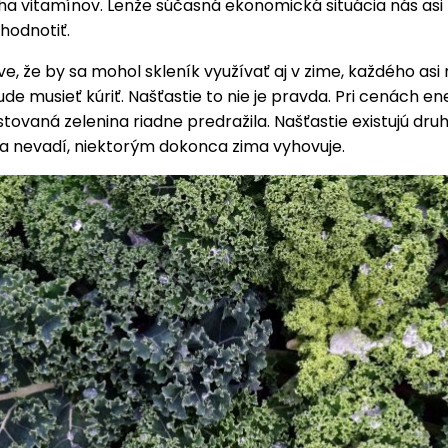
a vitamínov. Lenže súčasná ekonomická situácia nás asi p
ehodnotiť.
ve, že by sa mohol skleník využívať aj v zime, každého asi
de musieť kúriť. Našťastie to nie je pravda. Pri cenách ene
tovaná zelenina riadne predražila. Našťastie existujú druh
a nevadí, niektorým dokonca zima vyhovuje.