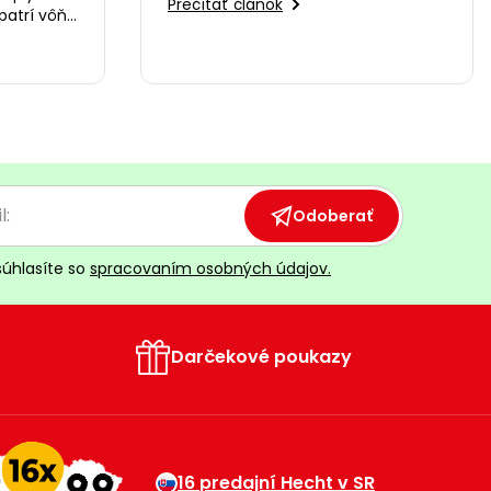
Prečítať článok
patrí vôňa
e ohňa a
Odoberať
súhlasíte so
spracovaním osobných údajov.
Darčekové poukazy
16 predajní Hecht v SR