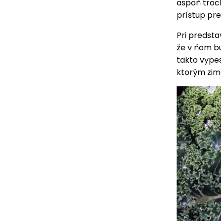
aspoň troch
prístup pr
Pri predsta
že v ňom bu
takto vypes
ktorým zim