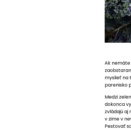
Ak nemáte s
zaobstarani
myslieť na 
parenisko p
Medzi zelen
dokonca vy
zvládajú aj
v zime v n
Pestovať sa