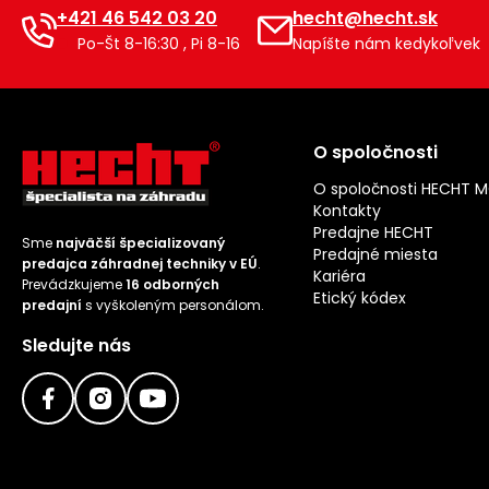
+421 46 542 03 20
hecht@hecht.sk
Po-Št 8-16:30 , Pi 8-16
Napíšte nám kedykoľvek
O spoločnosti
O spoločnosti HECHT 
Kontakty
Predajne HECHT
Sme
najväčší špecializovaný
Predajné miesta
predajca záhradnej techniky v EÚ
.
Kariéra
Prevádzkujeme
16 odborných
Etický kódex
predajní
s vyškoleným personálom.
Sledujte nás