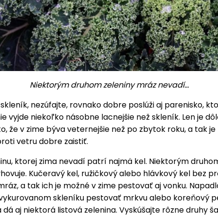
Niektorým druhom zeleniny mráz nevadí...
kleník, nezúfajte, rovnako dobre poslúži aj parenisko, kt
e vyjde niekoľko násobne lacnejšie než skleník. Len je dôl
to, že v zime býva veternejšie než po zbytok roku, a tak je
roti vetru dobre zaistiť.
inu, ktorej zima nevadí patrí najmä kel. Niektorým druho
hovuje. Kučeravý kel, ružičkový alebo hlávkový kel bez 
 mráz, a tak ich je možné v zime pestovať aj vonku. Napadl
evykurovanom skleníku pestovať mrkvu alebo koreňový p
 dá aj niektorá listová zelenina. Vyskúšajte rôzne druhy š