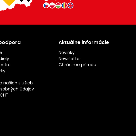
 podpora
Aktuálne informácie
e
Novinky
iely
Newsletter
entrá
Chránime prírodu
zky
 našich služieb
sobných údajov
ECHT