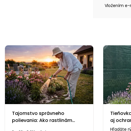
Vložením e-m
Tajomstvo správneho
Tieňovka
polievania: Ako rastlinám
aj ochra
pomôcť a neublížiť
Hľadáte r