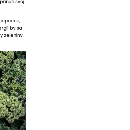
rinúti svoj
 napadne,
rgií by sa
y zeleniny,