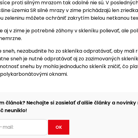
 síce proti silným mrazom tak odolné nie sú. V poslednýc
šine územia SR silné mrazy v zime prichádzajú len zriedka
u zeleninu môžete ochrániť zakrytím bielou netkanou text
aj v zime je potrebné záhony v skleníku polievať, ale pol
 nemrzne.
sneh, nezabudnite ho zo skleníka odpratávať, aby mali r
atne sneh je nutné odpratávať aj zo zazimovaných skleník
motnosť snehu by mohla jednoducho skleník zničiť, čo pla
s polykarbonátovými oknami.
m článok? Nechajte si zasielať ďalšie články a novinky 
č neuniklo!
OK