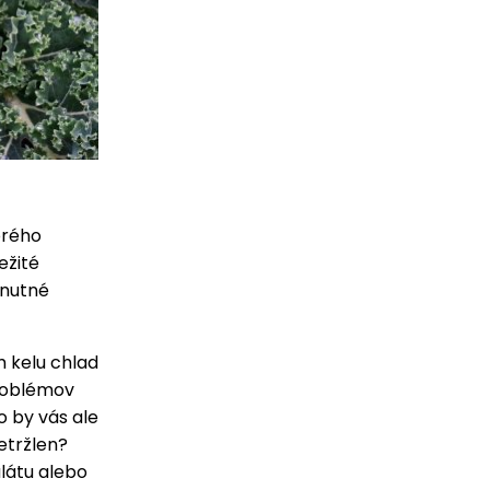
orého
ežité
 nutné
m kelu chlad
problémov
o by vás ale
etržlen?
alátu alebo