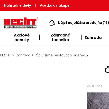
Náhradné diely
|
Všetko o nákupe
Nájsť najbližšiu predajňu (16
Akciové
Záhradná
Záhrada
ponuky
technika
HECHT
Záhrada
Čo v zime pestovať v skleníku?
Č
09. 11. 2022