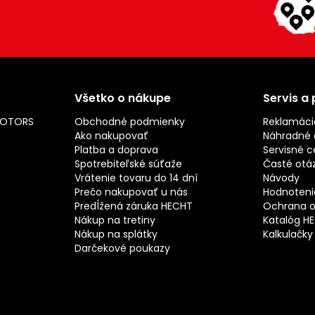
Všetko o nákupe
Servis a
MOTORS
Obchodné podmienky
Reklamáci
Ako nakupovať
Náhradné d
Platba a doprava
Servisné c
Spotrebiteľské súťaže
Časté otá
Vrátenie tovaru do 14 dní
Návody
Prečo nakupovať u nás
Hodnotenie
Predĺžená záruka HECHT
Ochrana o
Nákup na tretiny
Katalóg H
Nákup na splátky
Kalkulačky
Darčekové poukazy