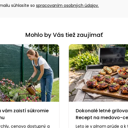
ailu súhlasíte so
spracovaním osobných údajov.
Mohlo by Vás tiež zaujímať
 vám zaistí súkromie
Dokonalé letné grilova
nu
Recept na medovo-c
kuracie stehná, ktoré s
ýchly, cenovo dostupný a
Leto je v plnom prúde a k