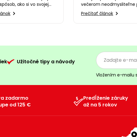
zamilujete
spôsob, ako si vo svojej
večerom neodmysliteľne 
ytvoriť dokonalé
dreveného uhlia, praskani
lánok
Prečítať článok
 Alebo…
smiech s priateľmi…
iek
Užitočné tipy a návody
Vložením e-mailu 
va zadarmo
Predĺženie záruky
upe od 125 €
až na 5 rokov