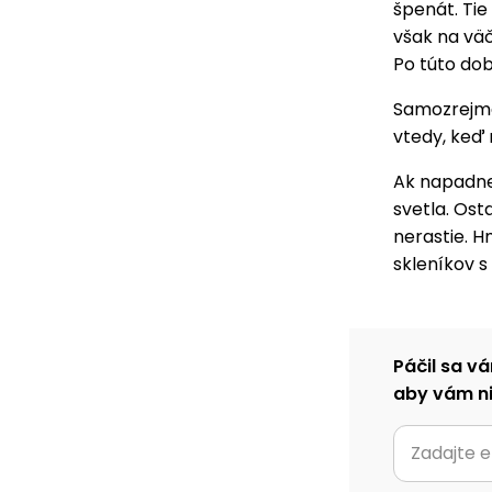
špenát. Tie
však na väč
Po túto dob
Samozrejme 
vtedy, keď
Ak napadne 
svetla. Ost
nerastie. H
skleníkov 
Páčil sa vá
aby vám ni