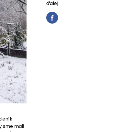
ďalej.
kleník
y sme mali