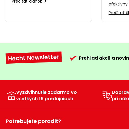
Prečítať článok
efektívny 
záhrade v
Prečítať č
súkromie?
Hecht Newsletter
Prehľad akcií a novin
Vyzdvihnutie zadarmo vo
Dopra
všetkých 16 predajniach
pri nák
Potrebujete poradiť?