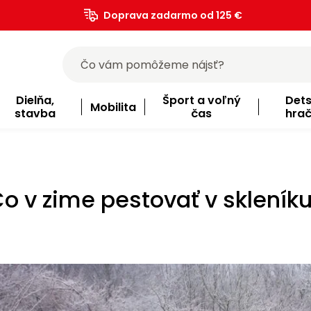
Doprava zadarmo od 125 €
)
Dielňa,
Šport a voľný
Det
Mobilita
stavba
čas
hra
o v zime pestovať v skleník