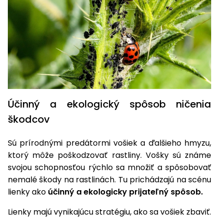
vozíky
Navijaky
Čerpadlá
a
Príslušenstvo
vodárne
Vysokotlakové
Bagre
umývačky
Zametacie
Účinný a ekologický spôsob ničenia
stroje
škodcov
Snežné
frézy
Sú prírodnými predátormi vošiek a ďalšieho hmyzu,
ktorý môže poškodzovať rastliny. Vošky sú známe
Odhŕňače
svojou schopnosťou rýchlo sa množiť a spôsobovať
a lopaty
na sneh
nemalé škody na rastlinách. Tu prichádzajú na scénu
lienky ako
účinný a ekologicky prijateľný spôsob.
Postrekovače
a rosiče
Lienky majú vynikajúcu stratégiu, ako sa vošiek zbaviť.