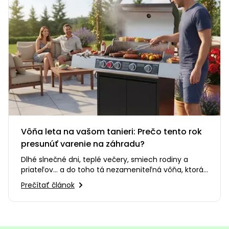
Vôňa leta na vašom tanieri: Prečo tento rok
presunúť varenie na záhradu?
Dlhé slnečné dni, teplé večery, smiech rodiny a
priateľov... a do toho tá nezameniteľná vôňa, ktorá
sa šíri po celej…
Prečítať článok