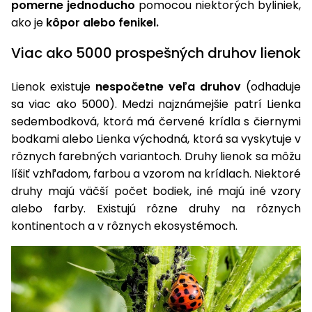
úložné
vozidlá
Ochrana
pomerne jednoducho
pomocou niektorých byliniek,
Štiepačky
stoly
obrubníky
Vidly
boxy
rastlín
Náhradné
ako je
kôpor alebo fenikel.
dreva
Príslušenstvo
Seniorské
nože
Vibračné
Tieniace
vozíky
Záhradné
Viac ako 5000 prospešných druhov lienok
Drviče
dosky
textílie
koše
vetiev
Prilby
Lienok existuje
nespočetne veľa druhov
(odhaduje
Odpudzovače
Transportéry
Krhly
a pasce
sa viac ako 5000). Medzi najznámejšie patrí Lienka
Špalíkovače
sedembodková, ktorá má červené krídla s čiernymi
Rezačky
Doplnky
bodkami alebo Lienka východná, ktorá sa vyskytuje v
Fukáre a
na
rôznych farebných variantoch. Druhy lienok sa môžu
vysávače
betón
na lístie
líšiť vzhľadom, farbou a vzorom na krídlach. Niektoré
Meracie
druhy majú väčší počet bodiek, iné majú iné vzory
Záhradné
prístroje
alebo farby. Existujú rôzne druhy na rôznych
vozíky
kontinentoch a v rôznych ekosystémoch.
Nabíjačky
autobatérií
Fúriky
Vykurovanie
Rozmetadlá
a posypové