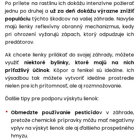
Po prílete na rastlinu ich dokážu intenzívne požierať
Príslušenstvo
jednu po druhej a
už za deň dokážu výrazne znížiť
populáciu
týchto škodcov na vašej záhrade. Navyše
majú lienky reflexívny obranný mechanizmus, kedy
pri ohrození vyžarujú zápach, ktorý odpudzuje ich
predátorov.
Ak chcete lienky prilákať do svojej záhrady, môžete
využiť
niektoré bylinky, ktoré majú na nich
príťažlivý účinok
. Kôpor a fenikel sú ideálne. Ich
výsadbou tak môžete vytvoriť ideálne prostredie
nielen pre ich prítomnosť, ale aj rozmnožovanie.
Ďalšie tipy pre podporu výskytu lienok:
Obmedzte používanie pesticído
v v záhrade,
pretože chemické prípravky môžu mať negatívny
vplyv na výskyt lienok ale aj ďalšieho prospešného
hmyzu.