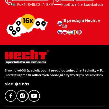
Po-Št 8-16:30 , Pi 8-16
Napíšte nám kedykoľvek
16 predajní Hecht v
SR
Sme
najväčší špecializovaný predajca záhradnej techniky v EÚ
.
Prevádzkujeme
16 odborných predajní
s vyškoleným personálom.
Sledujte nás