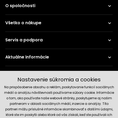
O spoločnosti
Všetko o nákupe
Servis a podpora
Aktuálne informácie
Doručenie a platobné metódy
Nastavenie súkromia a cookies
Na prispôsobenie obsahu a reklám, poskytovanie funkcií sociálnych
médií a analýzu návštevnosti používame súbory cookie. Informácie
o tom, ako používate naše webové stránky, poskytujeme aj našim
partnerom v oblasti sociálnych médií, inzercie a analýzy. Títo
partneri môžu príslušné informácie skombinovať s ďalšími údajmi,
ktoré ste im poskytli alebo ktoré od vás získali, keď ste používali ich