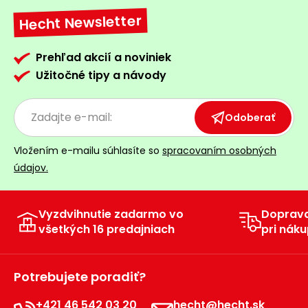
Hecht Newsletter
Prehľad akcií a noviniek
Užitočné tipy a návody
Odoberať
Vložením e-mailu súhlasíte so
spracovaním osobných
údajov.
Vyzdvihnutie zadarmo vo
Doprav
všetkých 16 predajniach
pri náku
Potrebujete poradiť?
+421 46 542 03 20
hecht@hecht.sk