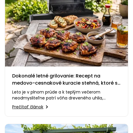
Dokonalé letné grilovanie: Recept na
medovo-cesnakové kuracie stehná, ktoré si
zamilujete
Leto je v plnom prúde a k teplým večerom
neodmysliteľne patrí vôňa dreveného uhlia,
praskanie ohňa a smiech s priateľmi…
Prečítať článok