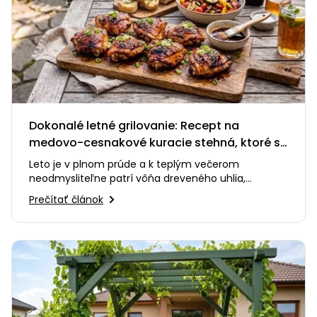
Dokonalé letné grilovanie: Recept na
medovo-cesnakové kuracie stehná, ktoré si
zamilujete
Leto je v plnom prúde a k teplým večerom
neodmysliteľne patrí vôňa dreveného uhlia,
praskanie ohňa a smiech s priateľmi…
Prečítať článok