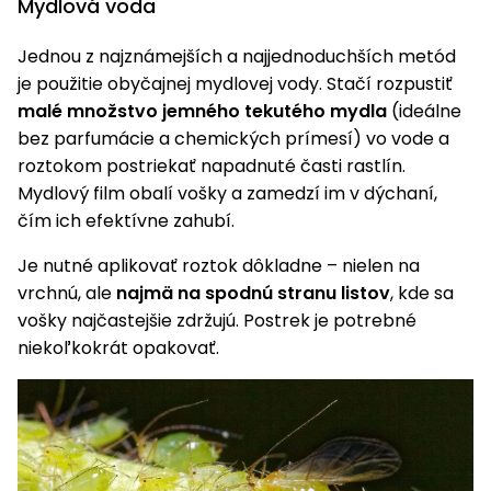
Mydlová voda
Príslušenstvo
Jednou z najznámejších a najjednoduchších metód
je použitie obyčajnej mydlovej vody. Stačí rozpustiť
malé množstvo jemného tekutého mydla
(ideálne
bez parfumácie a chemických prímesí) vo vode a
roztokom postriekať napadnuté časti rastlín.
Mydlový film obalí vošky a zamedzí im v dýchaní,
čím ich efektívne zahubí.
Je nutné aplikovať roztok dôkladne – nielen na
vrchnú, ale
najmä na spodnú stranu listov
, kde sa
vošky najčastejšie zdržujú. Postrek je potrebné
niekoľkokrát opakovať.