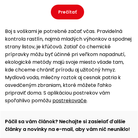
Prečítať
Boj s voškami je potrebné začať včas. Pravidelná
kontrola rastlín, najmä mladých výhonkov a spodnej
strany listov, je kľúčová. Zatiaľ čo chemické
prípravky môžu byť účinné pri veľkom napadnutí,
ekologické metódy majú svoje miesto všade tam,
kde chceme chrániť prírodu aj užitočný hmyz.
Mydlová voda, mliečny roztok aj cesnak patria k
osvedčeným zbraniam, ktoré môžete ľahko
pripraviť doma. S aplikáciou postrekov vám
spoľahlivo pomôžu
postrekovače
.
Páčil sa vám článok? Nechajte si zasielať ďalšie
články a novinky na e-mail, aby vám nič neuniklo!