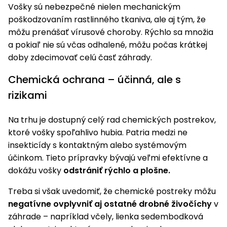
úložné
vozidlá
Ochrana
Štiepačky
Vošky sú nebezpečné nielen mechanickým
stoly
obrubníky
Vidly
boxy
rastlín
Náhradné
dreva
poškodzovaním rastlinného tkaniva, ale aj tým, že
Príslušenstvo
Seniorské
nože
Vibračné
Tieniace
môžu prenášať vírusové choroby. Rýchlo sa množia
vozíky
Záhradné
Drviče
dosky
textílie
a pokiaľ nie sú včas odhalené, môžu počas krátkej
koše
vetiev
doby zdecimovať celú časť záhrady.
Prilby
Odpudzovače
Transportéry
Krhly
a pasce
Špalíkovače
Chemická ochrana – účinná, ale s
Rezačky
Doplnky
rizikami
Fukáre a
na
vysávače
betón
Na trhu je dostupný celý rad chemických postrekov,
na lístie
ktoré vošky spoľahlivo hubia. Patria medzi ne
Meracie
Záhradné
insekticídy s kontaktným alebo systémovým
prístroje
vozíky
účinkom. Tieto prípravky bývajú veľmi efektívne a
Nabíjačky
dokážu vošky
odstrániť rýchlo a plošne.
autobatérií
Fúriky
Treba si však uvedomiť, že chemické postreky môžu
negatívne ovplyvniť aj ostatné drobné živočíchy
v
Vykurovanie
Rozmetadlá
záhrade – napríklad včely, lienka sedembodková
a posypové