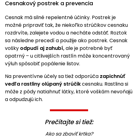
Cesnakový postrek a prevencia
Cesnak má silné repelentné účinky. Postrek je
možné pripraviť tak, že niekoľko strúčikov cesnaku
rozdrvíte, zalejete vodou a necháte odstáť. Roztok
sa následne precedí a použije ako postrek. Cesnak
vošky
odpudí aj zahubí,
ale je potrebné byť
opatrný – u citlivejších rastlín môže koncentrovaný
výluh spôsobiť popálenie listov.
Na preventívne účely sa tiež odporúča
zapichnúť
vedľa rastliny olúpaný strúčik
cesnaku. Rastlina si
môže z pôdy natiahnuť látky, ktoré voškám nevoňajú
a odpudzujú ich.
Prečítajte si tiež:
Ako sa zbaviť krtka?