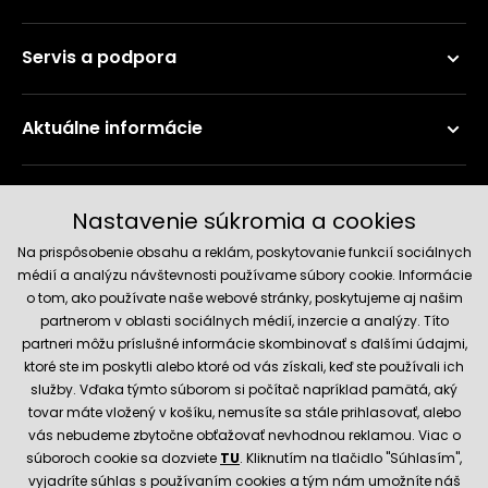
Servis a podpora
Aktuálne informácie
Doručenie a platobné metódy
Nastavenie súkromia a cookies
Na prispôsobenie obsahu a reklám, poskytovanie funkcií sociálnych
médií a analýzu návštevnosti používame súbory cookie. Informácie
o tom, ako používate naše webové stránky, poskytujeme aj našim
partnerom v oblasti sociálnych médií, inzercie a analýzy. Títo
partneri môžu príslušné informácie skombinovať s ďalšími údajmi,
ktoré ste im poskytli alebo ktoré od vás získali, keď ste používali ich
služby. Vďaka týmto súborom si počítač napríklad pamätá, aký
Spoľahlivý obchod
tovar máte vložený v košíku, nemusíte sa stále prihlasovať, alebo
vás nebudeme zbytočne obťažovať nevhodnou reklamou. Viac o
súboroch cookie sa dozviete
TU
. Kliknutím na tlačidlo "Súhlasím",
vyjadríte súhlas s používaním cookies a tým nám umožníte náš