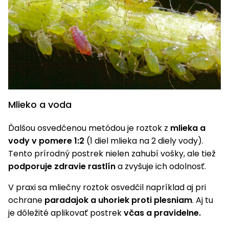
Mlieko a voda
Ďalšou osvedčenou metódou je roztok z
mlieka a
vody v pomere 1:2
(1 diel mlieka na 2 diely vody).
Tento prírodný postrek nielen zahubí vošky, ale tiež
podporuje zdravie rastlín
a zvyšuje ich odolnosť.
V praxi sa mliečny roztok osvedčil napríklad aj pri
ochrane
paradajok a uhoriek proti plesniam
. Aj tu
je dôležité aplikovať postrek
včas a pravidelne.