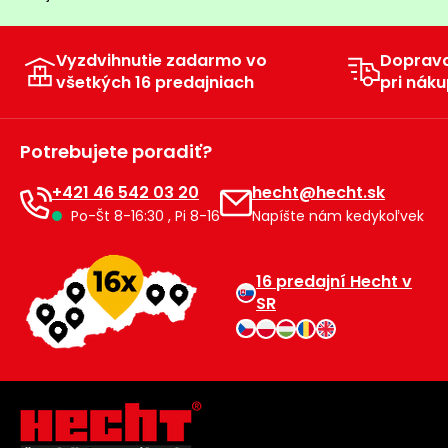
Vyzdvihnutie zadarmo vo
Doprav
všetkých 16 predajniach
pri náku
Potrebujete poradiť?
+421 46 542 03 20
hecht@hecht.sk
Po-Št 8-16:30 , Pi 8-16
Napíšte nám kedykoľvek
16 predajní Hecht v
SR