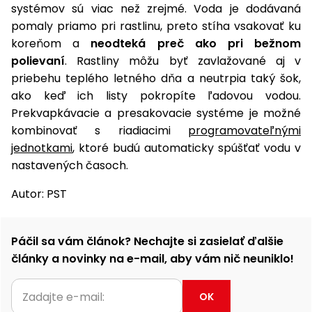
systémov sú viac než zrejmé. Voda je dodávaná
pomaly priamo pri rastlinu, preto stíha vsakovať ku
koreňom a
neodteká preč ako pri bežnom
polievaní
. Rastliny môžu byť zavlažované aj v
priebehu teplého letného dňa a neutrpia taký šok,
ako keď ich listy pokropíte ľadovou vodou.
Prekvapkávacie a presakovacie systéme je možné
kombinovať s riadiacimi
programovateľnými
jednotkami
, ktoré budú automaticky spúšťať vodu v
nastavených časoch.
Autor: PST
Páčil sa vám článok? Nechajte si zasielať ďalšie
články a novinky na e-mail, aby vám nič neuniklo!
OK