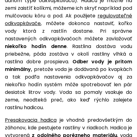
danom type odkvapkávača). Hadicu je možné na
zemi zaistíť kolíkmi, môžeme ich skryť napríklad pod
Príslušenstvo
mulčovaciu kôru a pod. Ak použijete
regulovateľné
odkvapkávače
, môžete dokonca nastaviť, koľko
vody ktorá z rastlín dostane. Pri správne
nastavených odkvapkávačoch môžete zavlažovať
niekoľko hodín denne
. Rastlina dostáva vodu
priebežne, pôda zostáva v okolí rastliny vlhká a
rastlina dobre prospieva.
Odber vody je pritom
minimálny,
pretože voda je dodávaná po kvapkách
a tak podľa nastavenia odkvapkávačov aj za
niekoľko hodín systém môže spotrebovať len pár
desiatok litrov vody. Voda sa pomaly vsakuje do
zeme, neodteká preč, ako keď rýchlo zalejete
rastlinu hadicou.
Presakovacia hadica
je vhodná predovšetkým do
záhonov, kde pestujete rastliny v riadkoch. Hadica je
vytvorená
z odolného porézneho materiálu
, voda