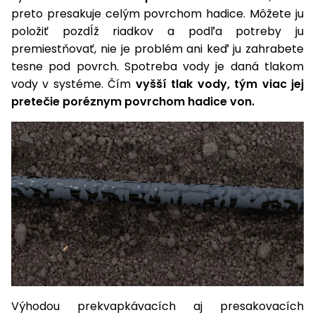
preto presakuje celým povrchom hadice. Môžete ju
položiť pozdĺž riadkov a podľa potreby ju
premiestňovať, nie je problém ani keď ju zahrabete
tesne pod povrch. Spotreba vody je daná tlakom
vody v systéme. Čím
vyšší tlak vody, tým viac jej
pretečie poréznym povrchom hadice von.
Výhodou prekvapkávacích aj presakovacích