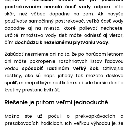
úložné
vozidlá
Ochrana
Štiepačky
stoly
obrubníky
Vidly
postrekovaním nemalá časť vody odparí
ešte
boxy
rastlín
Náhradné
dreva
Príslušenstvo
Seniorské
skôr, než vôbec dopadne na zem. Ak navyše
nože
Vibračné
Tieniace
vozíky
Záhradné
používate samočinný postrekovač, veľká časť vody
Drviče
dosky
textílie
koše
vetiev
dopadne aj na miesta, ktoré polievať nechcete.
Prilby
Určité množstvo vody tiež môže odniesť aj vietor,
Odpudzovače
Transportéry
Krhly
a pasce
čím
dochádza k neželanému plytvaniu vody.
Špalíkovače
Rezačky
Doplnky
Zabúdať nesmieme ani na to, že po horúcom letnom
Fukáre a
na
dni môže pokropenie rozohriatych listov ľadovou
vysávače
betón
vodou
spôsobiť rastlinám veľký šok
. Citlivejšie
na lístie
rastliny, ako sú napr. jahody tak môžete doslova
Meracie
Záhradné
spáliť, menej citlivým rastlinám sa bude horšie dariť a
prístroje
vozíky
kvetiny prestanú kvitnúť.
Nabíjačky
autobatérií
Riešenie je pritom veľmi jednoduché
Fúriky
Možno ste už počuli o prekvapkávacích a
Vykurovanie
Rozmetadlá
presakovacích hadiciach. Ich veľkou výhodou je, že
a posypové