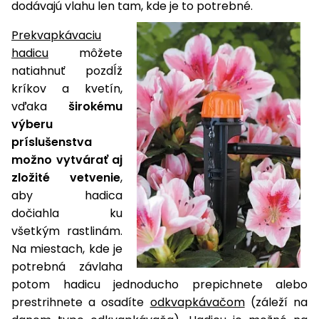
vozíky
dodávajú vlahu len tam, kde je to potrebné.
Navijaky
Čerpadlá
Prekvapkávaciu
a
hadicu
môžete
Príslušenstvo
vodárne
natiahnuť pozdĺž
kríkov a kvetín,
Vysokotlakové
vďaka
širokému
Bagre
umývačky
výberu
Zametacie
príslušenstva
stroje
možno vytvárať aj
zložité vetvenie
,
Snežné
aby hadica
frézy
dočiahla ku
Odhŕňače
všetkým rastlinám.
a lopaty
Na miestach, kde je
na sneh
potrebná závlaha
potom hadicu jednoducho prepichnete alebo
Postrekovače
prestrihnete a osadíte
odkvapkávačom
(záleží na
a rosiče