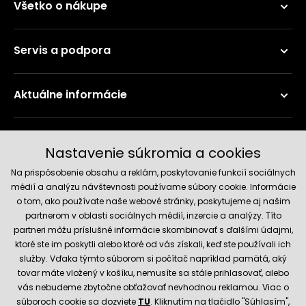
Všetko o nákupe
Servis a podpora
Aktuálne informácie
Doručenie a platobné metódy
Nastavenie súkromia a cookies
Na prispôsobenie obsahu a reklám, poskytovanie funkcií sociálnych
médií a analýzu návštevnosti používame súbory cookie. Informácie
o tom, ako používate naše webové stránky, poskytujeme aj našim
partnerom v oblasti sociálnych médií, inzercie a analýzy. Títo
partneri môžu príslušné informácie skombinovať s ďalšími údajmi,
ktoré ste im poskytli alebo ktoré od vás získali, keď ste používali ich
služby. Vďaka týmto súborom si počítač napríklad pamätá, aký
Spoľahlivý obchod
tovar máte vložený v košíku, nemusíte sa stále prihlasovať, alebo
vás nebudeme zbytočne obťažovať nevhodnou reklamou. Viac o
súboroch cookie sa dozviete
TU
. Kliknutím na tlačidlo "Súhlasím",