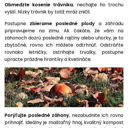
úložné
vozidlá
Ochrana
Štiepačky
stoly
Obmedzte kosenie trávnika
, nechajte ho trochu
obrubníky
Vidly
boxy
rastlín
Náhradné
dreva
vyšší. Nízky trávnik by totiž mráz zničil.
Príslušenstvo
Seniorské
nože
Vibračné
Tieniace
vozíky
Záhradné
Drviče
dosky
Postupne
zbierame posledné plody
a záhradu
textílie
koše
vetiev
pripravujeme na zimu. Ak čakáte, že vám na
Prilby
Odpudzovače
záhonoch dozrú posledné rajčiny alebo uhorky, je to
Transportéry
Krhly
a pasce
Špalíkovače
zbytočné, rovno ich môžete odtrhnúť. Odstráňte
rovnako letničky, ostrihajte trvalky, postupne
Rezačky
Doplnky
Fukáre a
na
upracte prázdne hrantíky a kvetináče.
vysávače
betón
na lístie
Meracie
Záhradné
prístroje
vozíky
Nabíjačky
autobatérií
Fúriky
Porýľujte posledné záhony
, nezabudnite ich rovno
Vykurovanie
Rozmetadlá
prihnojiť. Ideálny je maštaľný hnoj, kvalitný kompost
a posypové