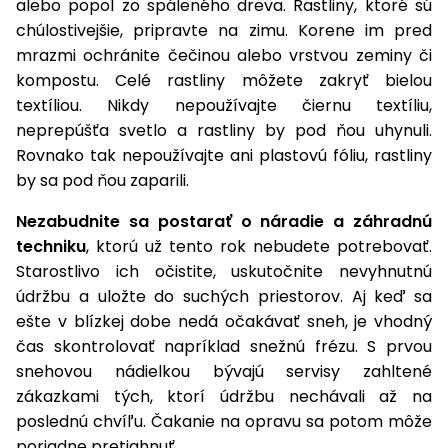
alebo popol zo spáleného dreva. Rastliny, ktoré sú
vozíky
Navijaky
chúlostivejšie, pripravte na zimu. Korene im pred
Čerpadlá
mrazmi ochránite čečinou alebo vrstvou zeminy či
a
kompostu. Celé rastliny môžete zakryť bielou
Príslušenstvo
vodárne
textíliou. Nikdy nepoužívajte čiernu textíliu,
Vysokotlakové
neprepúšťa svetlo a rastliny by pod ňou uhynuli.
Bagre
umývačky
Rovnako tak nepoužívajte ani plastovú fóliu, rastliny
by sa pod ňou zaparili.
Zametacie
stroje
Nezabudnite sa postarať o náradie a záhradnú
techniku
, ktorú už tento rok nebudete potrebovať.
Snežné
Starostlivo ich očistite, uskutočnite nevyhnutnú
frézy
údržbu a uložte do suchých priestorov. Aj keď sa
Odhŕňače
ešte v blízkej dobe nedá očakávať sneh, je vhodný
a lopaty
čas skontrolovať napríklad snežnú frézu. S prvou
na sneh
snehovou nádielkou bývajú servisy zahltené
zákazkami tých, ktorí údržbu nechávali až na
Postrekovače
poslednú chvíľu. Čakanie na opravu sa potom môže
a rosiče
poriadne pretiahnuť.