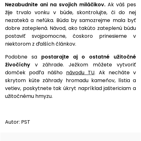
Nezabudnite ani na svojich miláčikov.
Ak váš pes
žije trvalo vonku v búde, skontrolujte, či do nej
nezateká a nefúka. Búda by samozrejme mala byť
dobre zateplená. Návod, ako takúto zateplenú búdu
postaviť svojpomocne, čoskoro prinesieme v
niektorom z ďalších článkov.
Podobne sa
postarajte aj o ostatné užitočné
živočíchy
v záhrade. Ježkom môžete vytvoriť
domček podľa nášho
návodu TU
. Ak necháte v
skrytom kúte záhrady hromadu kameňov, lístia a
vetiev, poskytnete tak úkryt napríklad jaštericiam a
užitočnému hmyzu.
Autor: PST