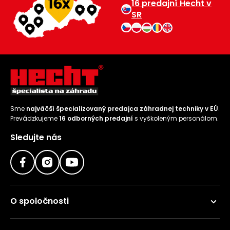
16 predajní Hecht v
SR
Sme
najväčší špecializovaný predajca záhradnej techniky v EÚ
.
Prevádzkujeme
16 odborných predajní
s vyškoleným personálom.
Sledujte nás
O spoločnosti