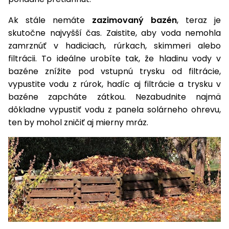
Príslušenstvo
Ak stále nemáte
zazimovaný bazén
, teraz je
skutočne najvyšší čas. Zaistite, aby voda nemohla
zamrznúť v hadiciach, rúrkach, skimmeri alebo
filtrácii. To ideálne urobíte tak, že hladinu vody v
bazéne znížite pod vstupnú trysku od filtrácie,
vypustite vodu z rúrok, hadíc aj filtrácie a trysku v
bazéne zapcháte zátkou. Nezabudnite najmä
dôkladne vypustiť vodu z panela solárneho ohrevu,
ten by mohol zničiť aj mierny mráz.