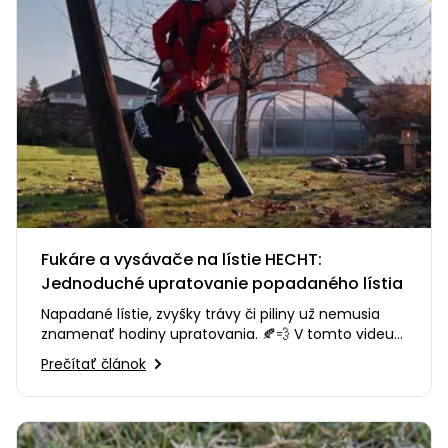
Fukáre a vysávače na lístie HECHT:
Jednoduché upratovanie popadaného lístia
Napadané lístie, zvyšky trávy či piliny už nemusia
znamenať hodiny upratovania. 🍂💨 V tomto videu
vám predstavíme fukáre…
Prečítať článok