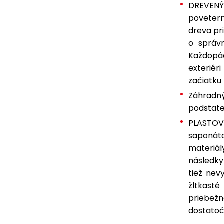
DREVENÝ
povetern
dreva pr
o správn
Každopá
exteriér
začiatku
Záhradný
podstate
PLASTOV
saponáto
materiá
následky
tiež nev
žltkasté
priebežn
dostatoč