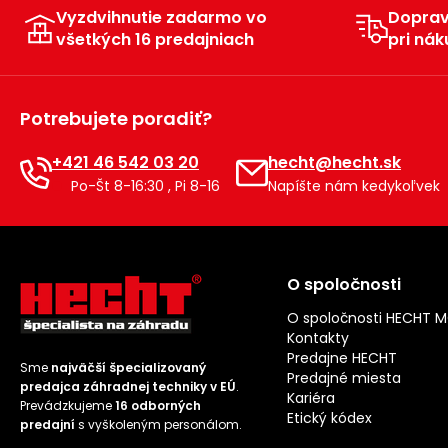
Vyzdvihnutie zadarmo vo
Dopra
všetkých 16 predajniach
pri nák
Potrebujete poradiť?
+421 46 542 03 20
hecht@hecht.sk
Po-Št 8-16:30 , Pi 8-16
Napíšte nám kedykoľvek
O spoločnosti
O spoločnosti HECHT 
Kontakty
Predajne HECHT
Sme
najväčší špecializovaný
Predajné miesta
predajca záhradnej techniky v EÚ
.
Kariéra
Prevádzkujeme
16 odborných
Etický kódex
predajní
s vyškoleným personálom.