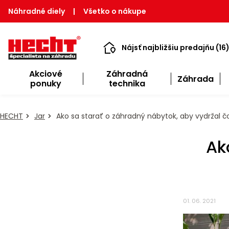
Náhradné diely
|
Všetko o nákupe
Nájsť najbližšiu predajňu (16
Akciové
Záhradná
Záhrada
ponuky
technika
HECHT
Jar
Ako sa starať o záhradný nábytok, aby vydržal čo
Ak
01. 06. 2021