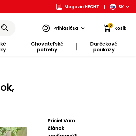
Magazín HECHT
|
SK
0
Prihlásiť sa
Košík
ské
Chovateľské
Darčekové
čky
potreby
poukazy
ok,
Prišiel Vám
článok
zaujímavý?