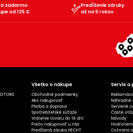
va zadarmo
Predĺženie záruky
upe od 125 €
až na 5 rokov
Všetko o nákupe
Servis a
MOTORS
Obchodné podmienky
Reklamáci
Ako nakupovať
Náhradné d
Platba a doprava
Servisné c
Spotrebiteľské súťaže
Časté otá
Vrátenie tovaru do 14 dní
Návody
Prečo nakupovať u nás
Hodnotenie
Predĺžená záruka HECHT
Ochrana o