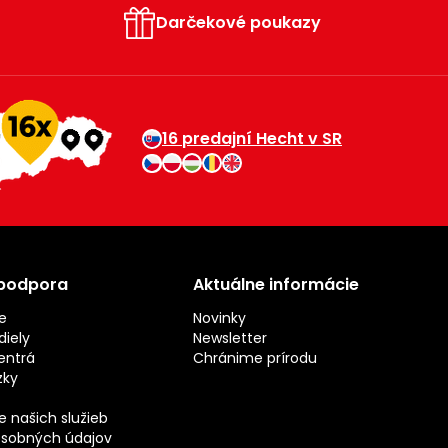
Darčekové poukazy
16 predajní Hecht v SR
 podpora
Aktuálne informácie
e
Novinky
iely
Newsletter
entrá
Chránime prírodu
zky
 našich služieb
sobných údajov