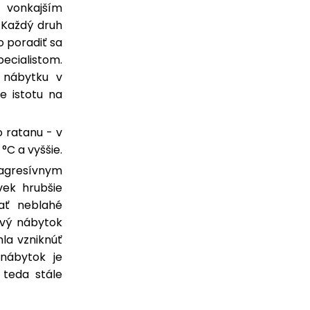
ý vonkajším
 Každý druh
 poradiť sa
ecialistom.
 nábytku v
e istotu na
 ratanu - v
°C a vyššie.
agresívnym
vek hrubšie
mať neblahé
ový nábytok
la vzniknúť
 nábytok je
 teda stále