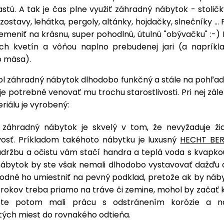
stú. A tak je čas plne využiť záhradný nábytok - stoličky
ostavy, lehátka, pergoly, altánky, hojdačky, slnečníky ... 
meniť na krásnu, super pohodlnú, útulnú "obývačku" :-) 
ých kvetín a vôňou naplno prebudenej jari (a napríkl
o mäsa).
ol záhradný nábytok dlhodobo funkčný a stále na pohľad 
 je potrebné venovať mu trochu starostlivosti. Pri nej zále
iálu je vyrobený:
záhradný nábytok je skvelý v tom, že nevyžaduje ži
ivosť. Príkladom takéhoto nábytku je luxusný
HECHT BE
údržbu a očistu vám stačí handra a teplá voda s kvapko
ábytok by ste však nemali dlhodobo vystavovať dažďu a 
vhodné ho umiestniť na pevný podklad, pretože ak by náb
 rokov treba priamo na tráve či zemine, mohol by začať 
te potom mali prácu s odstránením korózie a n
tých miest do rovnakého odtieňa.