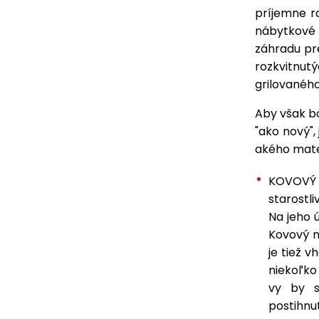
príjemne ra
nábytkové z
záhradu pre
rozkvitnut
grilovanéh
Aby však b
"ako nový",
akého mater
KOVOVÝ 
starostl
Na jeho 
Kovový n
je tiež 
niekoľko
vy by s
postihnu