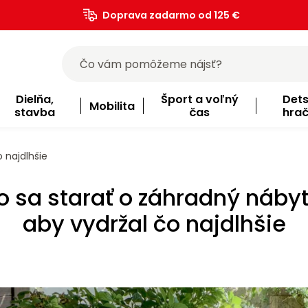
Doprava zadarmo od 125 €
)
Dielňa,
Šport a voľný
Det
Mobilita
stavba
čas
hra
 najdlhšie
o sa starať o záhradný nábyt
aby vydržal čo najdlhšie