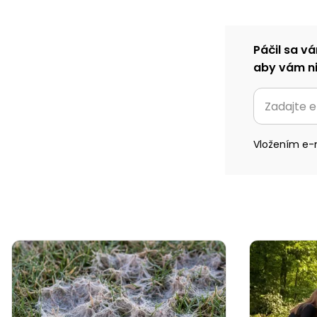
Páčil sa vá
aby vám ni
Vložením e-m