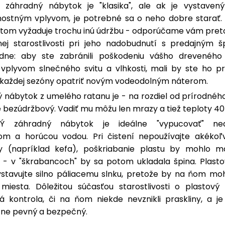
 záhradný nábytok je "klasika", ale ak je vystaven
ostným vplyvom, je potrebné sa o neho dobre starať.
itom vyžaduje trochu inú údržbu - odporúčame vám preto
ej starostlivosti pri jeho nadobudnutí s predajným šp
dne: aby ste zabránili poškodeniu vášho dreveného
i vplyvom slnečného svitu a vlhkosti, mali by ste ho pr
 každej sezóny opatriť novým vodeodolným náterom.
 nábytok z umelého ratanu je - na rozdiel od prírodného
 bezúdržbový. Vadiť mu môžu len mrazy a tiež teploty 40 
Ý záhradný nábytok je ideálne "vypucovať" ne
m a horúcou vodou. Pri čistení nepoužívajte akékoľ
ly (napríklad kefa), poškriabanie plastu by mohlo 
 - v "škrabancoch" by sa potom ukladala špina. Plast
ystavujte silno páliacemu slnku, pretože by na ňom moh
 miesta. Dôležitou súčasťou starostlivosti o plastový
á kontrola, či na ňom niekde nevznikli praskliny, a je
ne pevný a bezpečný.