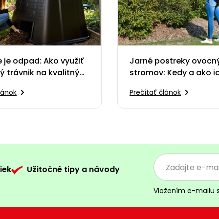
e je odpad: Ako využiť
Jarné postreky ovocn
 trávnik na kvalitný
stromov: Kedy a ako i
t
správne aplikovať?
lánok
Prečítať článok
iek
Užitočné tipy a návody
Vložením e-mailu 