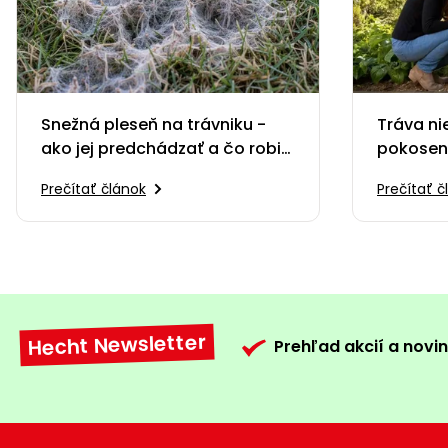
Snežná pleseň na trávniku -
Tráva ni
ako jej predchádzať a čo robiť,
pokosený
keď sa objaví
kompos
Prečítať článok
Prečítať č
Hecht Newsletter
Prehľad akcií a novin