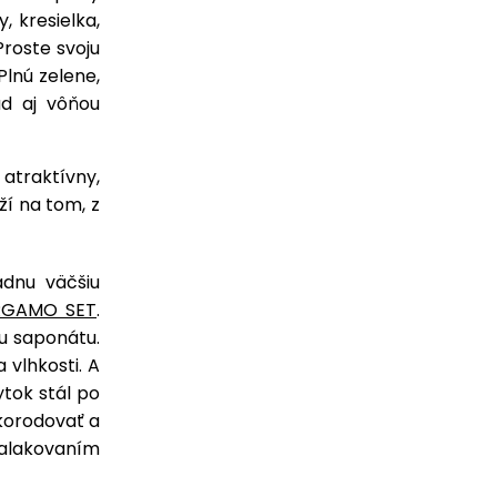
, kresielka,
Proste svoju
Plnú zelene,
ad aj vôňou
atraktívny,
ží na tom, z
adnu väčšiu
RGAMO SET
.
u saponátu.
vlhkosti. A
ytok stál po
korodovať a
alakovaním