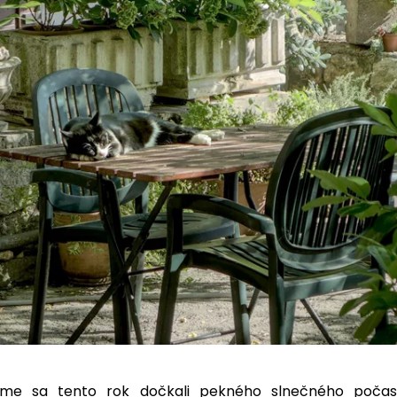
me sa tento rok dočkali pekného slnečného počasi