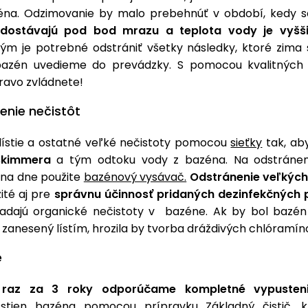
éna. Odzimovanie by malo prebehnúť v období, kedy 
edostávajú pod bod mrazu a teplota vody je vyšš
ým je potrebné odstrániť všetky následky, ktoré zima 
bazén uvedieme do prevádzky. S pomocou kvalitných 
ravo zvládnete!
enie nečistôt
lístie a ostatné veľké nečistoty pomocou
sieťky
tak, ab
skimmera
a tým odtoku vody z bazéna. Na odstráneni
na dne použite
bazénový vysávač.
Odstránenie veľkých
ité aj pre
správnu účinnosť pridaných dezinfekčných 
ladajú organické nečistoty v bazéne. Ak by bol bazén 
 zanesený lístím, hrozila by tvorba dráždivých chlóramín
e
e
raz za 3 roky odporúčame kompletné vypusten
e stien bazéna pomocou prípravku
Základný čistič
, 