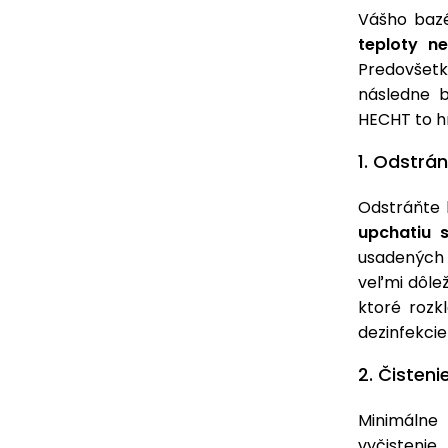
Vášho baz
teploty n
Predovšetk
následne 
HECHT to h
1. Odstrán
Odstráňte 
upchatiu 
usadených 
veľmi dôlež
ktoré rozk
dezinfekcie
2. Čisteni
Minimáln
vyčisteni