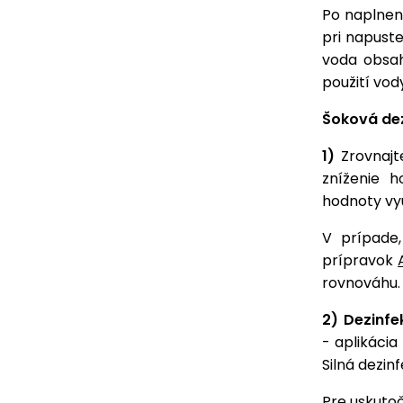
Po naplnen
pri napuste
voda obsah
použití vo
Šoková dez
1)
Zrovnaj
zníženie 
hodnoty vyu
V prípade
prípravok
rovnováhu
2)
Dezinfe
- aplikácia
Silná dezin
Pre uskuto