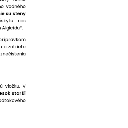
ého vodného
nie sú steny
skytu rias
m
Algicídu
*.
prípravkom
 a zotriete
znečistenia
ú vložku. V
esok starší
e odtokového