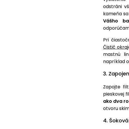
odstráni v
kameňa sa t
Vášho ba
odporúčame
Pri čiast
Čistič okra
mastnú lin
napríklad o
3. Zapojen
Zapojte fi
pieskovej 
ako dva ro
otvoru ski
4. Šoková