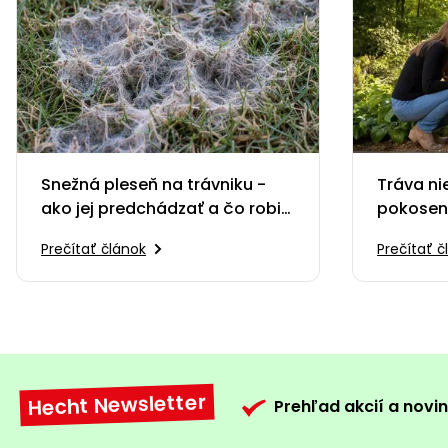
Snežná pleseň na trávniku -
Tráva ni
ako jej predchádzať a čo robiť,
pokosený
keď sa objaví
kompos
Prečítať článok
Prečítať č
Hecht Newsletter
Prehľad akcií a novin