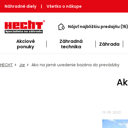
Náhradné diely
|
Všetko o nákupe
Nájsť najbližšiu predajňu (16
Akciové
Záhradná
Záhrada
ponuky
technika
HECHT
Jar
Ako na jarné uvedenie bazéna do prevádzky
Ak
13. 05. 2022