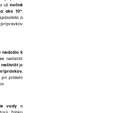
sa už
nočné
ia ako 10°
.
spôsobila a
prípravkov
y
nedošlo k
e nečistôt
 nečistôt
je
prípravkov
,
pri pridaní
ov.
ie vody
a
ktorý ľahko