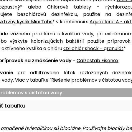
ozpustný
* alebo
Chlórové tablety - rýchlorozp
ňujete bezchlórovú dezinfekciu, použite na dezinf
Aktívny kyslík Mini Tabs
* v kombinácii s
Aquablanc A - akt
pade vážneho problému s kvalitou vody, pri extrémnom
ebo výskyte kolonizujúcich baktérií použite prípravok 
 aktívneho kyslíka a chlóru
Oxi chlór shock - granulát
*
prípravok na zmäkčenie vody
-
Calzestab Eisenex
vanie
pre odfiltrovanie látok rozložených dezinfe
 vody. Viac v tabuľke "Riešenie problémov s čistotou vody"
problémov s čistotou vody
iť tabuľku
y označené hviezdičkou sú biocídne. Používajte biocídy 