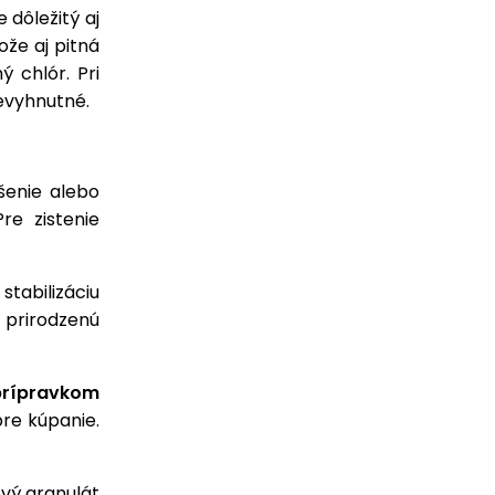
e dôležitý aj
ože aj pitná
 chlór. Pri
nevyhnutné.
šenie alebo
Pre zistenie
stabilizáciu
j prirodzenú
prípravkom
pre kúpanie.
vý granulát