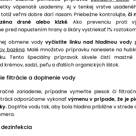
šetky vápenaté usadeniny. Aj v tenkej vrstve usaden
otiž veľmi dobre darí riasam. Priebežne kontrolujte,
či 
zéna drsné alebo klzké
. Ako prevenciu proti vý
 pred napustením hrany a škáry vystriekať 1% roztoko
očnej obmene vody
vyčistite linku nad hladinou vod
y 
jov bazéna
. Malé množstvo prípravku nanesiete na hubku
ku. Tento špeciálny prípravok skvele čistí mastné 
d krémov, sadzí, peľu a ďalších organických látok.
ie filtrácie a doplnenie vody
ltračné zariadenie, prípadne vymeňte piesok či filtračn
filtrácii odporúčame vykonať
výmenu v prípade, že je pi
ky.
Doplňte vodu tak, aby bola hladina približne v stred
mmera.
 dezinfekcia