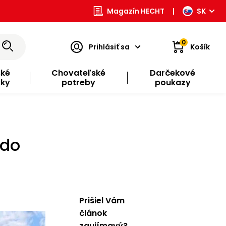
Magazín HECHT
|
SK
0
Prihlásiť sa
Košík
ské
Chovateľské
Darčekové
čky
potreby
poukazy
 do
Prišiel Vám
článok
zaujímavý?