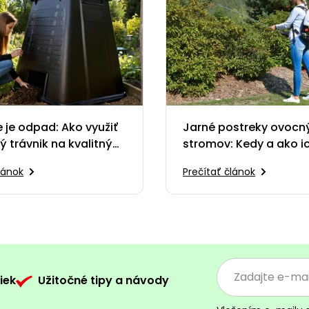
e je odpad: Ako využiť
Jarné postreky ovocn
 trávnik na kvalitný
stromov: Kedy a ako i
t
správne aplikovať?
lánok
Prečítať článok
iek
Užitočné tipy a návody