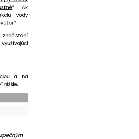
ustné
*. Ak
ekciu vody
ivátor
*
 znečistení
využívajúci
kciou a na
 nižšie.
bezpečným