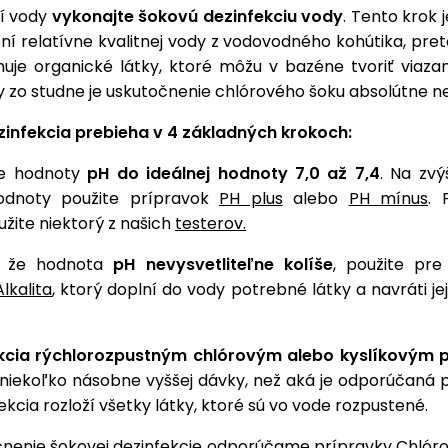
í vody
vykonajte šokovú dezinfekciu vody
. Tento krok j
ní relatívne kvalitnej vody z vodovodného kohútika, pret
uje organické látky, ktoré môžu v bazéne tvoriť viazaný
dy zo studne je uskutočnenie chlórového šoku absolútne 
infekcia prebieha v 4 základných krokoch:
te hodnoty
pH do ideálnej hodnoty 7,0 až 7,4
. Na zvý
hodnoty použite prípravok
PH plus
alebo
PH mínus
. 
žite niektorý z našich
testerov.
, že hodnota
pH nevysvetliteľne kolíše
, použite pre 
Alkalita
, ktorý doplní do vody potrebné látky a navráti je
.
kcia rýchlorozpustným chlórovým alebo kyslíkovým 
 niekoľko násobne vyššej dávky, než aká je odporúčaná 
fekcia rozloží všetky látky, ktoré sú vo vode rozpustené.
čnenie šokovej dezinfekcie odporúčame prípravky
Chlóro