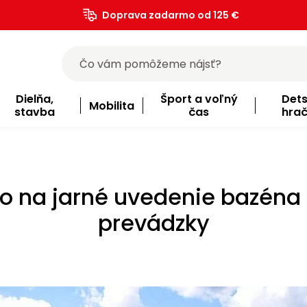
Doprava zadarmo od 125 €
)
Dielňa,
Šport a voľný
Det
Mobilita
stavba
čas
hra
o na jarné uvedenie bazéna
prevádzky