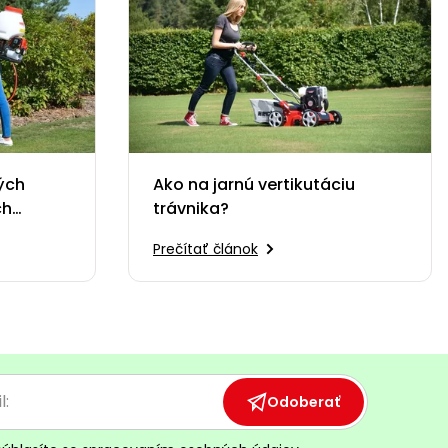
ých
Ako na jarnú vertikutáciu
ch
trávnika?
Prečítať článok
Odoberať