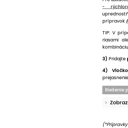
- rýchlor
uprednost
prípravok
TIP: V prí
riasami al
kombináciu
3)
Pridajte
4)
Vločko
prejasnenie
Riešenie 
Zobraz
(*Prípravk