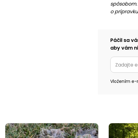
spôsobom. P
o prípravku
Páčil sa vá
aby vám ni
Vložením e-m