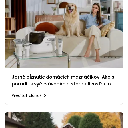
Jarné pĺznutie domácich maznáčikov: Ako si
poradiť s vyčesávaním a starostlivosťou o
srsť?
Prečítať článok