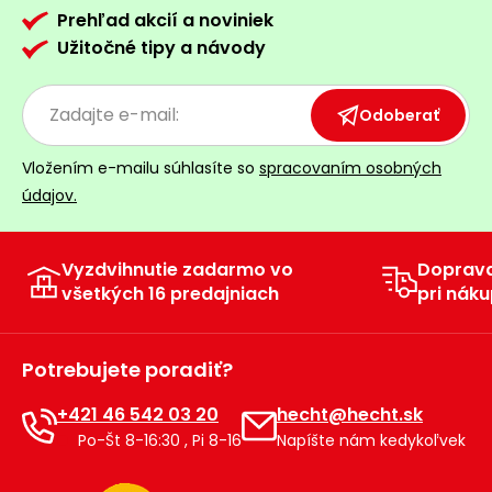
Prehľad akcií a noviniek
Užitočné tipy a návody
Odoberať
Vložením e-mailu súhlasíte so
spracovaním osobných
údajov.
Vyzdvihnutie zadarmo vo
Doprav
všetkých 16 predajniach
pri náku
Potrebujete poradiť?
+421 46 542 03 20
hecht@hecht.sk
Po-Št 8-16:30 , Pi 8-16
Napíšte nám kedykoľvek