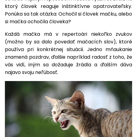
vozíky
ktorý človek reaguje inštinktívne opatrovateľsky.
Navijaky
Ponúka sa tak otázka: Ochočil si človek mačku, alebo
Čerpadlá
a
si mačka ochočila človeka?
Príslušenstvo
vodárne
Každá mačka má v repertoári niekoľko zvukov
Vysokotlakové
(možno by sa dalo povedať mačacích slov), ktoré
Bagre
umývačky
používa pri konkrétnej situácii. Jedno mňaukanie
znamená pozdrav, ďalšie napríklad radosť z toho, že
Zametacie
vás vidí, iným sa dožaduje žrádla a ďalším dáva
stroje
najavo svoju neľúbosť.
Snežné
frézy
Odhŕňače
a lopaty
na sneh
Postrekovače
a rosiče