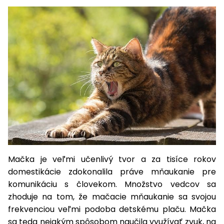
úložné
vozidlá
Ochrana
Štiepačky
stoly
obrubníky
Vidly
boxy
rastlín
Náhradné
dreva
Príslušenstvo
Seniorské
nože
Vibračné
Tieniace
vozíky
Záhradné
Drviče
dosky
textílie
koše
vetiev
Prilby
Odpudzovače
Transportéry
Krhly
a pasce
Špalíkovače
Rezačky
Doplnky
Fukáre a
na
vysávače
betón
na lístie
Meracie
Záhradné
prístroje
vozíky
Mačka je veľmi učenlivý tvor a za tisíce rokov
Nabíjačky
domestikácie zdokonalila práve mňaukanie pre
autobatérií
Fúriky
komunikáciu s človekom. Množstvo vedcov sa
zhoduje na tom, že mačacie mňaukanie sa svojou
Vykurovanie
Rozmetadlá
frekvenciou veľmi podoba detskému plaču. Mačka
a posypové
sa teda nejakým spôsobom naučila využívať zvuk, na