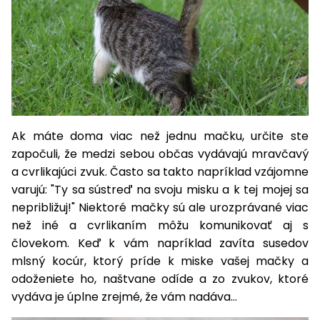
vozíky
Navijaky
Čerpadlá
a
Príslušenstvo
vodárne
Vysokotlakové
Bagre
umývačky
Ak máte doma viac než jednu mačku, určite ste
Zametacie
započuli, že medzi sebou občas vydávajú mravčavý
stroje
a cvrlikajúci zvuk. Často sa takto napríklad vzájomne
Snežné
varujú: "Ty sa sústreď na svoju misku a k tej mojej sa
frézy
nepribližuj!" Niektoré mačky sú ale urozprávané viac
než iné a cvrlikaním môžu komunikovať aj s
Odhŕňače
človekom. Keď k vám napríklad zavíta susedov
a lopaty
na sneh
mlsný kocúr, ktorý príde k miske vašej mačky a
odoženiete ho, naštvane odíde a zo zvukov, ktoré
Postrekovače
vydáva je úplne zrejmé, že vám nadáva...
a rosiče