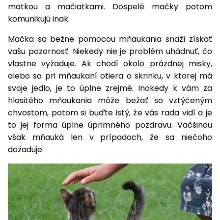
úložné
vozidlá
Ochrana
Štiepačky
matkou a mačiatkami. Dospelé mačky potom
stoly
obrubníky
Vidly
boxy
rastlín
Náhradné
dreva
komunikujú inak.
Príslušenstvo
Seniorské
nože
Vibračné
Tieniace
vozíky
Záhradné
Drviče
Mačka sa bežne pomocou mňaukania snaží získať
dosky
textílie
koše
vetiev
vašu pozornosť. Niekedy nie je problém uhádnuť, čo
Prilby
Odpudzovače
vlastne vyžaduje. Ak chodí okolo prázdnej misky,
Transportéry
Krhly
a pasce
Špalíkovače
alebo sa pri mňaukaní otiera o skrinku, v ktorej má
svoje jedlo, je to úplne zrejmé. Inokedy k vám za
Rezačky
Doplnky
Fukáre a
hlasitého mňaukania môže bežať so vztýčeným
na
vysávače
betón
chvostom, potom si buďte istý, že vás rada vidí a je
na lístie
to jej forma úplne úprimného pozdravu. Väčšinou
Meracie
však mňauká len v prípadoch, že sa niečoho
Záhradné
prístroje
dožaduje.
vozíky
Nabíjačky
autobatérií
Fúriky
Vykurovanie
Rozmetadlá
a posypové