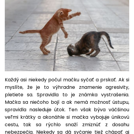
Príslušenstvo
Každý asi niekedy počul mačku syčať a prskať. Ak si
myslíte, že je to výhradne znamenie agresivity,
pletiete sa. Spravidla to je známka vystrašenia.
Mačka sa niečoho bojí a ak nemá možnosť ústupu,
spravidla nasleduje útok. Ten však býva väčšinou
veľmi krátky a akonáhle si mačka vybojuje únikovú
cestu, tak sa rýchlo snaží zmiznúť z dosahu
nebezpečia. Niekedy sa dá syčanie tiež chápať aj