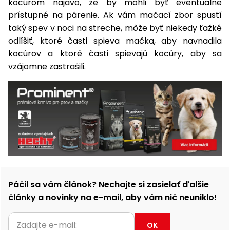
kocúrom najavo, že by mohli byť eventuálne
prístupné na párenie. Ak vám mačací zbor spustí
taký spev v noci na streche, môže byť niekedy ťažké
odlíšiť, ktoré časti spieva mačka, aby navnadila
kocúrov a ktoré časti spievajú kocúry, aby sa
vzájomne zastrašili.
Páčil sa vám článok? Nechajte si zasielať ďalšie
články a novinky na e-mail, aby vám nič neuniklo!
OK