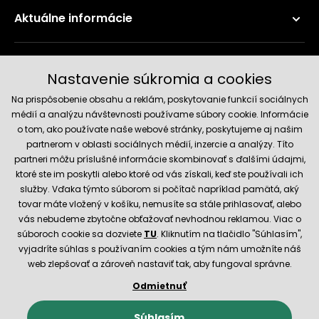
Aktuálne informácie
Doručenie a platobné metódy
Nastavenie súkromia a cookies
Na prispôsobenie obsahu a reklám, poskytovanie funkcií sociálnych
médií a analýzu návštevnosti používame súbory cookie. Informácie
o tom, ako používate naše webové stránky, poskytujeme aj našim
partnerom v oblasti sociálnych médií, inzercie a analýzy. Títo
partneri môžu príslušné informácie skombinovať s ďalšími údajmi,
ktoré ste im poskytli alebo ktoré od vás získali, keď ste používali ich
služby. Vďaka týmto súborom si počítač napríklad pamätá, aký
Spoľahlivý obchod
tovar máte vložený v košíku, nemusíte sa stále prihlasovať, alebo
vás nebudeme zbytočne obťažovať nevhodnou reklamou. Viac o
súboroch cookie sa dozviete
TU
. Kliknutím na tlačidlo "Súhlasím",
vyjadríte súhlas s používaním cookies a tým nám umožníte náš
web zlepšovať a zároveň nastaviť tak, aby fungoval správne.
Odmietnuť
© 2026 Hecht.cz
Obchodné podmienky
Nastavenie cookies
Súhlasím