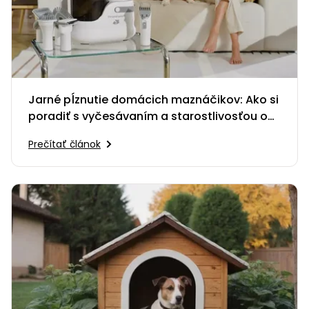
Jarné pĺznutie domácich maznáčikov: Ako si
poradiť s vyčesávaním a starostlivosťou o
srsť?
Prečítať článok