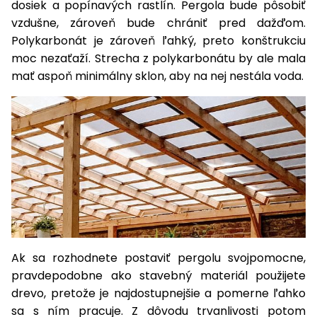
dosiek a popínavých rastlín. Pergola bude pôsobiť
vozíky
Navijaky
vzdušne, zároveň bude chrániť pred dažďom.
Čerpadlá
Polykarbonát je zároveň ľahký, preto konštrukciu
a
moc nezaťaží. Strecha z polykarbonátu by ale mala
Príslušenstvo
vodárne
mať aspoň minimálny sklon, aby na nej nestála voda.
Vysokotlakové
Bagre
umývačky
Zametacie
stroje
Snežné
frézy
Odhŕňače
a lopaty
Ak sa rozhodnete postaviť pergolu svojpomocne,
na sneh
pravdepodobne ako stavebný materiál použijete
Postrekovače
drevo, pretože je najdostupnejšie a pomerne ľahko
a rosiče
sa s ním pracuje. Z dôvodu trvanlivosti potom