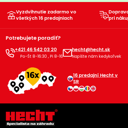
Vyzdvihnutie zadarmo vo
Doprav
všetkých 16 predajniach
pri náku
Potrebujete poradiť?
+421 46 542 03 20
hecht@hecht.sk
Po-Št 8-16:30 , Pi 8-16
Napíšte nám kedykoľvek
16 predajní Hecht v
SR