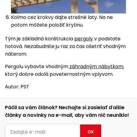
Kolmo cez krokvy dajte strešné laty. Na ne
potom môžete položiť krytinu.
Tým je základná konštrukcia
pergoly
v podstate
hotová. Nezabudnite ju raz za čas ošetriť vhodným
náterom.
Pergolu vybavte vhodným
záhradným nábytkom
,
ktorý dobre odolá poveternostným vplyvom.
Autor: PST
Páčil sa vám článok? Nechajte si zasielať ďalšie
články a novinky na e-mail, aby vám nič neuniklo!
OK