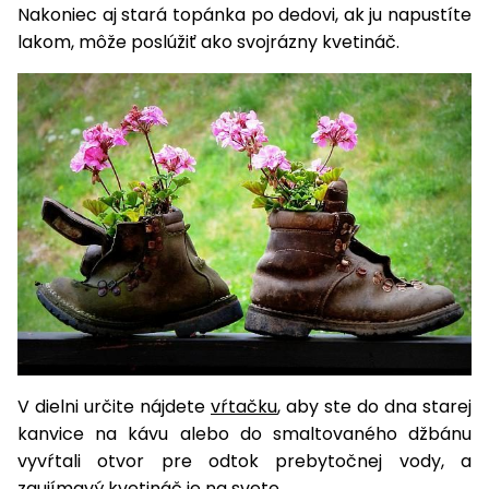
úložné
vozidlá
Ochrana
Štiepačky
Nakoniec aj stará topánka po dedovi, ak ju napustíte
stoly
obrubníky
Vidly
boxy
rastlín
Náhradné
dreva
lakom, môže poslúžiť ako svojrázny kvetináč.
Príslušenstvo
Seniorské
nože
Vibračné
Tieniace
vozíky
Záhradné
Drviče
dosky
textílie
koše
vetiev
Prilby
Odpudzovače
Transportéry
Krhly
a pasce
Špalíkovače
Rezačky
Doplnky
Fukáre a
na
vysávače
betón
na lístie
Meracie
Záhradné
prístroje
vozíky
Nabíjačky
autobatérií
Fúriky
V dielni určite nájdete
vŕtačku
, aby ste do dna starej
kanvice na kávu alebo do smaltovaného džbánu
Vykurovanie
Rozmetadlá
vyvŕtali otvor pre odtok prebytočnej vody, a
a posypové
zaujímavý kvetináč je na svete.