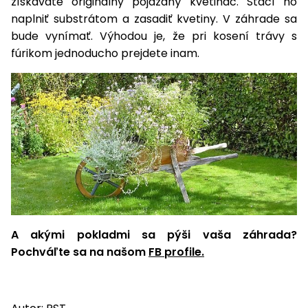
získavate originálny pojazdný kvetináč. Stačí ho
naplniť substrátom a zasadiť kvetiny. V záhrade sa
bude vynímať. Výhodou je, že pri kosení trávy s
fúrikom jednoducho prejdete inam.
A akými pokladmi sa pýši vaša záhrada?
Pochváľte sa na našom
FB profile.