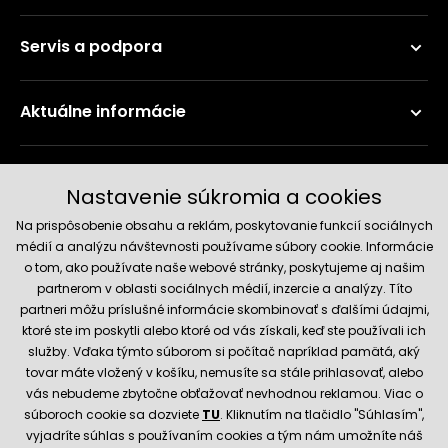
Servis a podpora
Aktuálne informácie
Doručenie a platobné metódy
Nastavenie súkromia a cookies
Na prispôsobenie obsahu a reklám, poskytovanie funkcií sociálnych
médií a analýzu návštevnosti používame súbory cookie. Informácie
o tom, ako používate naše webové stránky, poskytujeme aj našim
partnerom v oblasti sociálnych médií, inzercie a analýzy. Títo
partneri môžu príslušné informácie skombinovať s ďalšími údajmi,
ktoré ste im poskytli alebo ktoré od vás získali, keď ste používali ich
služby. Vďaka týmto súborom si počítač napríklad pamätá, aký
Spoľahlivý obchod
tovar máte vložený v košíku, nemusíte sa stále prihlasovať, alebo
vás nebudeme zbytočne obťažovať nevhodnou reklamou. Viac o
súboroch cookie sa dozviete
TU
. Kliknutím na tlačidlo "Súhlasím",
vyjadríte súhlas s používaním cookies a tým nám umožníte náš