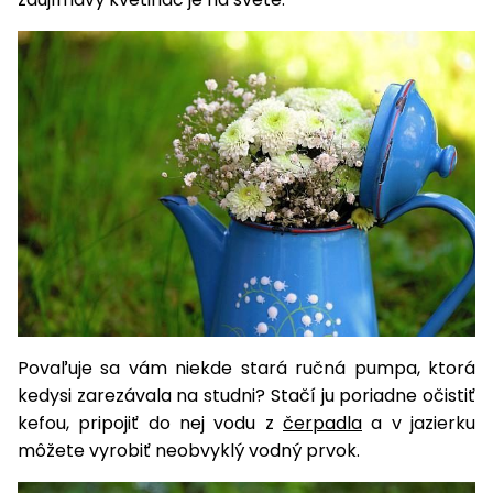
vozíky
Navijaky
Čerpadlá
a
Príslušenstvo
vodárne
Vysokotlakové
Bagre
umývačky
Zametacie
stroje
Snežné
frézy
Odhŕňače
Povaľuje sa vám niekde stará ručná pumpa, ktorá
a lopaty
kedysi zarezávala na studni? Stačí ju poriadne očistiť
na sneh
kefou, pripojiť do nej vodu z
čerpadla
a v jazierku
Postrekovače
môžete vyrobiť neobvyklý vodný prvok.
a rosiče