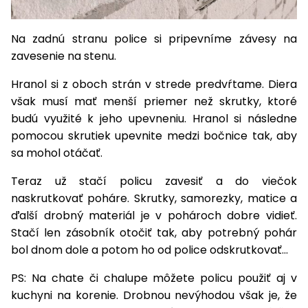
Na zadnú stranu police si pripevníme závesy na
zavesenie na stenu.
Hranol si z oboch strán v strede predvŕtame. Diera
však musí mať menší priemer než skrutky, ktoré
budú využité k jeho upevneniu. Hranol si následne
pomocou skrutiek upevnite medzi bočnice tak, aby
sa mohol otáčať.
Teraz už stačí policu zavesiť a do viečok
naskrutkovať poháre. Skrutky, samorezky, matice a
ďalší drobný materiál je v pohároch dobre vidieť.
Stačí len zásobník otočiť tak, aby potrebný pohár
bol dnom dole a potom ho od police odskrutkovať...
PS: Na chate či chalupe môžete policu použiť aj v
kuchyni na korenie. Drobnou nevýhodou však je, že