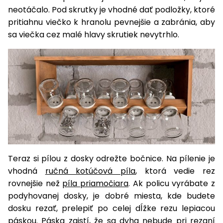
vozíky
neotáčalo. Pod skrutky je vhodné dať podložky, ktoré
Navijaky
pritiahnu viečko k hranolu pevnejšie a zabránia, aby
Čerpadlá
a
sa viečka cez malé hlavy skrutiek nevytrhlo.
Príslušenstvo
vodárne
Vysokotlakové
Bagre
umývačky
Zametacie
stroje
Snežné
frézy
Teraz si pílou z dosky odrežte bočnice. Na pílenie je
Odhŕňače
a lopaty
vhodná
ručná kotúčová píla
, ktorá vedie rez
na sneh
rovnejšie než
píla priamočiara
. Ak policu vyrábate z
podyhovanej dosky, je dobré miesta, kde budete
Postrekovače
dosku rezať, prelepiť po celej dĺžke rezu lepiacou
a rosiče
páskou. Páska zaistí, že sa dyha nebude pri rezaní