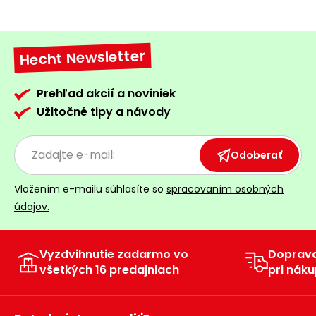
Hecht Newsletter
Prehľad akcií a noviniek
Užitočné tipy a návody
Odoberať
Vložením e-mailu súhlasíte so
spracovaním osobných
údajov.
Vyzdvihnutie zadarmo vo
Doprav
všetkých 16 predajniach
pri náku