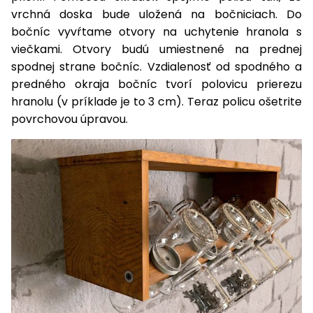
vrchná doska bude uložená na bočniciach. Do
bočníc vyvŕtame otvory na uchytenie hranola s
viečkami. Otvory budú umiestnené na prednej
spodnej strane bočníc. Vzdialenosť od spodného a
predného okraja bočníc tvorí polovicu prierezu
hranolu (v príklade je to 3 cm). Teraz policu ošetrite
povrchovou úpravou.