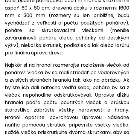
Ďalej budete potrebovať cca 1 m hranolu s rozmermi
úložné
vozidlá
Ochrana
Štiepačky
stoly
obrubníky
Vidly
boxy
aspoň 60 x 60 cm, drevenú dosku s rozmermi 1600
rastlín
Náhradné
dreva
Príslušenstvo
Seniorské
mm x 300 mm (rozmery sú len približné, budú
nože
Vibračné
Tieniace
vozíky
Záhradné
Drviče
vychádzať z veľkosti a počtu použitých pohárov),
dosky
textílie
koše
vetiev
poháre so skrutkovacími viečkami (menšie
Prilby
Odpudzovače
zaváraninové poháre alebo poháriky od detských
Transportéry
Krhly
a pasce
Špalíkovače
výživ), niekoľko skrutiek, podložiek a lak alebo lazúru
pre finálnu úpravu dreva.
Rezačky
Doplnky
Fukáre a
na
Najskôr si na hranol rozmerajte rozloženie viečok od
vysávače
betón
pohárov. Viečka by sa mali striedať po vodorovných
na lístie
a zvislých stranách hranolu tak, ako na obrázku. Ak
Meracie
Záhradné
prístroje
by ste ich dali natesno vedľa seba, poháre by sa z
vozíky
viečok nepohodlne odskrutkovávali. Upravte dĺžku
Nabíjačky
hranola podľa počtu použitých viečok a brúskou
autobatérií
Fúriky
starostlivo zabrúste všetky nerovnosti a hrany.
Hranol opatrite povrchovou úpravou. Následne
Vykurovanie
Rozmetadlá
naňho pomocou skrutiek pripevnite všetky viečka.
a posypové
Každé viečko priskrutkujte dvoma skrutkami, aby sa