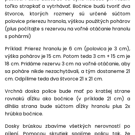
toľko strapkať a vytrhávať. Bočnice budú tvoriť dva
Príslušenstvo
štvorce, ktorých rozmery sú určené súčtom
polovice prierezu hranola, výškou použitých pohárov
(plus počítajte s rezervou na voľné otáčanie hranolu
s pohármi)
Príklad: Prierez hranolu je 6 cm (polovica je 3 cm),
výška pohárov je 15 cm. Potom teda 3 cm + 15 cm je
18 cm. Pridáme rezervu 3 cm na voľné otáčanie, aby
sa poháre nikde nezachytávali, a tým dostaneme 21
cm. Odpílime teda dva štvorce 21 x 21 cm.
Vrchná doska police bude mať po kratšej strane
rovnakú dĺžku ako bočnice (v príklade 21 cm) a
dlhšia strana bude súčtom dĺžky hranolu plus 2x
hrúbka bočnice.
Dosky brúskou zbavíme všetkých nerovností po
pílení. Pomocou skrutiek spojíme policu tak, že