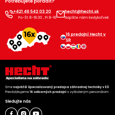
Potrebujete poradiť?
+421 46 542 03 20
hecht@hecht.sk
Po-Št 8-16:30 , Pi 8-16
Napíšte nám kedykoľvek
16 predajní Hecht v
SR
Sme
najväčší špecializovaný predajca záhradnej techniky v EÚ
.
Prevádzkujeme
16 odborných predajní
s vyškoleným personálom.
Sledujte nás