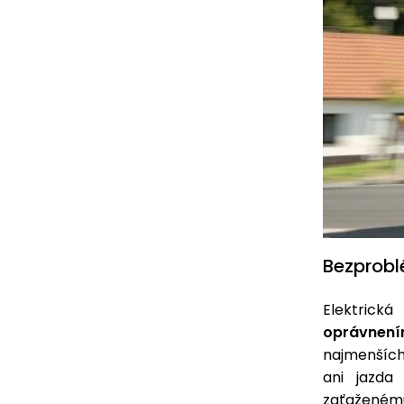
Bezprobl
Elektrick
oprávnen
najmenších
ani jazda
zaťaženému