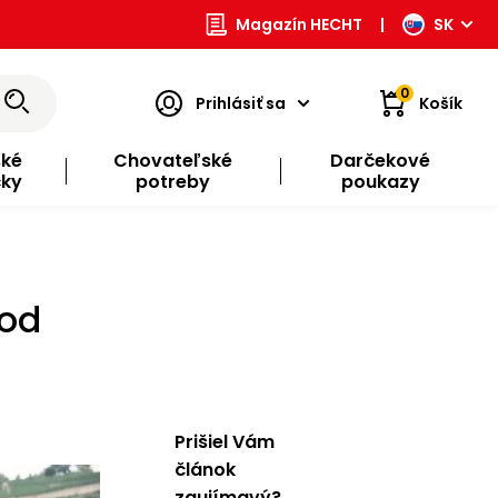
Magazín HECHT
|
SK
0
Prihlásiť sa
Košík
ské
Chovateľské
Darčekové
čky
potreby
poukazy
pod
Prišiel Vám
článok
zaujímavý?