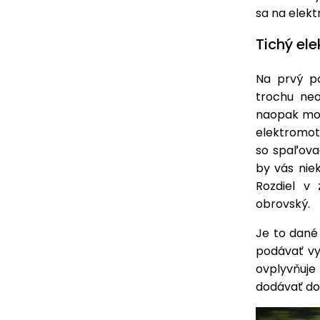
sa na elekt
Tichý el
Na prvý p
trochu neo
naopak mo
elektromo
so spaľova
by vás nie
Rozdiel v
obrovský.
Je to dané
podávať vy
ovplyvňuj
dodávať do