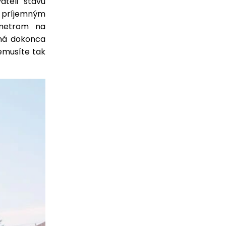
teli stavu
 príjemným
etrom na
 má dokonca
nemusíte tak