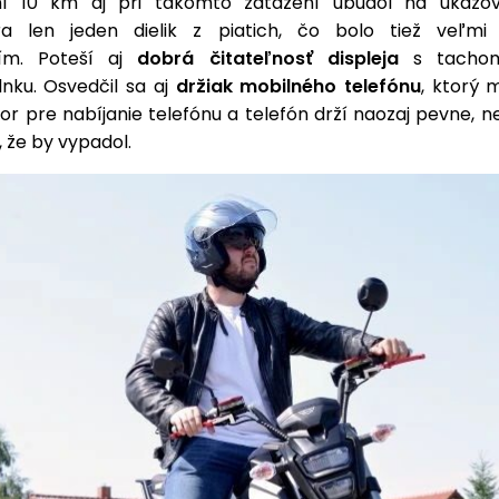
ní 10 km aj pri takomto zaťažení ubudol na ukazova
ra len jeden dielik z piatich, čo bolo tiež veľmi
ím. Poteší aj
dobrá čitateľnosť displeja
s tachom
nku. Osvedčil sa aj
držiak mobilného telefónu
, ktorý
r pre nabíjanie telefónu a telefón drží naozaj pevne, 
 že by vypadol.