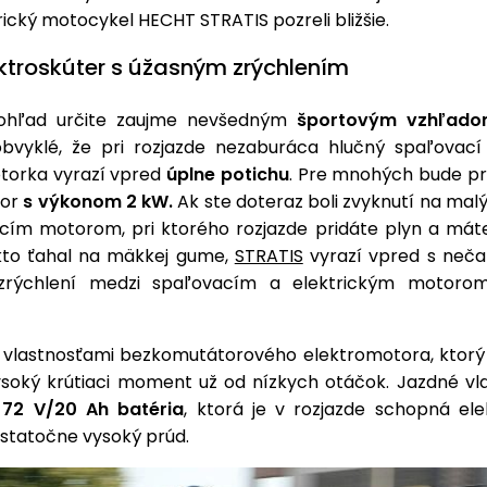
rický motocykel HECHT STRATIS pozreli bližšie.
ektroskúter s úžasným zrýchlením
ohľad určite zaujme nevšedným
športovým vzhľado
bvyklé, že pri rozjazde nezaburáca hlučný spaľovací
torka vyrazí vpred
úplne potichu
. Pre mnohých bude p
tor
s výkonom 2 kW.
Ak ste doteraz boli zvyknutí na mal
cím motorom, pri ktorého rozjazde pridáte plyn a máte
kto ťahal na mäkkej gume,
STRATIS
vyrazí vpred s nečak
 zrýchlení medzi spaľovacím a elektrickým motorom
 vlastnosťami bezkomutátorového elektromotora, ktorý
soký krútiaci moment už od nízkych otáčok. Jazdné vlas
e
72 V/20 Ah batéria
, ktorá je v rozjazde schopná el
statočne vysoký prúd.