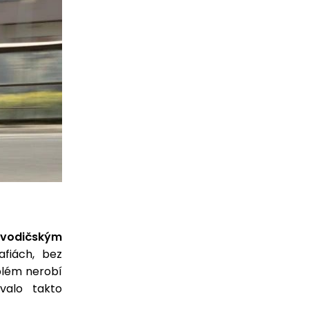
vodičským
afiách, bez
blém nerobí
valo takto