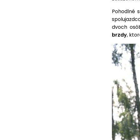
Pohodlné s
spolujazdco
dvoch osôb
brzdy
, kto