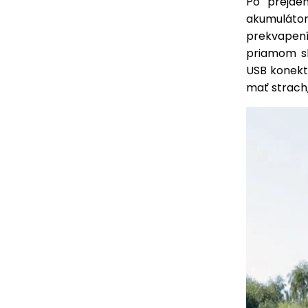
Po prejde
akumuláto
prekvapen
priamom sl
USB konekto
mať strach,