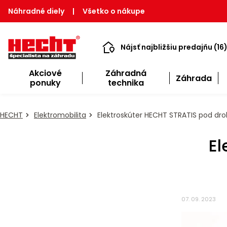
Náhradné diely
|
Všetko o nákupe
Nájsť najbližšiu predajňu (16
Akciové
Záhradná
Záhrada
ponuky
technika
HECHT
Elektromobilita
Elektroskúter HECHT STRATIS pod d
El
07. 09. 2023