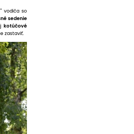
" vodiča so
čné sedenie
aj
kotúčové
e zastaviť.