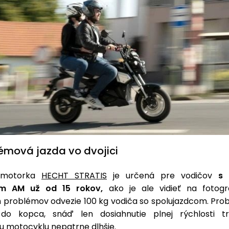
émová jazda vo dvojici
á motorka
HECHT STRATIS
je určená pre vodičov
s 
ím AM už od 15 rokov,
ako je ale vidieť na fotogr
 problémov odvezie 100 kg vodiča so spolujazdcom. Pro
 do kopca, snáď len dosiahnutie plnej rýchlosti tr
 motocyklu nepatrne dlhšie.