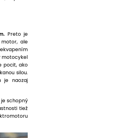
m.
Preto je
 motor, ale
rekvapením
ý motocykel
 pocit, ako
anou silou.
 je naozaj
 je schopný
tnosti tiež
ektromotoru