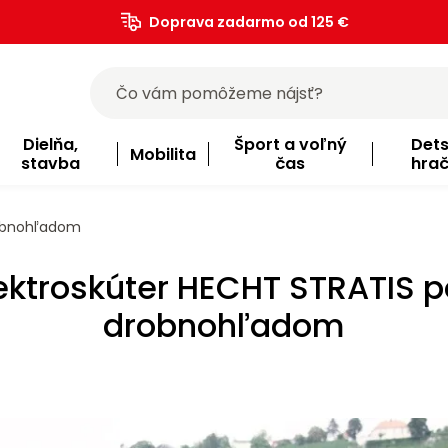
Doprava zadarmo od 125 €
)
Dielňa,
Šport a voľný
Det
Mobilita
stavba
čas
hra
robnohľadom
ektroskúter HECHT STRATIS 
drobnohľadom