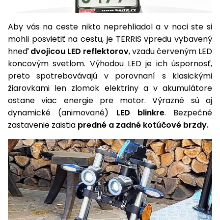
Aby vás na ceste nikto neprehliadol a v noci ste si
mohli posvietiť na cestu, je TERRIS vpredu vybavený
hneď
dvojicou LED reflektorov
, vzadu červeným LED
koncovým svetlom. Výhodou LED je ich úspornosť,
preto spotrebovávajú v porovnaní s klasickými
žiarovkami len zlomok elektriny a v akumulátore
ostane viac energie pre motor. Výrazné sú aj
dynamické (animované)
LED blinkre
. Bezpečné
zastavenie zaistia
predné a zadné kotúčové brzdy.