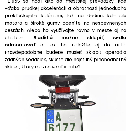
TERRIS sa hodí ako do mestskej prevádzky, kde
vďaka prudkej akcelerácii a obratnosti jednoducho
Príslušenstvo
prekľučkujete kolónami, tak na dedinu, kde silu
motora a široké gumy oceníte na nespevnených
cestách. Alebo ho využívajte rovno v meste aj na
chalupe.
Riadidlá možno sklopiť, sedlo
odmontovať
a tak ho naložíte aj do auta.
Pravdepodobne budete musieť sklopiť operadlá
zadných sedačiek, skúste ale nájsť iný plnohodnotný
skúter, ktorý možno voziť v aute?