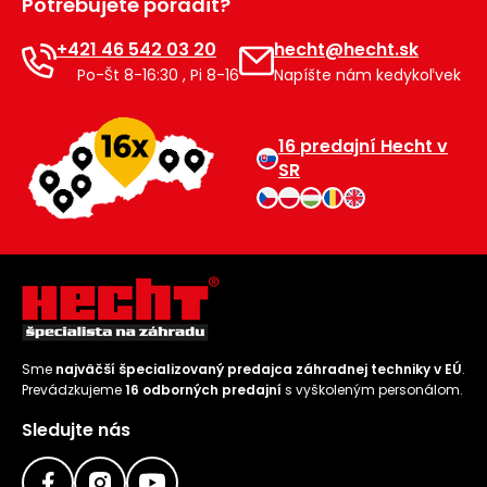
Potrebujete poradiť?
+421 46 542 03 20
hecht@hecht.sk
Po-Št 8-16:30 , Pi 8-16
Napíšte nám kedykoľvek
16 predajní Hecht v
SR
Sme
najväčší špecializovaný predajca záhradnej techniky v EÚ
.
Prevádzkujeme
16 odborných predajní
s vyškoleným personálom.
Sledujte nás