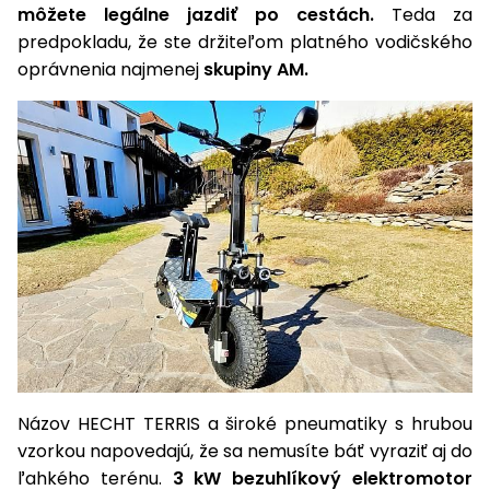
úložné
vozidlá
Ochrana
Štiepačky
môžete legálne jazdiť po cestách.
Teda za
stoly
obrubníky
Vidly
boxy
rastlín
Náhradné
dreva
predpokladu, že ste držiteľom platného vodičského
Príslušenstvo
Seniorské
nože
Vibračné
Tieniace
oprávnenia najmenej
skupiny AM.
vozíky
Záhradné
Drviče
dosky
textílie
koše
vetiev
Prilby
Odpudzovače
Transportéry
Krhly
a pasce
Špalíkovače
Rezačky
Doplnky
Fukáre a
na
vysávače
betón
na lístie
Meracie
Záhradné
prístroje
vozíky
Nabíjačky
autobatérií
Fúriky
Názov HECHT TERRIS a široké pneumatiky s hrubou
Vykurovanie
Rozmetadlá
vzorkou napovedajú, že sa nemusíte báť vyraziť aj do
a posypové
ľahkého terénu.
3 kW bezuhlíkový elektromotor