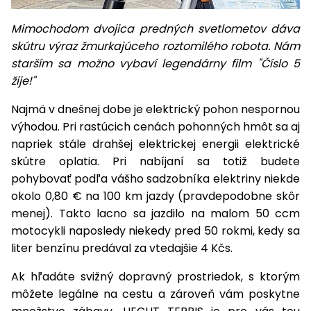
Mimochodom dvojica predných svetlometov dáva
skútru výraz žmurkajúceho roztomilého robota. Nám
starším sa možno vybaví legendárny film "Číslo 5
žije!"
Najmä v dnešnej dobe je elektrický pohon nespornou
výhodou. Pri rastúcich cenách pohonných hmôt sa aj
napriek stále drahšej elektrickej energii elektrické
skútre oplatia. Pri nabíjaní sa totiž budete
pohybovať podľa vášho sadzobníka elektriny niekde
okolo 0,80 € na 100 km jazdy (pravdepodobne skôr
menej). Takto lacno sa jazdilo na malom 50 ccm
motocykli naposledy niekedy pred 50 rokmi, kedy sa
liter benzínu predával za vtedajšie 4 Kčs.
Ak hľadáte svižný dopravný prostriedok, s ktorým
môžete legálne na cestu a zároveň vám poskytne