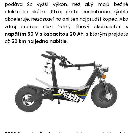
vozíky
podáva 2x vyšší výkon, než aký majú bežné
Navijaky
elektrické skútre. Stroj preto neskutočne rýchlo
Čerpadlá
akceleruje, nezastaví ho ani ten najprudší kopec. Ako
a
Príslušenstvo
zdroj energie slúži ľahký lítiový akumulátor
s
vodárne
napätím 60 V s kapacitou 20 Ah,
s ktorým prejdete
Vysokotlakové
až
50 km na jedno nabitie.
Bagre
umývačky
Zametacie
stroje
Snežné
frézy
Odhŕňače
a lopaty
na sneh
Postrekovače
a rosiče