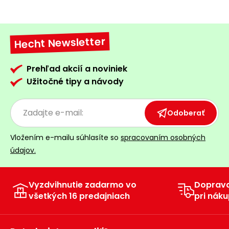
Hecht Newsletter
Prehľad akcií a noviniek
Užitočné tipy a návody
Odoberať
Vložením e-mailu súhlasíte so
spracovaním osobných
údajov.
Vyzdvihnutie zadarmo vo
Doprav
všetkých 16 predajniach
pri náku