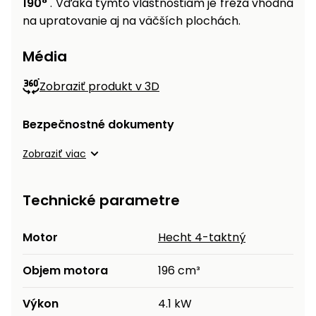
190°
. Vďaka týmto vlastnostiam je fréza vhodná
na upratovanie aj na väčších plochách.
Média
Zobraziť produkt v 3D
Bezpečnostné dokumenty
Zobraziť viac
Technické parametre
Motor
Hecht 4-taktný
Objem motora
196 cm³
Výkon
4.1 kW