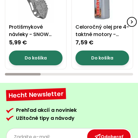
Protišmykové
Celoročný olej pre 4-
návleky - SNOW
taktné motory -
SHOES S
HECHT 5W-40
5,99 €
7,59 €
Do košíka
Do košíka
Hecht Newsletter
Prehľad akcií a noviniek
Užitočné tipy a návody
Odoberať