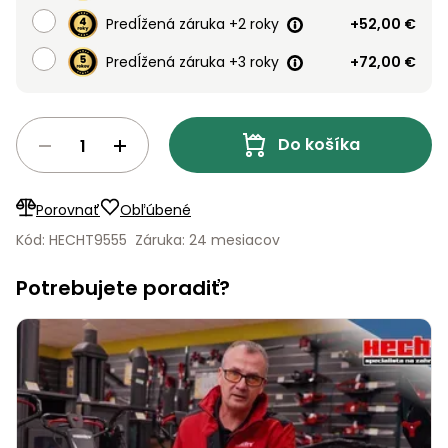
vozíky
Navijaky
Predĺžená záruka +2 roky
+52,00 €
Čerpadlá
Predĺžená záruka +3 roky
+72,00 €
a
Príslušenstvo
vodárne
Vysokotlakové
Do košíka
Bagre
umývačky
Zametacie
Porovnať
Obľúbené
stroje
Kód: HECHT9555
Záruka: 24 mesiacov
Snežné
frézy
Potrebujete poradiť?
Odhŕňače
a lopaty
na sneh
Postrekovače
a rosiče