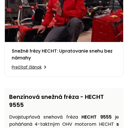
Príslušenstvo
Snežné frézy HECHT: Upratovanie snehu bez
námahy
Prečítať článok
Benzínová snežná fréza - HECHT
9555
Dvojstupňová snehová fréza
HECHT 9555
je
poháňaná 4-taktným OHV motorom HECHT
s