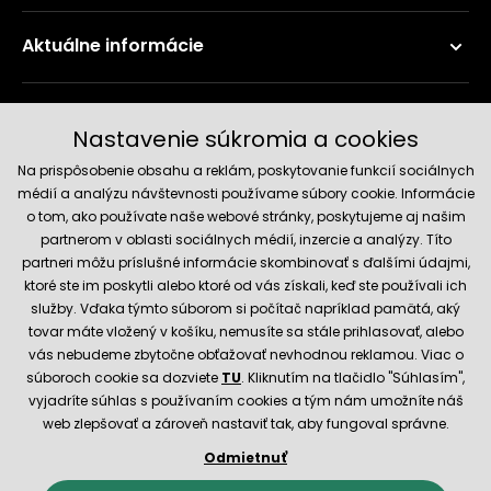
Aktuálne informácie
Doručenie a platobné metódy
Nastavenie súkromia a cookies
Na prispôsobenie obsahu a reklám, poskytovanie funkcií sociálnych
médií a analýzu návštevnosti používame súbory cookie. Informácie
o tom, ako používate naše webové stránky, poskytujeme aj našim
partnerom v oblasti sociálnych médií, inzercie a analýzy. Títo
partneri môžu príslušné informácie skombinovať s ďalšími údajmi,
ktoré ste im poskytli alebo ktoré od vás získali, keď ste používali ich
služby. Vďaka týmto súborom si počítač napríklad pamätá, aký
Spoľahlivý obchod
tovar máte vložený v košíku, nemusíte sa stále prihlasovať, alebo
vás nebudeme zbytočne obťažovať nevhodnou reklamou. Viac o
súboroch cookie sa dozviete
TU
. Kliknutím na tlačidlo "Súhlasím",
vyjadríte súhlas s používaním cookies a tým nám umožníte náš
web zlepšovať a zároveň nastaviť tak, aby fungoval správne.
Odmietnuť
© 2026 Hecht.cz
Obchodné podmienky
Nastavenie cookies