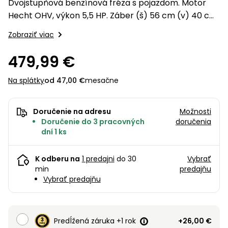
úložné
vozidlá
Dvojstupňová benzínová fréza s pojazdom. Motor
Ochrana
Štiepačky
stoly
obrubníky
Vidly
boxy
rastlín
Náhradné
Hecht OHV, výkon 5,5 HP. Záber (š) 56 cm (v) 40 cm.
dreva
Príslušenstvo
Seniorské
nože
Odhadzovacia vzdialenosť 11 m. 190° nastavenie
Vibračné
Tieniace
vozíky
Zobraziť viac
Záhradné
Drviče
dosky
komína. Hmotnosť 55 kg.
textílie
koše
vetiev
479,99 €
Prilby
Odpudzovače
Transportéry
Krhly
a pasce
Špalíkovače
Na splátky
od 47,00 €
mesačne
Rezačky
Doplnky
Fukáre a
na
Doručenie na adresu
Možnosti
vysávače
betón
Doručenie do 3 pracovných
doručenia
na lístie
dní 1 ks
Meracie
Záhradné
prístroje
vozíky
K odberu na
1 predajni
do 30
Vybrať
Nabíjačky
min
predajňu
Vybrať predajňu
autobatérií
Fúriky
Vykurovanie
Rozmetadlá
a posypové
Predĺžená záruka +1 rok
+26,00 €