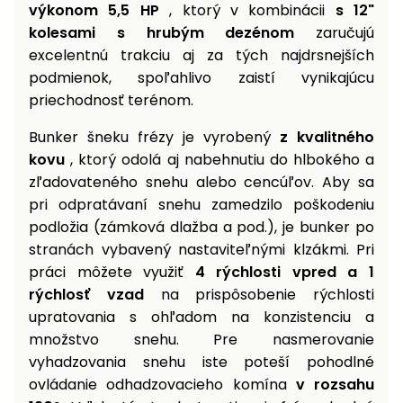
výkonom 5,5 HP
, ktorý v kombinácii
s 12"
kolesami s hrubým dezénom
zaručujú
excelentnú trakciu aj za tých najdrsnejších
podmienok, spoľahlivo zaistí vynikajúcu
priechodnosť terénom.
Bunker šneku frézy je vyrobený
z kvalitného
kovu
, ktorý odolá aj nabehnutiu do hlbokého a
zľadovateného snehu alebo cencúľov. Aby sa
pri odpratávaní snehu zamedzilo poškodeniu
podložia (zámková dlažba a pod.), je bunker po
stranách vybavený nastaviteľnými klzákmi. Pri
práci môžete využiť
4 rýchlosti vpred a 1
rýchlosť vzad
na prispôsobenie rýchlosti
upratovania s ohľadom na konzistenciu a
množstvo snehu. Pre nasmerovanie
vyhadzovania snehu iste poteší pohodlné
ovládanie odhadzovacieho komína
v rozsahu