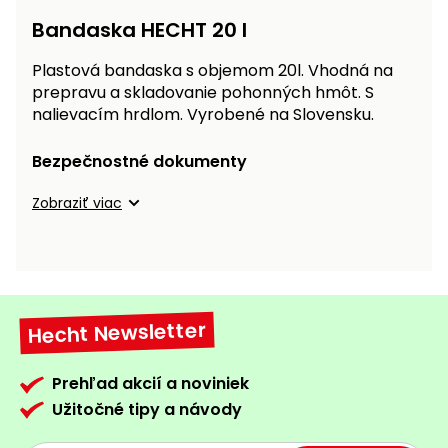
vozíky
Navijaky
Bandaska HECHT 20 l
Čerpadlá
a
Plastová bandaska s objemom 20l. Vhodná na
Príslušenstvo
vodárne
prepravu a skladovanie pohonných hmôt. S
nalievacím hrdlom. Vyrobené na Slovensku.
Vysokotlakové
Bagre
umývačky
Bezpečnostné dokumenty
Zametacie
Zobraziť viac
stroje
Snežné
frézy
Odhŕňače
Hecht Newsletter
a lopaty
na sneh
Prehľad akcií a noviniek
Postrekovače
Užitočné tipy a návody
a rosiče