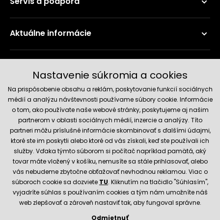
Servis a podpora
Aktuálne informácie
Doručenie a platobné metódy
Nastavenie súkromia a cookies
Na prispôsobenie obsahu a reklám, poskytovanie funkcií sociálnych
médií a analýzu návštevnosti používame súbory cookie. Informácie
o tom, ako používate naše webové stránky, poskytujeme aj našim
partnerom v oblasti sociálnych médií, inzercie a analýzy. Títo
partneri môžu príslušné informácie skombinovať s ďalšími údajmi,
ktoré ste im poskytli alebo ktoré od vás získali, keď ste používali ich
služby. Vďaka týmto súborom si počítač napríklad pamätá, aký
Spoľahlivý obchod
tovar máte vložený v košíku, nemusíte sa stále prihlasovať, alebo
vás nebudeme zbytočne obťažovať nevhodnou reklamou. Viac o
súboroch cookie sa dozviete
TU
. Kliknutím na tlačidlo "Súhlasím",
vyjadríte súhlas s používaním cookies a tým nám umožníte náš
web zlepšovať a zároveň nastaviť tak, aby fungoval správne.
Odmietnuť