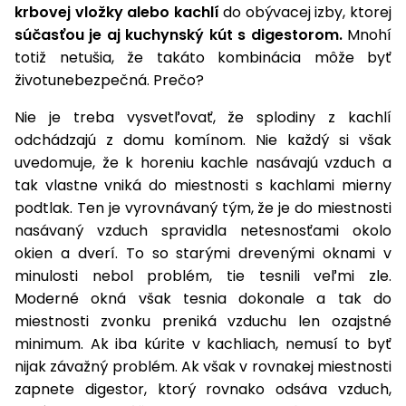
úložné
vozidlá
Ochrana
Štiepačky
krbovej vložky alebo kachlí
do obývacej izby, ktorej
stoly
obrubníky
Vidly
boxy
rastlín
Náhradné
dreva
súčasťou je aj kuchynský kút s digestorom.
Mnohí
Príslušenstvo
Seniorské
nože
Vibračné
Tieniace
totiž netušia, že takáto kombinácia môže byť
vozíky
Záhradné
Drviče
dosky
textílie
životunebezpečná. Prečo?
koše
vetiev
Prilby
Odpudzovače
Nie je treba vysvetľovať, že splodiny z kachlí
Transportéry
Krhly
a pasce
Špalíkovače
odchádzajú z domu komínom. Nie každý si však
uvedomuje, že k horeniu kachle nasávajú vzduch a
Rezačky
Doplnky
Fukáre a
tak vlastne vniká do miestnosti s kachlami mierny
na
vysávače
betón
podtlak. Ten je vyrovnávaný tým, že je do miestnosti
na lístie
nasávaný vzduch spravidla netesnosťami okolo
Meracie
okien a dverí. To so starými drevenými oknami v
Záhradné
prístroje
minulosti nebol problém, tie tesnili veľmi zle.
vozíky
Moderné okná však tesnia dokonale a tak do
Nabíjačky
autobatérií
miestnosti zvonku preniká vzduchu len ozajstné
Fúriky
minimum. Ak iba kúrite v kachliach, nemusí to byť
nijak závažný problém. Ak však v rovnakej miestnosti
Vykurovanie
Rozmetadlá
zapnete digestor, ktorý rovnako odsáva vzduch,
a posypové