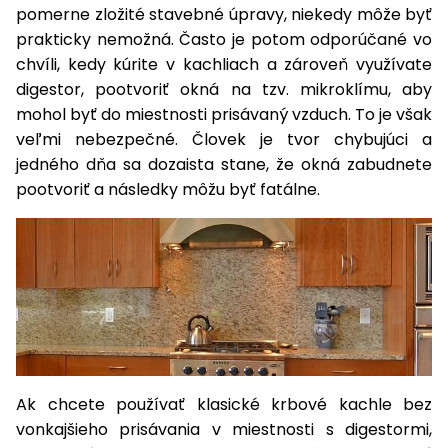
pomerne zložité stavebné úpravy, niekedy môže byť
Príslušenstvo
prakticky nemožná. Často je potom odporúčané vo
chvíli, kedy kúrite v kachliach a zároveň využívate
digestor, pootvoriť okná na tzv. mikroklímu, aby
mohol byť do miestnosti prisávaný vzduch. To je však
veľmi nebezpečné. Človek je tvor chybujúci a
jedného dňa sa dozaista stane, že okná zabudnete
pootvoriť a následky môžu byť fatálne.
Ak chcete používať klasické krbové kachle bez
vonkajšieho prisávania v miestnosti s digestormi,