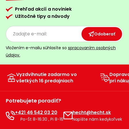
Prehľad akcií a noviniek
Užitočné tipy a návody
Odoberať
Vložením e-mailu súhlasíte so
spracovaním osobných
údajov.
Vyzdvihnutie zadarmo vo
Doprav
všetkých 16 predajniach
pri náku
Potrebujete poradiť?
+421 46 542 03 20
hecht@hecht.sk
Po-Št 8-16:30 , Pi 8-16
Napíšte nám kedykoľvek