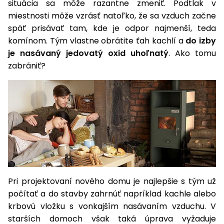
situácia sa môže razantne zmeniť. Podtlak v
vozíky
Navijaky
miestnosti môže vzrásť natoľko, že sa vzduch začne
Čerpadlá
späť prisávať tam, kde je odpor najmenší, teda
a
komínom. Tým vlastne obrátite ťah kachlí a
do izby
Príslušenstvo
vodárne
je nasávaný jedovatý oxid uhoľnatý
. Ako tomu
Vysokotlakové
zabrániť?
Bagre
umývačky
Zametacie
stroje
Snežné
frézy
Odhŕňače
a lopaty
Pri projektovaní nového domu je najlepšie s tým už
na sneh
počítať a do stavby zahrnúť napríklad kachle alebo
Postrekovače
krbovú vložku s vonkajším nasávaním vzduchu. V
a rosiče
starších domoch však taká úprava vyžaduje