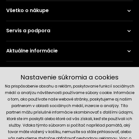
Všetko o nákupe
Servis a podpora
Aktuálne informácie
Doručenie a platobné metódy
Nastavenie súkromia a cookies
Na prispôsobenie obsahu a reklám, poskytovanie funkcií sociálnych
médií a analýzu návštevnosti používame súbory cookie. Informácie
o tom, ako používate naše webové stránky, poskytujeme aj našim
partnerom v oblasti sociálnych médií, inzercie a analýzy. Títo
partneri môžu príslušné informácie skombinovať s ďalšími údajmi,
ktoré ste im poskytli alebo ktoré od vás získali, keď ste používali ich
služby. Vďaka týmto súborom si počítač napríklad pamätá, aký
Spoľahlivý obchod
tovar máte vložený v košíku, nemusíte sa stále prihlasovať, alebo
vás nebudeme zbytočne obťažovať nevhodnou reklamou. Viac o