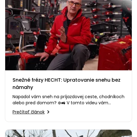
Snežné frézy HECHT: Upratovanie snehu bez
námahy
Napadol vám sneh na príjazdovej ceste, chodníkoch
alebo pred domom? ❄️🚜 V tomto videu vám
poradíme, ako si vybrať…
Prečítať článok