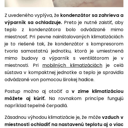
Príslušenstvo
Z uvedeného vyplýva, že
kondenzátor sa zahrieva a
výparník sa ochladzuje.
Preto je nutné zaistiť, aby
teplo z kondenzátora bolo odvádzané mimo
miestnosť. Pri pevne nainštalovaných klimatizáciách
je to riešené tak, že kondenzátor s kompresorom
tvoria samostatnú jednotku, ktorá je umiestnená
mimo budovy a výparník s ventilátorom je v
miestnosti. Pri
mobilných klimatizáciách
je celá
sústava v kompaktnej jednotke a teplo je spravidla
odvádzané von pomocou širokej hadice.
Postup možno aj otočiť a
v zime klimatizáciou
môžete aj kúriť.
Na rovnakom princípe fungujú
napríklad tepelné čerpadlá.
Zásadnou výhodou klimatizácie je, že môže
vzduch v
miestnosti ochladiť na nastavenú teplotu aj o viac