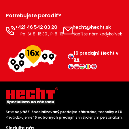
Potrebujete poradiť?
+421 46 542 03 20
hecht@hecht.sk
Po-Št 8-16:30 , Pi 8-16
Napíšte nám kedykoľvek
16 predajní Hecht v
SR
Sme
najväčší špecializovaný predajca záhradnej techniky v EÚ
.
Prevádzkujeme
16 odborných predajní
s vyškoleným personálom.
Sledujte nás