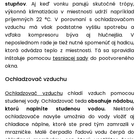
stupňov
. Aj keď vonku panujú skutočné trópy,
výkonná klimatizácia v miestnosti udrží napríklad
príjemných 22 °C. V porovnaní s ochladzovačom
vzduchu má však podstatne vyššiu spotrebu a
vďaka kompresoru býva aj hlučnejšia. V
neposlednom rade je tiež nutné spomenúť aj hadicu,
ktorá odvádza teplo z miestnosti. Tá sa spravidla
inštaluje pomocou
tesniacej sady
do pootvoreného
okna.
Ochladzovač vzduchu
Ochladzovač vzduchu
chladí vzduch pomocou
studenej vody. Ochladzovač teda
obsahuje nádobu,
ktorú naplníte studenou vodou.
Niektoré
ochladzovače navyše umožnia do vody vložiť aj
chladiace náplne, ktoré ste pred tým zamrazili v
mrazničke. Malé čerpadlo ľadovú vodu čerpá do