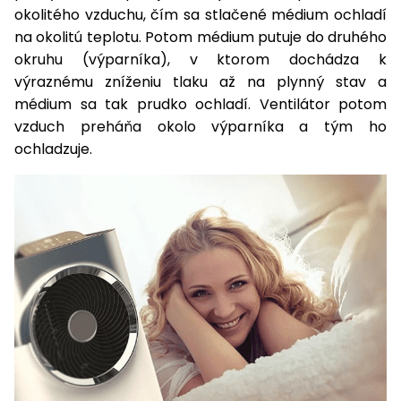
vozíky
okolitého vzduchu, čím sa stlačené médium ochladí
Navijaky
na okolitú teplotu. Potom médium putuje do druhého
Čerpadlá
okruhu (výparníka), v ktorom dochádza k
a
Príslušenstvo
vodárne
výraznému zníženiu tlaku až na plynný stav a
médium sa tak prudko ochladí. Ventilátor potom
Vysokotlakové
vzduch preháňa okolo výparníka a tým ho
Bagre
umývačky
ochladzuje.
Zametacie
stroje
Snežné
frézy
Odhŕňače
a lopaty
na sneh
Postrekovače
a rosiče