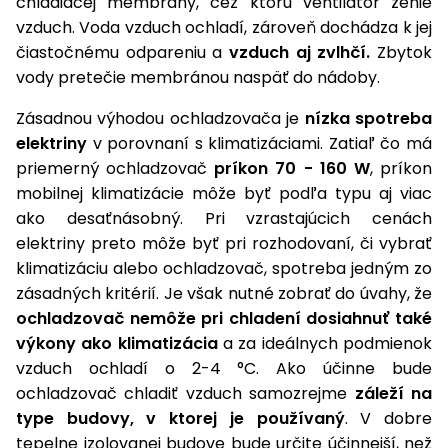
chladiacej membrány, cez ktorú ventilátor ženie
vzduch. Voda vzduch ochladí, zároveň dochádza k jej
čiastočnému odpareniu a
vzduch aj zvlhčí.
Zbytok
vody pretečie membránou naspäť do nádoby.
Zásadnou výhodou ochladzovača je
nízka spotreba
elektriny
v porovnaní s klimatizáciami. Zatiaľ čo má
priemerný ochladzovač
príkon 70 - 160 W
, príkon
mobilnej klimatizácie môže byť podľa typu aj viac
ako desaťnásobný. Pri vzrastajúcich cenách
elektriny preto môže byť pri rozhodovaní, či vybrať
klimatizáciu alebo ochladzovač, spotreba jedným zo
zásadných kritérií. Je však nutné zobrať do úvahy, že
ochladzovač nemôže pri chladení dosiahnuť také
výkony ako klimatizácia
a za ideálnych podmienok
vzduch ochladí o 2-4 °C. Ako účinne bude
ochladzovač chladiť vzduch samozrejme
záleží na
type budovy, v ktorej je používaný
. V dobre
tepelne izolovanej budove bude určite účinnejší, než