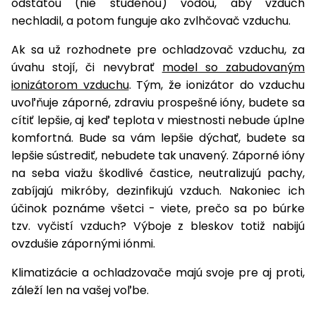
odstátou (nie studenou) vodou, aby vzduch
nechladil, a potom funguje ako zvlhčovač vzduchu.
Ak sa už rozhodnete pre ochladzovač vzduchu, za
úvahu stojí, či nevybrať
model so zabudovaným
ionizátorom vzduchu
. Tým, že ionizátor do vzduchu
uvoľňuje záporné, zdraviu prospešné ióny, budete sa
cítiť lepšie, aj keď teplota v miestnosti nebude úplne
komfortná. Bude sa vám lepšie dýchať, budete sa
lepšie sústrediť, nebudete tak unavený. Záporné ióny
na seba viažu škodlivé častice, neutralizujú pachy,
zabíjajú mikróby, dezinfikujú vzduch. Nakoniec ich
účinok poznáme všetci - viete, prečo sa po búrke
tzv. vyčistí vzduch? Výboje z bleskov totiž nabijú
ovzdušie zápornými iónmi.
Klimatizácie a ochladzovače majú svoje pre aj proti,
záleží len na vašej voľbe.