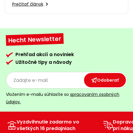
Prečítať článok
Hecht Newsletter
Prehľad akcií a noviniek
Užitočné tipy a návody
Odoberať
Vložením e-mailu súhlasíte so
spracovaním osobných
údajov.
Vyzdvihnutie zadarmo vo
Doprav
všetkých 16 predajniach
pri náku