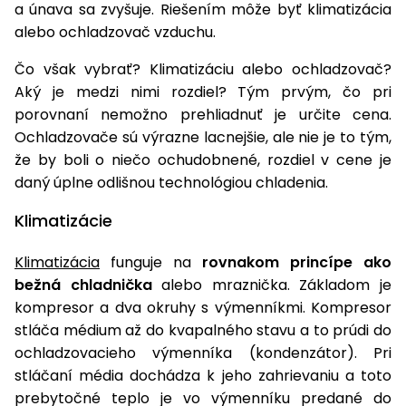
úložné
vozidlá
Ochrana
a únava sa zvyšuje. Riešením môže byť klimatizácia
Štiepačky
stoly
obrubníky
Vidly
boxy
rastlín
Náhradné
dreva
alebo ochladzovač vzduchu.
Príslušenstvo
Seniorské
nože
Vibračné
Tieniace
vozíky
Záhradné
Drviče
Čo však vybrať? Klimatizáciu alebo ochladzovač?
dosky
textílie
koše
vetiev
Aký je medzi nimi rozdiel? Tým prvým, čo pri
Prilby
Odpudzovače
porovnaní nemožno prehliadnuť je určite cena.
Transportéry
Krhly
a pasce
Špalíkovače
Ochladzovače sú výrazne lacnejšie, ale nie je to tým,
že by boli o niečo ochudobnené, rozdiel v cene je
Rezačky
Doplnky
daný úplne odlišnou technológiou chladenia.
Fukáre a
na
vysávače
betón
Klimatizácie
na lístie
Meracie
Záhradné
Klimatizácia
funguje na
rovnakom princípe ako
prístroje
vozíky
bežná chladnička
alebo mraznička. Základom je
Nabíjačky
kompresor a dva okruhy s výmenníkmi. Kompresor
autobatérií
Fúriky
stláča médium až do kvapalného stavu a to prúdi do
ochladzovacieho výmenníka (kondenzátor). Pri
Vykurovanie
Rozmetadlá
stláčaní média dochádza k jeho zahrievaniu a toto
a posypové
prebytočné teplo je vo výmenníku predané do