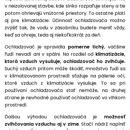
v neizolovanej stavbe, kde slnko rozpaľuje steny a tie
potom ohrievajú vnútorné priestory. To ostatne platí
aj pre klimatizácie. Účinnosť ochladzovača možno
zvýšiť tak, že vodu v zásobníku budete meniť vždy,
keď sa ohreje, teda aj niekoľkokrát za deň.
Ochladzovač je spravidla
pomerne tichý
, väčšine
ľudí nevadí ani v spálni. Na rozdiel od
klimatizácie,
ktorá vzduch vysušuje, ochladzovač ho zvlhčuje.
Suchý vzduch pritom môže škodiť, množstvo ľudí sa
v klimatizovanom prostredí sťažuje na pálenie očí,
ktoré vzduch z klimatizácie vysušuje. To sa pri
používaní ochladzovača stať nemôže, na druhej
strane je nevhodné používať ochladzovač vo vlhkom
prostredí.
Ďalšou výhodou ochladzovača je
možnosť
zvlhčovania vzduchu aj v zime
. Stačí nádrž naplniť