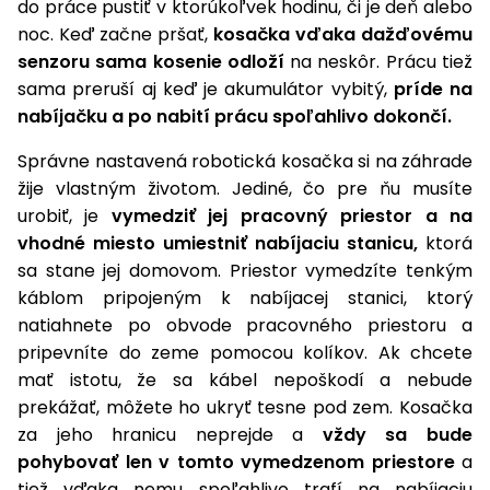
do práce pustiť v ktorúkoľvek hodinu, či je deň alebo
vozíky
Navijaky
noc. Keď začne pršať,
kosačka vďaka dažďovému
Čerpadlá
senzoru sama kosenie odloží
na neskôr. Prácu tiež
a
sama preruší aj keď je akumulátor vybitý,
príde na
Príslušenstvo
vodárne
nabíjačku a po nabití prácu spoľahlivo dokončí.
Vysokotlakové
Správne nastavená robotická kosačka si na záhrade
Bagre
umývačky
žije vlastným životom. Jediné, čo pre ňu musíte
Zametacie
urobiť, je
vymedziť jej pracovný priestor a na
stroje
vhodné miesto umiestniť nabíjaciu stanicu,
ktorá
sa stane jej domovom. Priestor vymedzíte tenkým
Snežné
káblom pripojeným k nabíjacej stanici, ktorý
frézy
natiahnete po obvode pracovného priestoru a
Odhŕňače
pripevníte do zeme pomocou kolíkov. Ak chcete
a lopaty
mať istotu, že sa kábel nepoškodí a nebude
na sneh
prekážať, môžete ho ukryť tesne pod zem. Kosačka
za jeho hranicu neprejde a
vždy sa bude
Postrekovače
pohybovať len v tomto vymedzenom priestore
a
a rosiče
tiež vďaka nemu spoľahlivo trafí na nabíjaciu