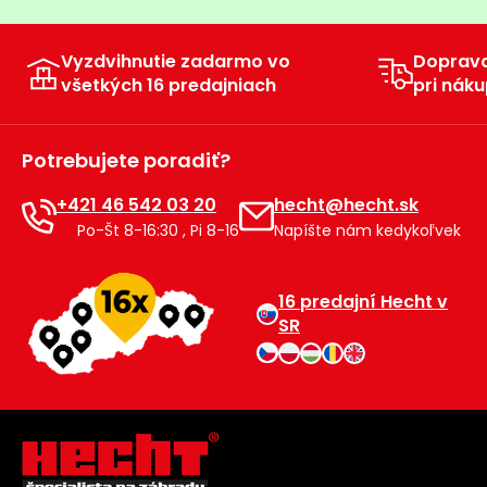
Vyzdvihnutie zadarmo vo
Doprav
všetkých 16 predajniach
pri náku
Potrebujete poradiť?
+421 46 542 03 20
hecht@hecht.sk
Po-Št 8-16:30 , Pi 8-16
Napíšte nám kedykoľvek
16 predajní Hecht v
SR