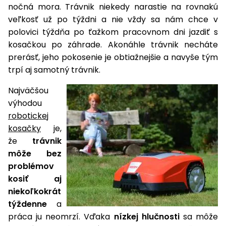
úložné
vozidlá
Ochrana
Štiepačky
nočná mora. Trávnik niekedy narastie na rovnakú
stoly
obrubníky
Vidly
boxy
rastlín
Náhradné
dreva
veľkosť už po týždni a nie vždy sa nám chce v
Príslušenstvo
Seniorské
nože
Vibračné
Tieniace
polovici týždňa po ťažkom pracovnom dni jazdiť s
vozíky
Záhradné
Drviče
dosky
textílie
kosačkou po záhrade. Akonáhle trávnik necháte
koše
vetiev
prerásť, jeho pokosenie je obtiažnejšie a navyše tým
Prilby
Odpudzovače
Transportéry
trpí aj samotný trávnik.
Krhly
a pasce
Špalíkovače
Najväčšou
Rezačky
Doplnky
Fukáre a
výhodou
na
vysávače
betón
robotickej
na lístie
kosačky
je,
Meracie
že
trávnik
Záhradné
prístroje
môže bez
vozíky
problémov
Nabíjačky
autobatérií
kosiť aj
Fúriky
niekoľkokrát
týždenne
a
Vykurovanie
Rozmetadlá
práca ju neomrzí. Vďaka
nízkej hlučnosti
sa môže
a posypové