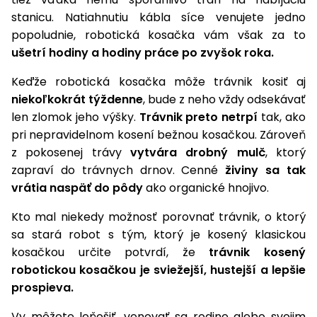
stanicu. Natiahnutiu kábla síce venujete jedno
Príslušenstvo
popoludnie, robotická kosačka vám však za to
ušetrí hodiny a hodiny práce po zvyšok roka.
Keďže robotická kosačka môže trávnik kosiť aj
niekoľkokrát týždenne
, bude z neho vždy odsekávať
len zlomok jeho výšky.
Trávnik preto netrpí
tak, ako
pri nepravidelnom kosení bežnou kosačkou. Zároveň
z pokosenej trávy
vytvára drobný mulč
, ktorý
zapraví do trávnych drnov. Cenné
živiny sa tak
vrátia naspäť do pôdy
ako organické hnojivo.
Kto mal niekedy možnosť porovnať trávnik, o ktorý
sa stará robot s tým, ktorý je kosený klasickou
kosačkou určite potvrdí, že
trávnik kosený
robotickou kosačkou je sviežejší, hustejší a lepšie
prospieva.
Vy môžete leňošiť, venovať sa rodine alebo svojim