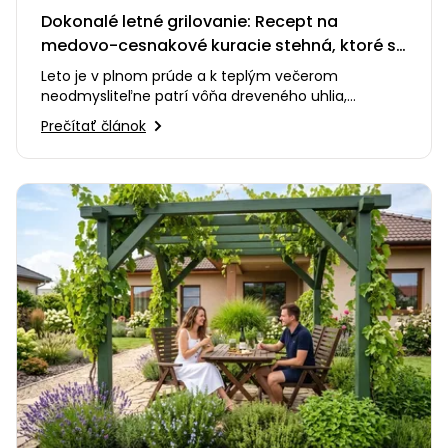
Dokonalé letné grilovanie: Recept na
medovo-cesnakové kuracie stehná, ktoré si
zamilujete
Leto je v plnom prúde a k teplým večerom
neodmysliteľne patrí vôňa dreveného uhlia,
praskanie ohňa a smiech s priateľmi…
Prečítať článok