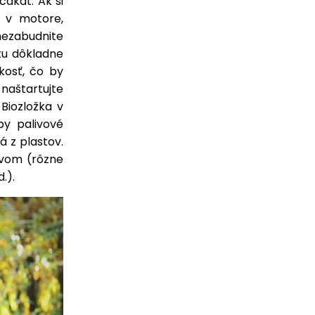
akať. Ak si
j v motore,
nezabudnite
ku dôkladne
kosť, čo by
naštartujte
Biozložka v
by palivové
á z plastov.
livom (rôzne
.).