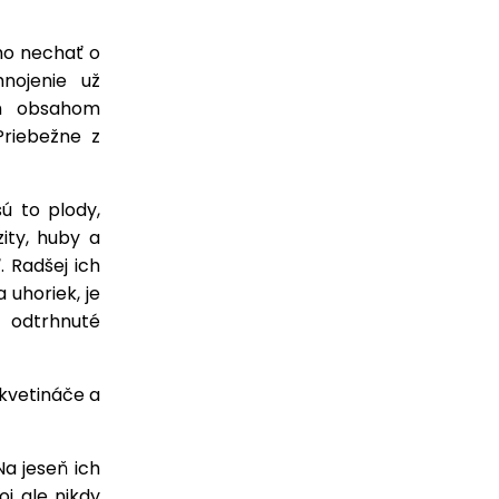
 ho nechať o
nojenie už
ším obsahom
Priebežne z
ú to plody,
ity, huby a
 Radšej ich
 uhoriek, je
ť odtrhnuté
 kvetináče a
Na jeseň ich
oj ale nikdy