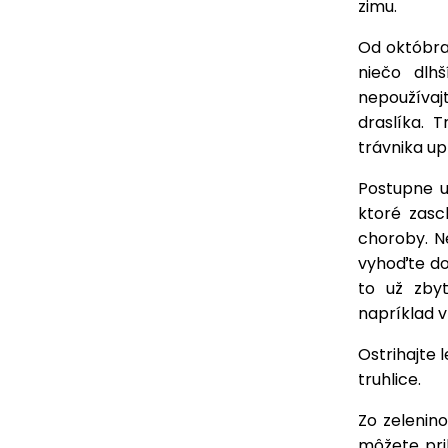
zimu.
Od októbra 
niečo dlh
nepoužívaj
draslíka. 
trávnika up
Postupne u
ktoré zasc
choroby. N
vyhoďte do 
to už zbyt
napríklad v
Ostrihajte 
truhlice.
Zo zelenino
môžete prih