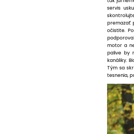
tak jarném
servis usk
skontroluj
premazať p
očistite. 
podporoval
motor a ne
palive by 
kanáliky. B
Tým sa skra
tesnenia, p