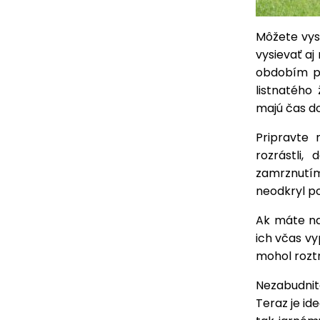
Môžete vysa
vysievať aj
obdobím pr
listnatého
majú čas do
Pripravte 
rozrástli,
zamrznutím
neodkryl po
Ak máte na
ich včas vy
mohol roztr
Nezabudnit
Teraz je id