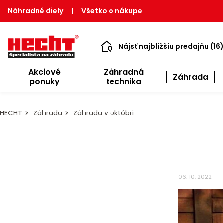
Náhradné diely
|
Všetko o nákupe
Nájsť najbližšiu predajňu (16
Akciové
Záhradná
Záhrada
ponuky
technika
HECHT
Záhrada
Záhrada v októbri
06. 10. 2022