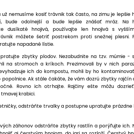
už nemusíme kosiť trávnik tak často, na zimu je lepšie
ší, bude odolnejší a bude lepšie znášať mráz. Na h
te dusíkaté hnojivá, používajte len hnojivá s vyš
Trávnik môžete šetriť postrekom proti snežnej plesni. 
ratujte napadané lístie.
pratujte zbytky plodov. Nezabudnite na tzv. múmie - s
hli na stromoch a kríkoch. Prezimovali by v nich paraz
evyhadzuje ich do kompostu, mohli by ho kontaminovať.
popolnice. Ak stále čakáte, že vám dozrú zbytky rajčín a
očné. Rovno ich otrhajte. Rajčiny ešte môžu dozrie
 tmavej krabici.
letničky, odstráňte trvalky a postupne upratujte prázdne
vých záhonov odstráňte zbytky rastlín a porýľujte ich. 
nojiť aj čerstvým hnojom, do jari sa rozloží. Čerstvý hn