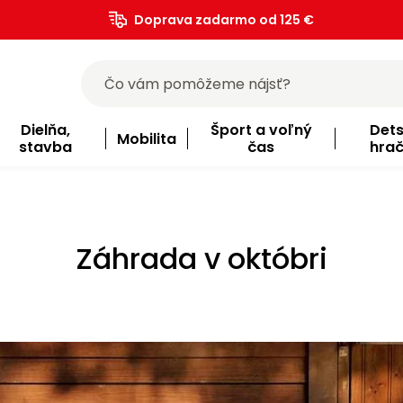
Doprava zadarmo od 125 €
)
Dielňa,
Šport a voľný
Det
Mobilita
stavba
čas
hra
Záhrada v októbri