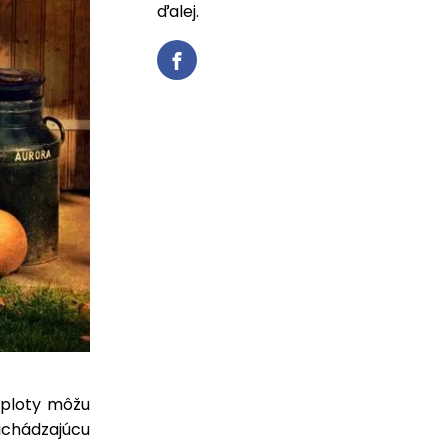
ďalej.
teploty môžu
richádzajúcu