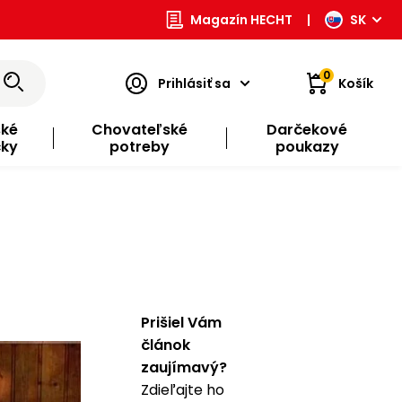
Magazín HECHT
|
SK
0
Prihlásiť sa
Košík
ské
Chovateľské
Darčekové
čky
potreby
poukazy
Prišiel Vám
článok
zaujímavý?
Zdieľajte ho