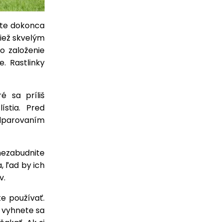
žete dokonca
tiež skvelým
o založenie
. Rastlinky
é sa príliš
ístia. Pred
odparovaním
nezabudnite
, ľad by ich
v.
e používať.
, vyhnete sa