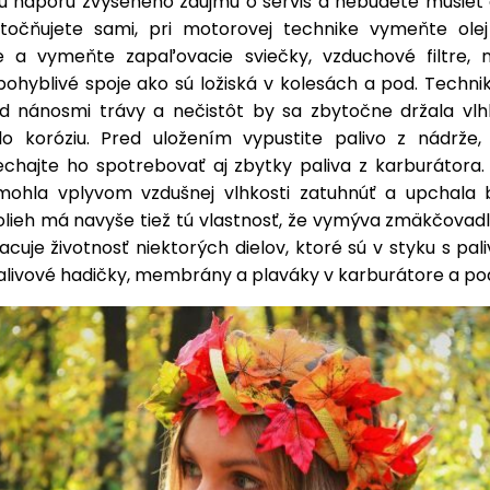
u náporu zvýšeného záujmu o servis a nebudete musieť č
utočňujete sami, pri motorovej technike vymeňte ole
te a vymeňte zapaľovacie sviečky, vzduchové filtre, 
ohyblivé spoje ako sú ložiská v kolesách a pod. Techni
Pod nánosmi trávy a nečistôt by sa zbytočne držala vlh
o koróziu. Pred uložením vypustite palivo z nádrže, 
chajte ho spotrebovať aj zbytky paliva z karburátora. 
mohla vplyvom vzdušnej vlhkosti zatuhnúť a upchala 
iolieh má navyše tiež tú vlastnosť, že vymýva zmäkčovadl
cuje životnosť niektorých dielov, ktoré sú v styku s pa
alivové hadičky, membrány a plaváky v karburátore a pod