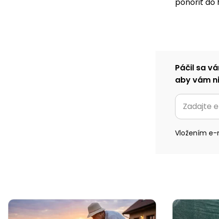
ponoriť do
Páčil sa vá
aby vám ni
Vložením e-m