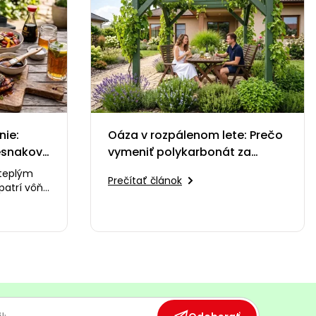
nie:
Oáza v rozpálenom lete: Prečo
esnakové
vymeniť polykarbonát za
i
zelenú pergolu
 teplým
Prečítať článok
patrí vôňa
e ohňa a