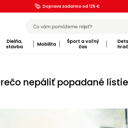
Doprava zadarmo od 125 €
)
Dielňa,
Šport a voľný
Det
Mobilita
stavba
čas
hra
rečo nepáliť popadané lísti