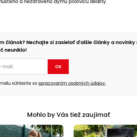
 hustého a nezdravého dymu polovicu dediny.
m článok? Nechajte si zasielať ďalšie články a novinky 
č neuniklo!
OK
ailu súhlasíte so
spracovaním osobných údajov.
Mohlo by Vás tiež zaujímať