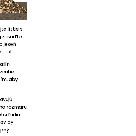
e lístie s
j zasaďte
a jeseň
mpost.
tlín.
rznutie
dím, aby
avujú
ého rozmaru
tci ľudia
nov by
opný