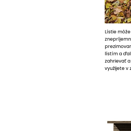
Lístie môže
znepríjemni
prezimovan
lístím a ď
zahrievať 
využijete v