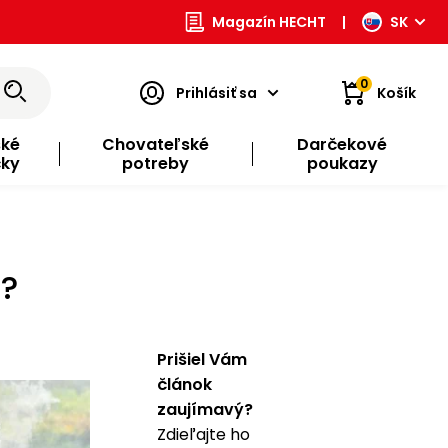
Magazín HECHT
|
SK
0
Prihlásiť sa
Košík
ské
Chovateľské
Darčekové
čky
potreby
poukazy
e?
Prišiel Vám
článok
zaujímavý?
Zdieľajte ho