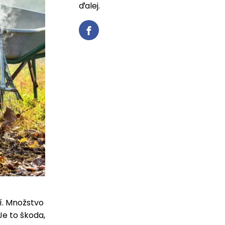
ďalej.
ií. Množstvo
Je to škoda,