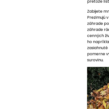
pretože lís
Zabijete mn
Prezimujú v
záhrade po
záhrade rád 
cenných ži
ho napríkla
zasiahnuté
pomerne vys
surovinu.