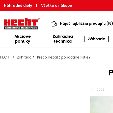
Náhradné diely
|
Všetko o nákupe
Nájsť najbližšiu predajňu (16
Akciové
Záhradná
Záhrada
ponuky
technika
HECHT
Záhrada
Prečo nepáliť popadané lístie?
P
11. 11. 2022