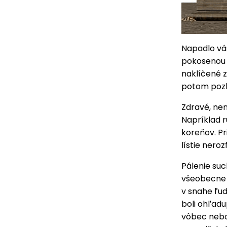
Napadlo vás
pokosenou t
naklíčené z
potom pozb
Zdravé, nen
Napríklad r
koreňov. Pr
lístie neroz
Pálenie su
všeobecne 
v snahe ľuď
boli ohľadu
vôbec nebo