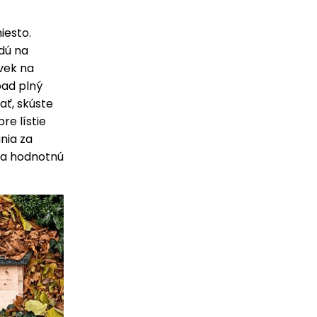
iesto.
dú na
vek na
dpad plný
ať, skúste
re lístie
nia za
 na hodnotnú