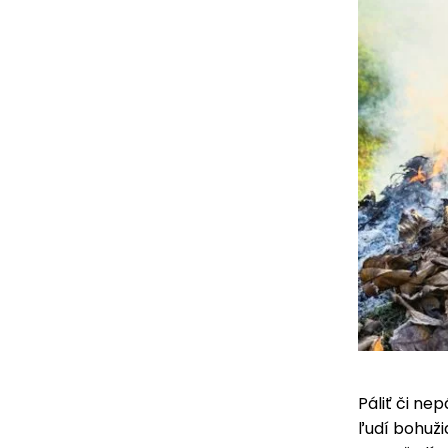
Páliť či ne
ľudí bohuži