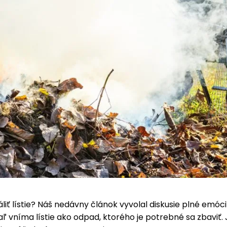
páliť lístie? Náš nedávny článok vyvolal diskusie plné emóc
aľ vníma lístie ako odpad, ktorého je potrebné sa zbaviť. 