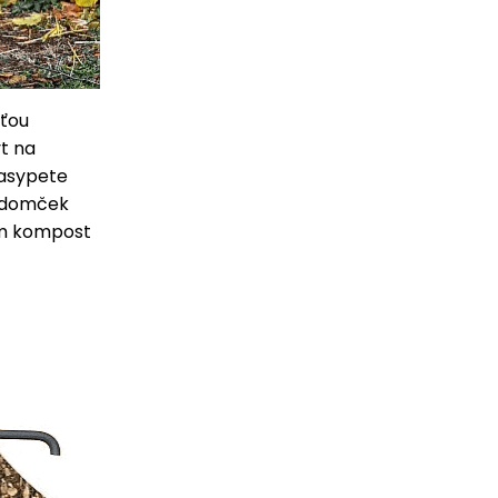
sťou
yt na
zasypete
e domček
om kompost