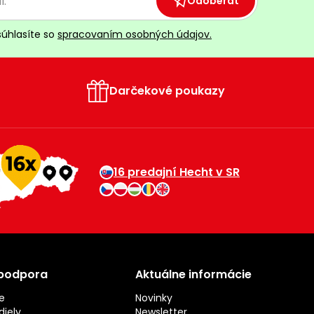
Odoberať
súhlasíte so
spracovaním osobných údajov.
Darčekové poukazy
16 predajní Hecht v SR
 podpora
Aktuálne informácie
e
Novinky
iely
Newsletter