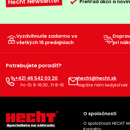
Hecht Newsletter
Prehľad akcií a novin
Vyzdvihnutie zadarmo vo
Dopra
všetkých 16 predajniach
pri nák
Potrebujete poradiť?
+421 46 542 03 20
hecht@hecht.sk
Po-Št 8-16:30 , Pi 8-16
Napíšte nám kedykoľvek
O spoločnosti
O spoločnosti HECHT 
Kontakty