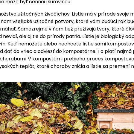
tie môže byť cennou surovinou.
ožstvo užitočných živočíchov. Lístie má v prírode svoje m
 ňom všelijaké užitočné potvory, ktoré vám budúci rok bu
máhať. Samozrejme v ňom tiež prežívajú tvory, ktoré člo
nevidí, ale aj tie do prírody patria. Lístie je biologický o
vín. Keď nemôžete alebo nechcete lístie sami kompostov
d dať do vriec a odviezť do kompostárne. To platí najmä p
 chorobami. V kompostárni prebieha proces kompostova
okých teplôt, ktoré choroby zničia a lístie sa premení