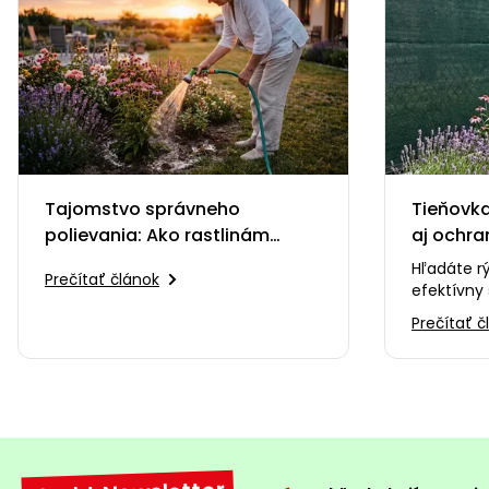
Tajomstvo správneho
Tieňovka
polievania: Ako rastlinám
aj ochra
pomôcť a neublížiť
Hľadáte r
Prečítať článok
efektívny 
záhrade v
Prečítať č
súkromie?