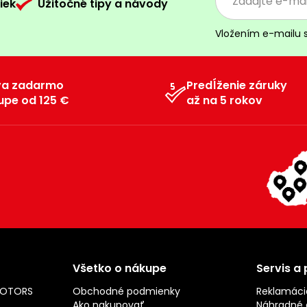
iek
Užitočné tipy a návody
Vložením e-mailu 
va zadarmo
Predĺženie záruky
upe od 125 €
až na 5 rokov
Všetko o nákupe
Servis a
MOTORS
Obchodné podmienky
Reklamáci
Ako nakupovať
Náhradné d