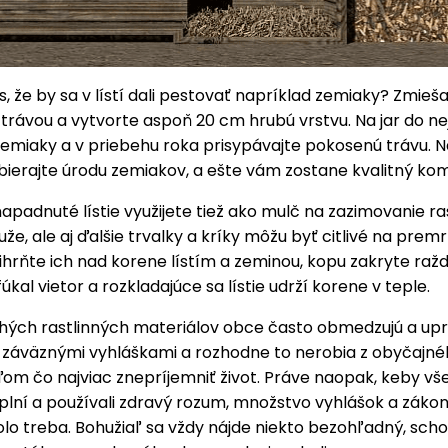
, že by sa v lístí dali pestovať napríklad zemiaky? Zmiešajt
rávou a vytvorte aspoň 20 cm hrubú vrstvu. Na jar do ne
emiaky a v priebehu roka prisypávajte pokosenú trávu. N
ierajte úrodu zemiakov, a ešte vám zostane kvalitný ko
apadnuté lístie využijete tiež ako mulč na zazimovanie ras
uže, ale aj ďalšie trvalky a kríky môžu byť citlivé na prem
ihrňte ich nad korene lístím a zeminou, kopu zakryte raž
fúkal vietor a rozkladajúce sa lístie udrží korene v teple.
chých rastlinných materiálov obce často obmedzujú a upr
záväznými vyhláškami a rozhodne to nerobia z obyčajn
om čo najviac znepríjemniť život. Práve naopak, keby vše
plní a používali zdravý rozum, množstvo vyhlášok a záko
lo treba. Bohužiaľ sa vždy nájde niekto bezohľadný, sch