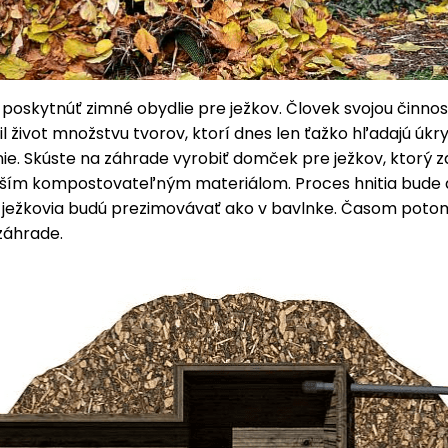
 poskytnúť zimné obydlie pre ježkov. Človek svojou činno
l život množstvu tvorov, ktorí dnes len ťažko hľadajú úkr
ie. Skúste na záhrade vyrobiť domček pre ježkov, ktorý 
alším kompostovateľným materiálom. Proces hnitia bud
a ježkovia budú prezimovávať ako v bavlnke. Časom pot
 záhrade.