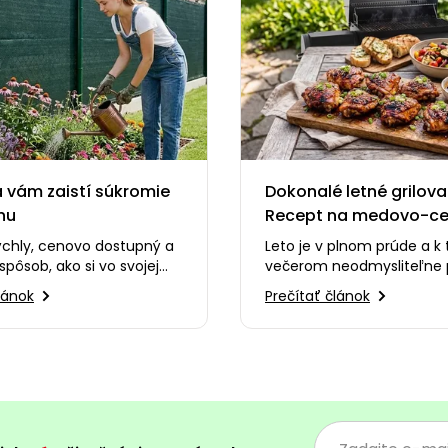
 vám zaistí súkromie
Dokonalé letné grilova
nu
Recept na medovo-c
kuracie stehná, ktoré s
ýchly, cenovo dostupný a
Leto je v plnom prúde a k
zamilujete
spôsob, ako si vo svojej
večerom neodmysliteľne 
ytvoriť dokonalé
dreveného uhlia, praskani
lánok
Prečítať článok
 Alebo…
smiech s priateľmi…