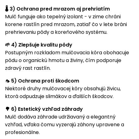
vozíky
Navijaky
🌡 3) Ochrana pred mrazom aj prehriatím
Čerpadlá
Mulč funguje ako tepelný izolant - v zime chráni
a
korene rastlín pred mrazom, zatiaľ čo v lete bráni
Príslušenstvo
vodárne
prehrievaniu pôdy a koreňového systému.
Vysokotlakové
🌱 4) Zlepšuje kvalitu pôdy
Bagre
umývačky
Postupným rozkladom mulčovacia kôra obohacuje
Zametacie
pôdu o organickú hmotu a živiny, čím podporuje
stroje
zdravý rast rastlín.
Snežné
🦟 5) Ochrana proti škodcom
frézy
Niektoré druhy mulčovacej kôry obsahujú živicu,
ktorá odpudzuje slimákov a ďalších škodcov.
Odhŕňače
a lopaty
🌳 6) Estetický vzhľad záhrady
na sneh
Mulč dodáva záhrade udržiavaný a elegantný
vzhľad, vďaka čomu vyzerajú záhony upravene a
Postrekovače
a rosiče
profesionálne.