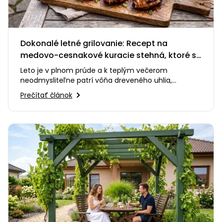
Dokonalé letné grilovanie: Recept na
medovo-cesnakové kuracie stehná, ktoré si
zamilujete
Leto je v plnom prúde a k teplým večerom
neodmysliteľne patrí vôňa dreveného uhlia,
praskanie ohňa a smiech s priateľmi…
Prečítať článok