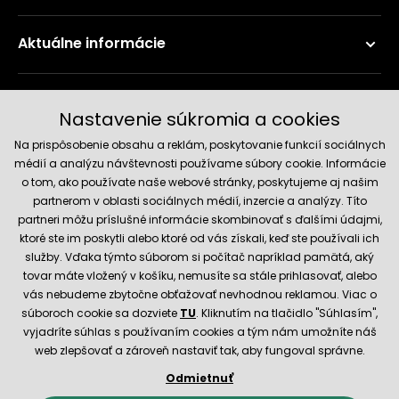
Aktuálne informácie
Doručenie a platobné metódy
Nastavenie súkromia a cookies
Na prispôsobenie obsahu a reklám, poskytovanie funkcií sociálnych
médií a analýzu návštevnosti používame súbory cookie. Informácie
o tom, ako používate naše webové stránky, poskytujeme aj našim
partnerom v oblasti sociálnych médií, inzercie a analýzy. Títo
partneri môžu príslušné informácie skombinovať s ďalšími údajmi,
ktoré ste im poskytli alebo ktoré od vás získali, keď ste používali ich
služby. Vďaka týmto súborom si počítač napríklad pamätá, aký
Spoľahlivý obchod
tovar máte vložený v košíku, nemusíte sa stále prihlasovať, alebo
vás nebudeme zbytočne obťažovať nevhodnou reklamou. Viac o
súboroch cookie sa dozviete
TU
. Kliknutím na tlačidlo "Súhlasím",
vyjadríte súhlas s používaním cookies a tým nám umožníte náš
web zlepšovať a zároveň nastaviť tak, aby fungoval správne.
Odmietnuť
© 2026 Hecht.cz
Obchodné podmienky