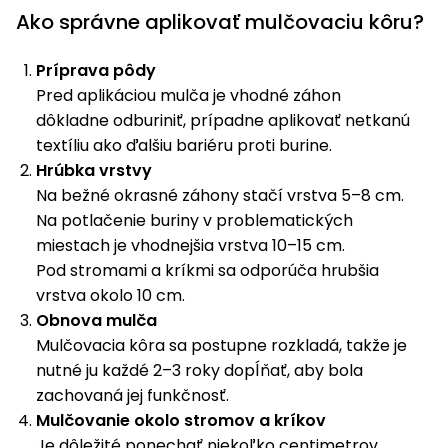
Ako správne aplikovať mulčovaciu kôru?
Príslušenstvo
Príprava pôdy
Pred aplikáciou mulča je vhodné záhon
dôkladne odburiniť, prípadne aplikovať netkanú
textíliu ako ďalšiu bariéru proti burine.
Hrúbka vrstvy
Na bežné okrasné záhony stačí vrstva 5–8 cm.
Na potlačenie buriny v problematických
miestach je vhodnejšia vrstva 10–15 cm.
Pod stromami a kríkmi sa odporúča hrubšia
vrstva okolo 10 cm.
Obnova mulča
Mulčovacia kôra sa postupne rozkladá, takže je
nutné ju každé 2–3 roky dopĺňať, aby bola
zachovaná jej funkčnosť.
Mulčovanie okolo stromov a kríkov
Je dôležité ponechať niekoľko centimetrov