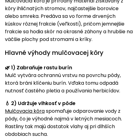
úložné
Mulčovacia kôra je prírodný materiál získavaný z
vozidlá
Ochrana
Štiepačky
stoly
obrubníky
Vidly
boxy
kôry ihličnatých stromov, najčastejšie borovice
rastlín
Náhradné
dreva
Príslušenstvo
Seniorské
nože
alebo smreka. Predáva sa vo forme drvených
Vibračné
Tieniace
vozíky
Záhradné
Drviče
kúskov rôznej frakcie (veľkosti), pričom jemnejšie
dosky
textílie
koše
vetiev
frakcie sa hodia skôr na okrasné záhony a hrubšie na
Prilby
Odpudzovače
väčšie plochy pod stromami a kríky.
Transportéry
Krhly
a pasce
Špalíkovače
Hlavné výhody mulčovacej kôry
Rezačky
Doplnky
Fukáre a
na
🌿 1) Zabraňuje rastu burín
vysávače
betón
Mulč vytvára ochrannú vrstvu na povrchu pôdy,
na lístie
Meracie
ktorá bráni klíčeniu burín. Vďaka tomu odpadá
Záhradné
prístroje
nutnosť častého pletia a používania herbicídov.
vozíky
Nabíjačky
💧 2) Udržuje vlhkosť v pôde
autobatérií
Mulčovacia kôra
spomaľuje odparovanie vody z
Fúriky
pôdy, čo je výhodné najmä v letných mesiacoch.
Vykurovanie
Rastliny tak majú dostatok vlahy aj pri dlhších
Rozmetadlá
a posypové
obdobiach sucha.