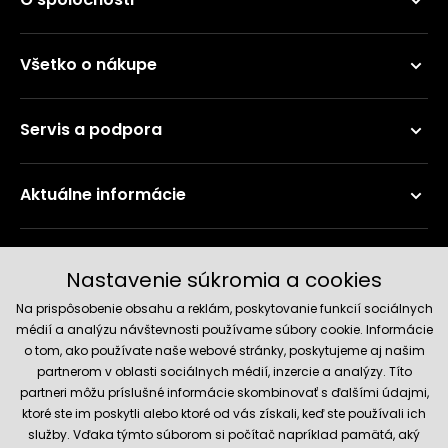
Všetko o nákupe
Servis a podpora
Aktuálne informácie
Doručenie a platobné metódy
Nastavenie súkromia a cookies
Na prispôsobenie obsahu a reklám, poskytovanie funkcií sociálnych
médií a analýzu návštevnosti používame súbory cookie. Informácie
o tom, ako používate naše webové stránky, poskytujeme aj našim
partnerom v oblasti sociálnych médií, inzercie a analýzy. Títo
partneri môžu príslušné informácie skombinovať s ďalšími údajmi,
ktoré ste im poskytli alebo ktoré od vás získali, keď ste používali ich
služby. Vďaka týmto súborom si počítač napríklad pamätá, aký
Spoľahlivý obchod