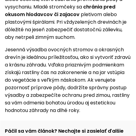
vysychaniu. Mladé stromčeky sa
chránia pred
okusom hlodavcov či zajacov
pletivom alebo
plastovými špirálami. Pri vždyzelených drevinách je
dôležité na jeseň zabezpečiť dostatočnú zálievku,
aby netrpeli zimným suchom.
Jesenná výsadba ovocných stromov a okrasných
drevín je ideálnou príležitosťou, ako si vytvoriť zdravú
a krásnu záhradu. Vďaka priaznivým podmienkam
získajú rastliny čas na zakorenenie a na jar vstúpia
do vegetácie s veľkým náskokom. Ak venujete
pozornosť príprave pôdy, dodržíte správny postup
výsadby a zabezpečíte ochranu pred zimou, rastliny
sa vám odmenia bohatou úrodou aj estetickou
hodnotou záhrady na dlhé roky.
Páčil sa vám článok? Nechajte si zasielať ďalšie