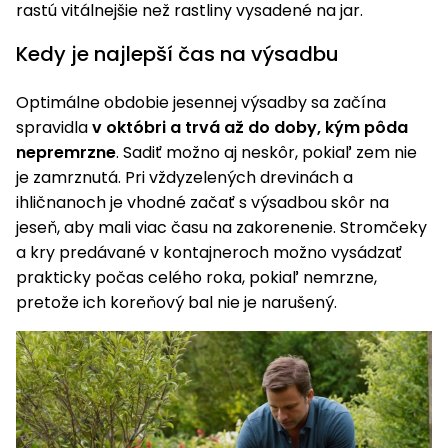
úložné
vozidlá
Ochrana
rastú vitálnejšie než rastliny vysadené na jar.
Štiepačky
stoly
obrubníky
Vidly
boxy
rastlín
Náhradné
dreva
Príslušenstvo
Seniorské
Kedy je najlepší čas na výsadbu
nože
Vibračné
Tieniace
vozíky
Záhradné
Drviče
dosky
textílie
koše
vetiev
Optimálne obdobie jesennej výsadby sa začína
Prilby
Odpudzovače
spravidla
v októbri a trvá až do doby, kým pôda
Transportéry
Krhly
a pasce
Špalíkovače
nepremrzne
. Sadiť možno aj neskôr, pokiaľ zem nie
je zamrznutá. Pri vždyzelených drevinách a
Rezačky
Doplnky
Fukáre a
ihličnanoch je vhodné začať s výsadbou skôr na
na
vysávače
jeseň, aby mali viac času na zakorenenie. Stromčeky
betón
na lístie
a kry predávané v kontajneroch možno vysádzať
Meracie
prakticky počas celého roka, pokiaľ nemrzne,
Záhradné
prístroje
pretože ich koreňový bal nie je narušený.
vozíky
Nabíjačky
autobatérií
Fúriky
Vykurovanie
Rozmetadlá
a posypové