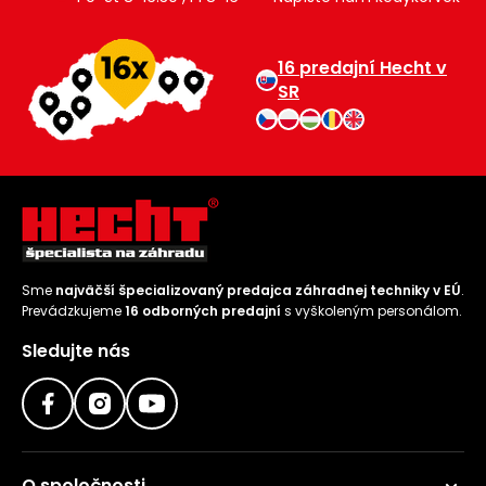
16 predajní Hecht v
SR
Sme
najväčší špecializovaný predajca záhradnej techniky v EÚ
.
Prevádzkujeme
16 odborných predajní
s vyškoleným personálom.
Sledujte nás
O spoločnosti