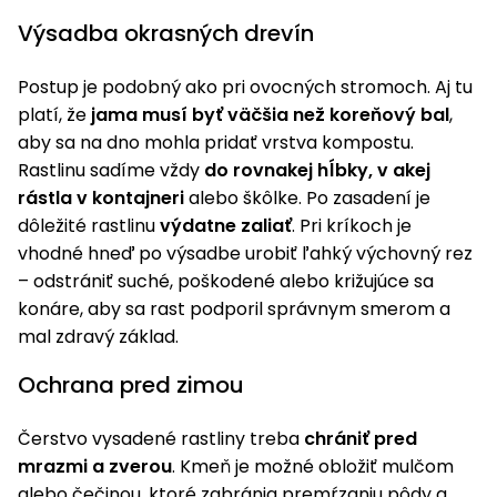
Výsadba okrasných drevín
Postup je podobný ako pri ovocných stromoch. Aj tu
platí, že
jama musí byť väčšia než koreňový bal
,
aby sa na dno mohla pridať vrstva kompostu.
Rastlinu sadíme vždy
do rovnakej hĺbky, v akej
rástla v kontajneri
alebo škôlke. Po zasadení je
dôležité rastlinu
výdatne zaliať
. Pri kríkoch je
vhodné hneď po výsadbe urobiť ľahký výchovný rez
– odstrániť suché, poškodené alebo križujúce sa
konáre, aby sa rast podporil správnym smerom a
mal zdravý základ.
Ochrana pred zimou
Čerstvo vysadené rastliny treba
chrániť pred
mrazmi a zverou
. Kmeň je možné obložiť mulčom
alebo čečinou, ktoré zabránia premŕzaniu pôdy a