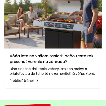
Vôňa leta na vašom tanieri: Prečo tento rok
presunúť varenie na záhradu?
Dlhé slnečné dni, teplé večery, smiech rodiny a
priateľov... a do toho tá nezameniteľná vôňa, ktorá
sa šíri po celej…
Prečítať článok