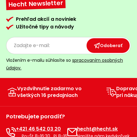
Hecht Newsletter
Prehľad akcií a noviniek
Užitočné tipy a návody
Odoberať
Vložením e-mailu súhlasíte so
spracovaním osobných
údajov.
Vyzdvihnutie zadarmo vo
Doprav
všetkých 16 predajniach
pri náku
Potrebujete poradiť?
+421 46 542 03 20
hecht@hecht.sk
Po-Št 8-16:30 , Pi 8-16
Napíšte nám kedykoľvek