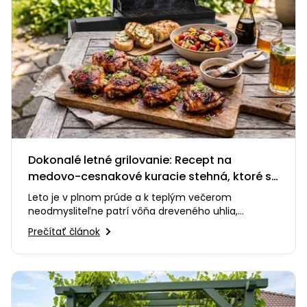
Dokonalé letné grilovanie: Recept na
medovo-cesnakové kuracie stehná, ktoré si
zamilujete
Leto je v plnom prúde a k teplým večerom
neodmysliteľne patrí vôňa dreveného uhlia,
praskanie ohňa a smiech s priateľmi…
Prečítať článok