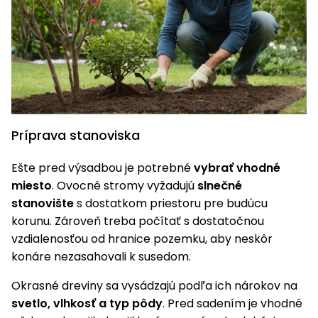
vozíky
Navijaky
Čerpadlá
a
Príslušenstvo
vodárne
Vysokotlakové
Bagre
umývačky
Príprava stanoviska
Zametacie
stroje
Ešte pred výsadbou je potrebné
vybrať vhodné
Snežné
miesto
. Ovocné stromy vyžadujú
slnečné
frézy
stanovište
s dostatkom priestoru pre budúcu
korunu. Zároveň treba počítať s dostatočnou
Odhŕňače
vzdialenosťou od hranice pozemku, aby neskôr
a lopaty
konáre nezasahovali k susedom.
na sneh
Okrasné dreviny sa vysádzajú podľa ich nárokov na
Postrekovače
a rosiče
svetlo, vlhkosť a typ pôdy
. Pred sadením je vhodné