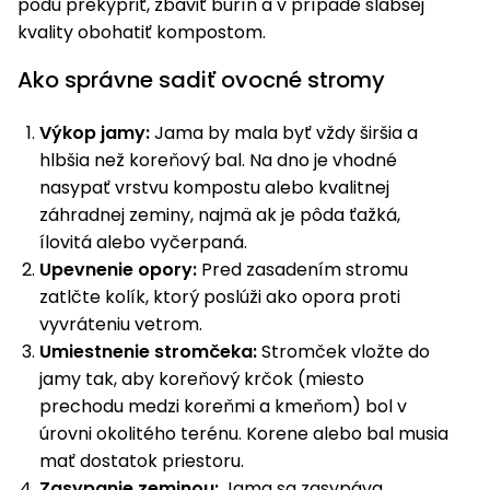
pôdu prekypriť, zbaviť burín a v prípade slabšej
kvality obohatiť kompostom.
Príslušenstvo
Ako správne sadiť ovocné stromy
Výkop jamy:
Jama by mala byť vždy širšia a
hlbšia než koreňový bal. Na dno je vhodné
nasypať vrstvu kompostu alebo kvalitnej
záhradnej zeminy, najmä ak je pôda ťažká,
ílovitá alebo vyčerpaná.
Upevnenie opory:
Pred zasadením stromu
zatlčte kolík, ktorý poslúži ako opora proti
vyvráteniu vetrom.
Umiestnenie stromčeka:
Stromček vložte do
jamy tak, aby koreňový krčok (miesto
prechodu medzi koreňmi a kmeňom) bol v
úrovni okolitého terénu. Korene alebo bal musia
mať dostatok priestoru.
Zasypanie zeminou:
Jama sa zasypáva