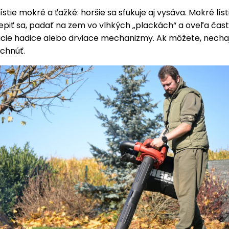
lístie mokré a ťažké: horšie sa sfukuje aj vysáva. Mokré lís
epiť sa, padať na zem vo vlhkých „plackách“ a oveľa čast
cie hadice alebo drviace mechanizmy. Ak môžete, necha
chnúť.