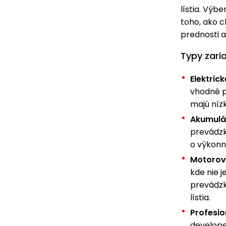
lístia. Výb
toho, ako ch
prednosti a
Typy zari
Elektric
vhodné p
majú níz
Akumulá
prevádzk
o výkonn
Motorov
kde nie j
prevádzk
lístia.
Profesio
develope