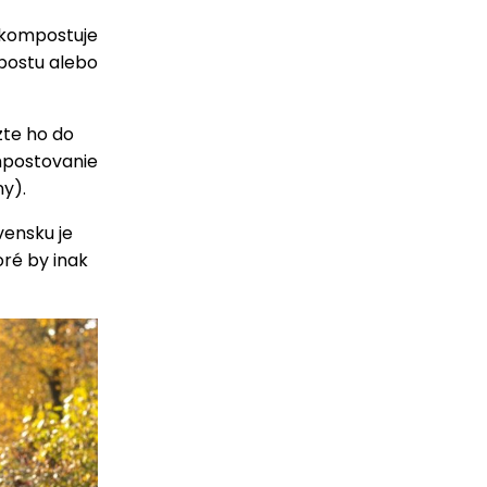
 kompostuje
mpostu alebo
te ho do
mpostovanie
y).
vensku je
oré by inak