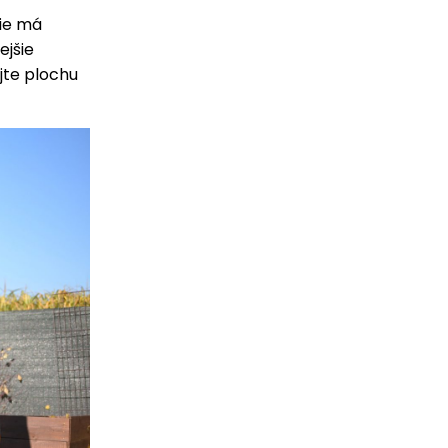
tie má
ejšie
jte plochu