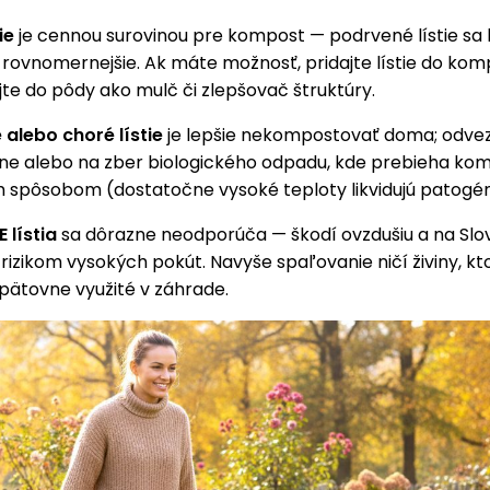
ie
je cennou surovinou pre kompost — podrvené lístie sa
a rovnomernejšie. Ak máte možnosť, pridajte lístie do ko
te do pôdy ako mulč či zlepšovač štruktúry.
alebo choré lístie
je lepšie nekompostovať doma; odvez
e alebo na zber biologického odpadu, kde prebieha ko
spôsobom (dostatočne vysoké teploty likvidujú patogén
 lístia
sa dôrazne neodporúča — škodí ovzdušiu a na Slo
rizikom vysokých pokút. Navyše spaľovanie ničí živiny, kt
pätovne využité v záhrade.