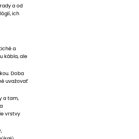
hrady a od
ógií, ich
tiché a
 kábla, ale
zkou. Doba
bné uvažovať
y a tam,
 a
ie vrstvy
,
núkajú