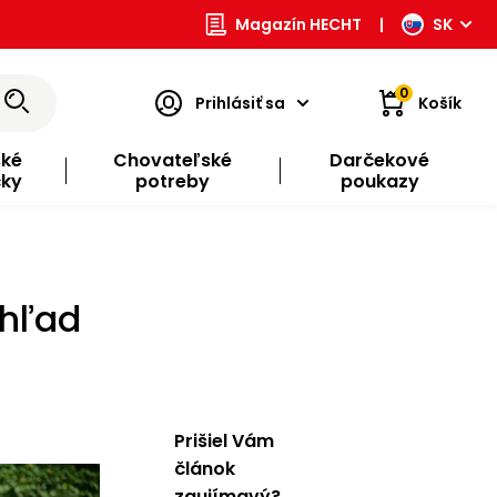
Magazín HECHT
|
SK
0
Prihlásiť sa
Košík
ské
Chovateľské
Darčekové
čky
potreby
poukazy
ehľad
Prišiel Vám
článok
zaujímavý?