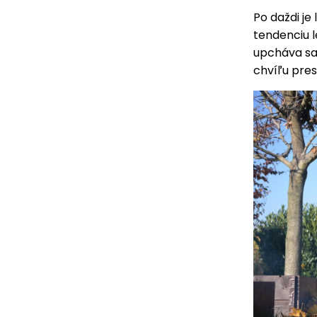
Po daždi je 
tendenciu l
upcháva sa
chvíľu pres