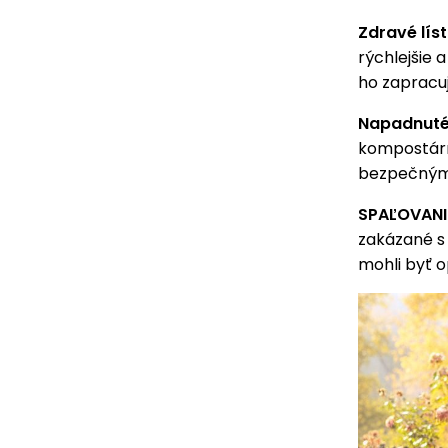
Zdravé líst
rýchlejšie 
ho zapracuj
Napadnuté 
kompostárn
bezpečným 
SPAĽOVANIE
zakázané s 
mohli byť o