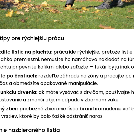
tipy pre rýchlejšiu prácu
ite lístie na plachtu:
práca ide rýchlejšie, pretože lístie
ľahko premiestni, nemusíte ho namáhavo nakladať na fúr
achtu pripevnite kolíkmi alebo zaťažte — fukár by ju inak o
te po častiach:
rozdeľte záhradu na zóny a pracujte po n
 čas a obmedzíte opakované manipulácie.
funkciu drvenia:
ak máte vysávač s drvičom, používajte 
stovanie a zmenší objem odpadu v zbernom vaku.
ný zber:
priebežné zbieranie lístia bráni hromadeniu veľ
rstiev, ktoré by bolo ťažké odstrániť naraz.
ie nazbieraného lístia