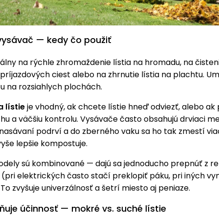
 vysávač — kedy čo použiť
eálny na rýchle zhromaždenie lístia na hromadu, na čisten
príjazdových ciest alebo na zhrnutie lístia na plachtu. U
u na rozsiahlych plochách.
 lístie
je vhodný, ak chcete lístie hneď odviezť, alebo ak
hu a väčšiu kontrolu. Vysávače často obsahujú drviaci m
ri nasávaní podrví a do zberného vaku sa ho tak zmestí vi
avyše lepšie kompostuje.
odely sú kombinované — dajú sa jednoducho prepnúť z re
(pri elektrických často stačí preklopiť páku, pri iných v
To zvyšuje univerzálnosť a šetrí miesto aj peniaze.
ňuje účinnosť — mokré vs. suché lístie