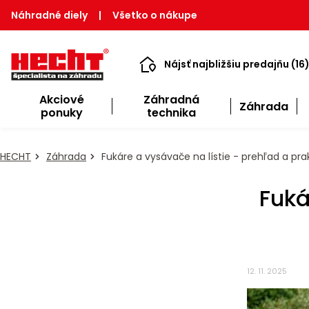
Náhradné diely
|
Všetko o nákupe
Nájsť najbližšiu predajňu (16
Akciové
Záhradná
Záhrada
ponuky
technika
HECHT
Záhrada
Fukáre a vysávače na lístie - prehľad a pra
Fuká
12. 11. 2025