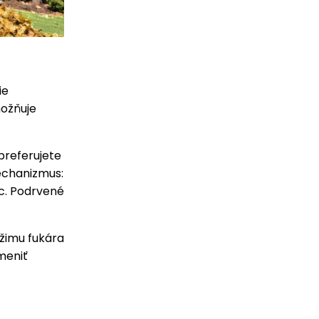
ie
možňuje
 preferujete
echanizmus:
ac. Podrvené
žimu fukára
ymeniť