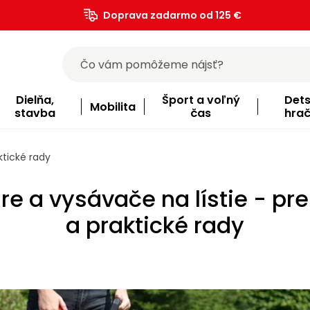
Doprava zadarmo od 125 €
)
Dielňa,
Šport a voľný
Det
Mobilita
stavba
čas
hra
ktické rady
re a vysávače na lístie - pr
a praktické rady