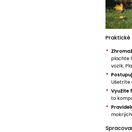
Praktické 
Zhromažd
plachte 
vozík. Pl
Postupuj
Ušetríte
Využite 
to kompo
Pravidel
mokrých v
Spracovan