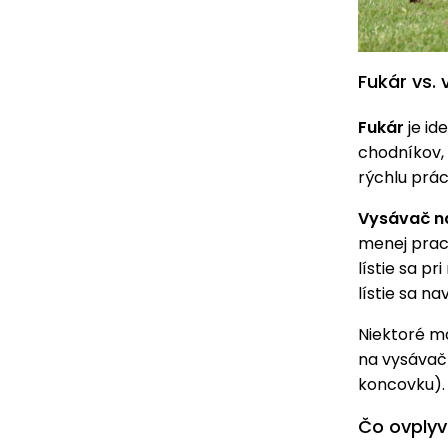
Fukár vs.
Fukár
je id
chodníkov, 
rýchlu prác
Vysávač na
menej prac
lístie sa p
lístie sa n
Niektoré m
na vysávač 
koncovku). 
Čo ovplyv