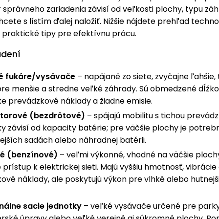
er správneho zariadenia závisí od veľkosti plochy, typu zá
cete s lístím ďalej naložiť. Nižšie nájdete prehľad technol
 praktické tipy pre efektívnu prácu.
adení
ké fukáre/vysávače
– napájané zo siete, zvyčajne ľahšie, 
re menšie a stredne veľké záhrady. Sú obmedzené dĺžkou
ke prevádzkové náklady a žiadne emisie.
torové (bezdrôtové)
– spájajú mobilitu s tichou prevád
y závisí od kapacity batérie; pre väčšie plochy je potre
ejších sadách alebo náhradnej batérii.
é (benzínové)
– veľmi výkonné, vhodné na väčšie ploch
e prístup k elektrickej sieti. Majú vyššiu hmotnosť, vibrácie
ové náklady, ale poskytujú výkon pre vlhké alebo hutnejš
nálne sacie jednotky
– veľké vysávače určené pre parky
rské úpravy alebo veľké verejné aj súkromné plochy. Po