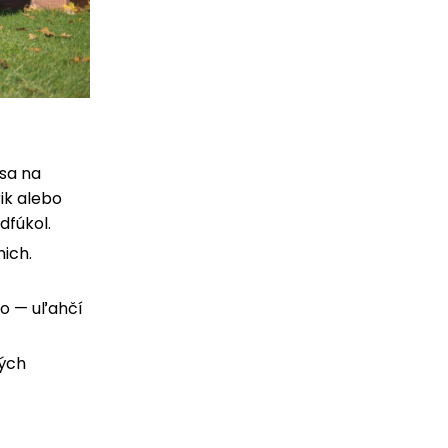
 sa na
ik alebo
dfúkol.
ich.
ho — uľahčí
kých