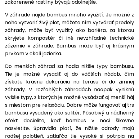
zakorenené rastliny bývajú odolnejšie.
vozíky
Navijaky
Čerpadlá
V záhrade nájde bambus mnoho využití. Je možné z
a
neho vytvoriť živý plot, môžete ním vytvárať predely
Príslušenstvo
vodárne
záhrady, môže byť využitý ako bariéra, za ktorou
skryjete kompostér či iné nevzhľadné technické
Vysokotlakové
zázemie v záhrade. Bambus môže byť aj krásnym
Bagre
umývačky
prvkom v okolí jazierka.
Zametacie
Do menších záhrad sa hodia nižšie typy bambusu.
stroje
Tie je možné vysadiť aj do väčších nádob, čím
Snežné
získate krásnu dekoráciu na terasu či do zimnej
frézy
záhrady. V rozľahlých záhradách naopak vyniknú
vyššie typy, z ktorých je možné vysádzať aj menší háj
Odhŕňače
s miestom pre relaxáciu. Dobre môže fungovať aj trs
a lopaty
bambusu vysadený ako solitér. Pôsobivý a nádherný
na sneh
efekt docielite, keď bambus v noci šikovne
Postrekovače
nasvietite. Spravidla platí, že nižšie odrody majú
a rosiče
radšej polotieň, zatiaľčo tie vysoké si potrpia na