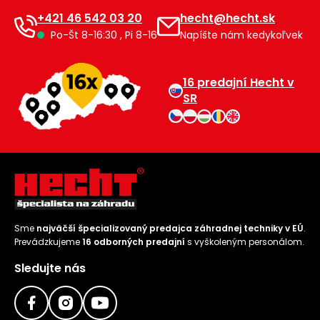
+421 46 542 03 20
hecht@hecht.sk
Po-Št 8-16:30 , Pi 8-16
Napíšte nám kedykoľvek
16 predajní Hecht v
SR
Sme
najväčší špecializovaný predajca záhradnej techniky v EÚ
.
Prevádzkujeme
16 odborných predajní
s vyškoleným personálom.
Sledujte nás