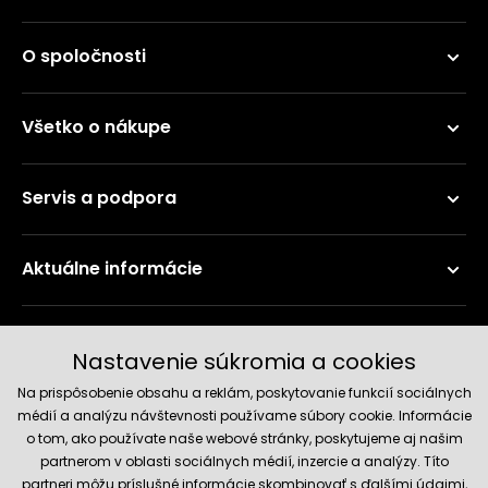
O spoločnosti
Všetko o nákupe
Servis a podpora
Aktuálne informácie
Doručenie a platobné metódy
Nastavenie súkromia a cookies
Na prispôsobenie obsahu a reklám, poskytovanie funkcií sociálnych
médií a analýzu návštevnosti používame súbory cookie. Informácie
o tom, ako používate naše webové stránky, poskytujeme aj našim
partnerom v oblasti sociálnych médií, inzercie a analýzy. Títo
partneri môžu príslušné informácie skombinovať s ďalšími údajmi,