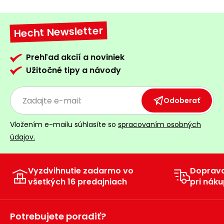
Hecht Newsletter
Prehľad akcií a noviniek
Užitočné tipy a návody
Odoberať
Vložením e-mailu súhlasíte so
spracovaním osobných
údajov.
Vyzdvihnutie zadarmo vo
Doprav
všetkých 16 predajniach
pri náku
Potrebujete poradiť?