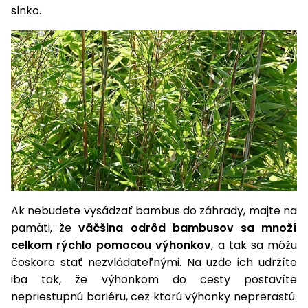
slnko.
Príslušenstvo
Ak nebudete vysádzať bambus do záhrady, majte na
pamäti, že
väčšina odrôd bambusov sa množí
celkom rýchlo pomocou výhonkov
, a tak sa môžu
čoskoro stať nezvládateľnými. Na uzde ich udržíte
iba tak, že výhonkom do cesty postavíte
nepriestupnú bariéru, cez ktorú výhonky neprerastú.