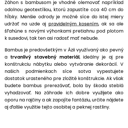
Záhon s bambusom je vhodné olemovať napríklad
odolnou geotextíliou, ktorú zapustíte cca 40 cm do
hĺbky. Menšie odrody je možné síce do istej miery
udržať na uzde aj
pravidelným kosením
, ak sa ale
šľahúne s novými výhonkami pretiahnu pod plotom
k susedovi, tak ten asi radosť mať nebude.
Bambus je predovšetkým v Ázii využívaný ako pevný
a
trvanlivý stavebný materiál
, ideálny je aj pre
konštrukciu nábytku alebo vytváranie dekorácií. V
našich podmienkach síce sotva vypestujete
dostatok urasteného pre zložité konštrukcie. Ak však
budete bambus prerezávať, bola by škoda steblá
vyhadzovať. Na záhrade ich dobre využijete ako
oporu na rajčiny a ak zapojíte fantáziu, určite nájdete
aj ďalšie využitie tejto osobitej a peknej rastliny.