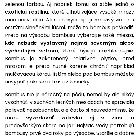
úložné
vozidlá
Ochrana
Štiepačky
zelenou farbou. Aj napriek tomu sa stále jedná o
stoly
obrubníky
Vidly
boxy
rastlín
Náhradné
dreva
exotickú rastlinu
, ktoré dlhotrvajúce vysoké mrazy
Príslušenstvo
Seniorské
nože
Vibračné
Tieniace
moc nesvedčia. Ak sa navyše spojí mrazivý vietor s
vozíky
Záhradné
Drviče
dosky
textílie
ostrými slnečnými lúčmi, môže to bambus poškodiť.
koše
vetiev
Preto na výsadbu bambusu vyberajte také miesta,
Prilby
Odpudzovače
Transportéry
kde nebude vystavený najmä severným alebo
Krhly
a pasce
Špalíkovače
východným vetrom
, ktoré bývajú najchladnejšie.
Rezačky
Doplnky
Bambus je zakorenený relatívne plytko, pred
Fukáre a
na
mrazom je preto nutné korene chrániť napríklad
vysávače
betón
mulčovacou kôrou, lístím alebo pod bambus môžete
na lístie
nasypať pokosenú trávu z kosačky.
Meracie
Záhradné
prístroje
Bambus nie je náročný na pôdu, nemal by ale nikdy
vozíky
vyschnúť. V suchých letných mesiacoch ho spravidla
Nabíjačky
autobatérií
polievať nezabudnete, ale často si neuvedomíme, že
Fúriky
môže
vyžadovať zálievku aj v zime
a
predovšetkým skoro na jar. Najviac vody potrebujú
Vykurovanie
Rozmetadlá
bambusy prvé dva roky po výsadbe. Staršie a dobre
a posypové