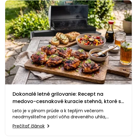
Dokonalé letné grilovanie: Recept na
medovo-cesnakové kuracie stehná, ktoré si
zamilujete
Leto je v plnom prúde a k teplým večerom
neodmysliteľne patrí vôňa dreveného uhlia,
praskanie ohňa a smiech s priateľmi…
Prečítať článok