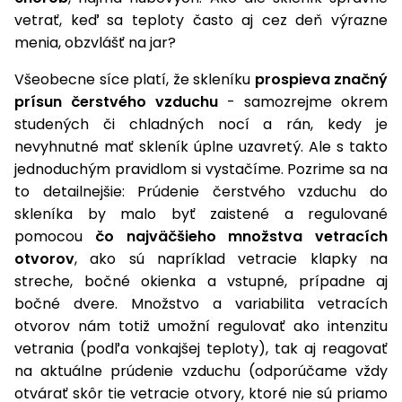
úložné
vozidlá
Ochrana
Štiepačky
stoly
obrubníky
vetrať, keď sa teploty často aj cez deň výrazne
Vidly
boxy
rastlín
Náhradné
dreva
Príslušenstvo
Seniorské
menia, obzvlášť na jar?
nože
Vibračné
Tieniace
vozíky
Záhradné
Drviče
dosky
textílie
Všeobecne síce platí, že skleníku
prospieva značný
koše
vetiev
prísun čerstvého vzduchu
- samozrejme okrem
Prilby
Odpudzovače
Transportéry
studených či chladných nocí a rán, kedy je
Krhly
a pasce
Špalíkovače
nevyhnutné mať skleník úplne uzavretý. Ale s takto
Rezačky
Doplnky
jednoduchým pravidlom si vystačíme. Pozrime sa na
Fukáre a
na
to detailnejšie: Prúdenie čerstvého vzduchu do
vysávače
betón
skleníka by malo byť zaistené a regulované
na lístie
pomocou
čo najväčšieho množstva vetracích
Meracie
Záhradné
otvorov
, ako sú napríklad vetracie klapky na
prístroje
vozíky
streche, bočné okienka a vstupné, prípadne aj
Nabíjačky
bočné dvere. Množstvo a variabilita vetracích
autobatérií
Fúriky
otvorov nám totiž umožní regulovať ako intenzitu
vetrania (podľa vonkajšej teploty), tak aj reagovať
Vykurovanie
Rozmetadlá
na aktuálne prúdenie vzduchu (odporúčame vždy
a posypové
otvárať skôr tie vetracie otvory, ktoré nie sú priamo