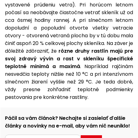
vozíky
vystavené prúdeniu vetra). Pri horúcom letnom
Navijaky
počasí sa neobávajte čiastočne vetrať skleník už od
Čerpadlá
cca ôsmej hodiny rannej. A pri slnečnom letnom
a
Príslušenstvo
vodárne
dopoludní a popoludní otvorte všetky vetracie
otvory - otvorená vetraná plocha by v tú dobu mala
Vysokotlakové
činiť aspoň 20 % celkovej plochy skleníka. Na záver je
Bagre
umývačky
dôležité zdôrazniť, že
rôzne druhy rastlín majú pre
svoj zdravý vývin a rast v skleníku špecifické
Zametacie
teplotné minimá a maximá
. Napríklad rajčinám
stroje
nesvedčia teploty nižšie než 10 °C a pri intenzívnom
Snežné
slnečnom žiarení vyššie než 29 °C. Je teda dobré,
frézy
vždy presne zohľadniť teplotné podmienky
pestovania pre konkrétne rastliny.
Odhŕňače
a lopaty
na sneh
Páčil sa vám článok? Nechajte si zasielať ďalšie
Postrekovače
články a novinky na e-mail, aby vám nič neuniklo!
a rosiče