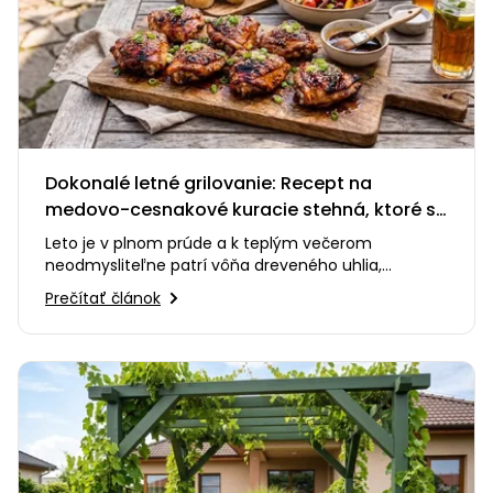
Dokonalé letné grilovanie: Recept na
medovo-cesnakové kuracie stehná, ktoré si
zamilujete
Leto je v plnom prúde a k teplým večerom
neodmysliteľne patrí vôňa dreveného uhlia,
praskanie ohňa a smiech s priateľmi…
Prečítať článok