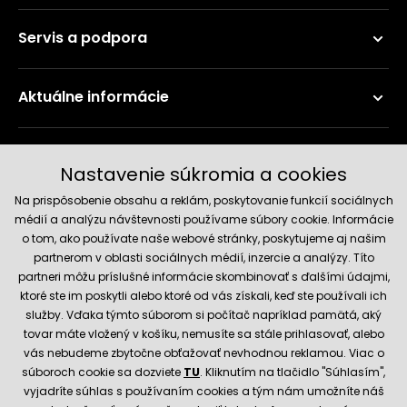
Servis a podpora
Aktuálne informácie
Doručenie a platobné metódy
Nastavenie súkromia a cookies
Na prispôsobenie obsahu a reklám, poskytovanie funkcií sociálnych
médií a analýzu návštevnosti používame súbory cookie. Informácie
o tom, ako používate naše webové stránky, poskytujeme aj našim
partnerom v oblasti sociálnych médií, inzercie a analýzy. Títo
partneri môžu príslušné informácie skombinovať s ďalšími údajmi,
ktoré ste im poskytli alebo ktoré od vás získali, keď ste používali ich
služby. Vďaka týmto súborom si počítač napríklad pamätá, aký
Spoľahlivý obchod
tovar máte vložený v košíku, nemusíte sa stále prihlasovať, alebo
vás nebudeme zbytočne obťažovať nevhodnou reklamou. Viac o
súboroch cookie sa dozviete
TU
. Kliknutím na tlačidlo "Súhlasím",
vyjadríte súhlas s používaním cookies a tým nám umožníte náš