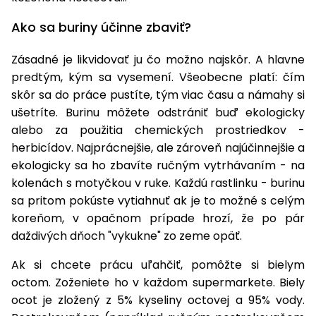
úložné
vozidlá
Ochrana
Štiepačky
stoly
obrubníky
Vidly
boxy
rastlín
Náhradné
dreva
Ako sa buriny účinne zbaviť?
Príslušenstvo
Seniorské
nože
Vibračné
Tieniace
vozíky
Záhradné
Drviče
dosky
textílie
Zásadné je likvidovať ju čo možno najskôr. A hlavne
koše
vetiev
predtým, kým sa vysemení. Všeobecne platí: čím
Prilby
Odpudzovače
Transportéry
skôr sa do práce pustíte, tým viac času a námahy si
Krhly
a pasce
Špalíkovače
ušetríte. Burinu môžete odstrániť buď ekologicky
Rezačky
alebo za použitia chemických prostriedkov -
Doplnky
Fukáre a
na
herbicídov. Najprácnejšie, ale zároveň najúčinnejšie a
vysávače
betón
ekologicky sa ho zbavíte ručným vytrhávaním - na
na lístie
kolenách s motyčkou v ruke. Každú rastlinku - burinu
Meracie
sa pritom pokúste vytiahnuť ak je to možné s celým
Záhradné
prístroje
vozíky
koreňom, v opačnom prípade hrozí, že po pár
Nabíjačky
daždivých dňoch "vykukne" zo zeme opäť.
autobatérií
Fúriky
Ak si chcete prácu uľahčiť, pomôžte si bielym
octom. Zoženiete ho v každom supermarkete. Biely
Vykurovanie
Rozmetadlá
ocot je zložený z 5% kyseliny octovej a 95% vody.
a posypové