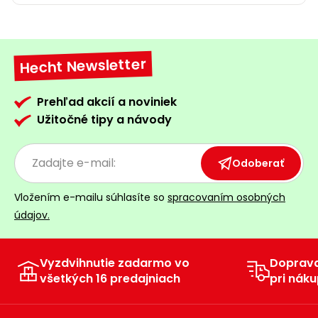
Hecht Newsletter
Prehľad akcií a noviniek
Užitočné tipy a návody
Odoberať
Vložením e-mailu súhlasíte so
spracovaním osobných
údajov.
Vyzdvihnutie zadarmo vo
Doprav
všetkých 16 predajniach
pri náku