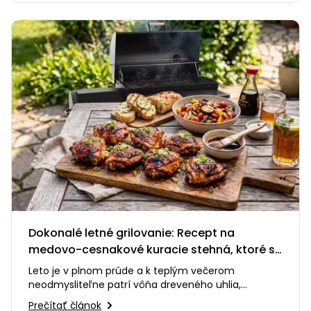
Dokonalé letné grilovanie: Recept na
medovo-cesnakové kuracie stehná, ktoré si
zamilujete
Leto je v plnom prúde a k teplým večerom
neodmysliteľne patrí vôňa dreveného uhlia,
praskanie ohňa a smiech s priateľmi…
Prečítať článok