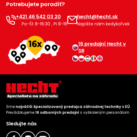
Potrebujete poradiť?
+421 46 542 03 20
hecht@hecht.sk
Po-Št 8-16:30 , Pi 8-16
Napíšte nám kedykoľvek
16 predajní Hecht v
SR
Sme
najväčší špecializovaný predajca záhradnej techniky v EÚ
.
Prevádzkujeme
16 odborných predajní
s vyškoleným personálom.
Sledujte nás