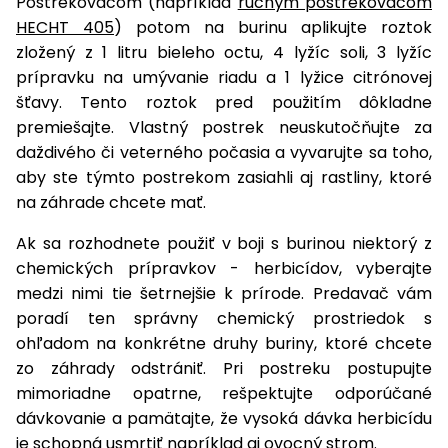
Postrekovačom (napríklad
ručným postrekovačom
vozíky
Navijaky
HECHT 405
) potom na burinu aplikujte roztok
Čerpadlá
zložený z 1 litru bieleho octu, 4 lyžíc soli, 3 lyžíc
a
prípravku na umývanie riadu a 1 lyžice citrónovej
Príslušenstvo
vodárne
šťavy. Tento roztok pred použitím dôkladne
premiešajte. Vlastný postrek neuskutočňujte za
Vysokotlakové
Bagre
umývačky
daždivého či veterného počasia a vyvarujte sa toho,
aby ste týmto postrekom zasiahli aj rastliny, ktoré
Zametacie
na záhrade chcete mať.
stroje
Ak sa rozhodnete použiť v boji s burinou niektorý z
Snežné
chemických prípravkov - herbicídov, vyberajte
frézy
medzi nimi tie šetrnejšie k prírode. Predavač vám
poradí ten správny chemický prostriedok s
Odhŕňače
a lopaty
ohľadom na konkrétne druhy buriny, ktoré chcete
na sneh
zo záhrady odstrániť. Pri postreku postupujte
mimoriadne opatrne, rešpektujte odporúčané
Postrekovače
dávkovanie a pamätajte, že vysoká dávka herbicídu
a rosiče
je schopná usmrtiť napríklad aj ovocný strom.