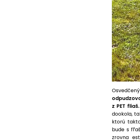
Osvedčený
odpudzova
z PET fliaš.
dookola, t
ktorú takt
bude s fľa
zrovna est