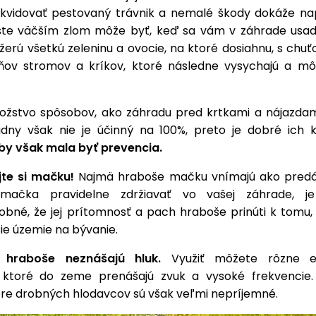
ikvidovať pestovaný trávnik a nemalé škody dokáže na
šte väčším zlom môže byť, keď sa vám v záhrade usad
žerú všetkú zeleninu a ovocie, na ktoré dosiahnu, s chuť
ňov stromov a kríkov, ktoré následne vysychajú a mô
nožstvo spôsobov, ako záhradu pred krtkami a nájazda
iadny však nie je účinný na 100%, preto je dobré ich 
y však mala byť prevencia.
te si mačku!
Najmä hraboše mačku vnímajú ako predá
ačka pravidelne zdržiavať vo vašej záhrade, j
bné, že jej prítomnosť a pach hraboše prinúti k tomu, a
ie územie na bývanie.
 hraboše neznášajú hluk.
Využiť môžete rôzne el
, ktoré do zeme prenášajú zvuk a vysoké frekvencie.
pre drobných hlodavcov sú však veľmi nepríjemné.