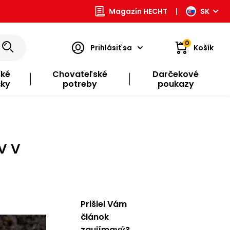
Magazín HECHT
|
SK
0
Prihlásiť sa
Košík
ské
Chovateľské
Darčekové
čky
potreby
poukazy
v v
Prišiel Vám
článok
zaujímavý?