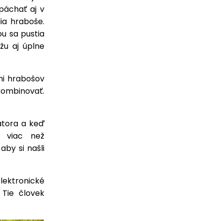
páchať aj v
ia hraboše.
ou sa pustia
žu aj úplne
mi hrabošov
kombinovať.
tora a keď
e viac než
by si našli
ektronické
 Tie človek