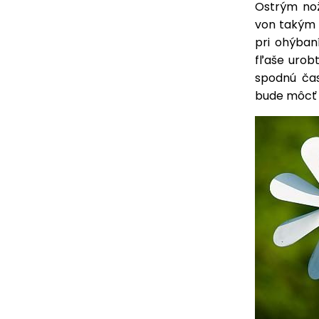
Ostrým nož
von takým s
pri ohýban
fľaše urob
spodnú čas
bude môcť 