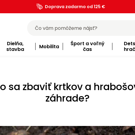
Doprava zadarmo od 125 €
)
Dielňa,
Šport a voľný
Det
Mobilita
stavba
čas
hra
o sa zbaviť krtkov a hrabošo
záhrade?