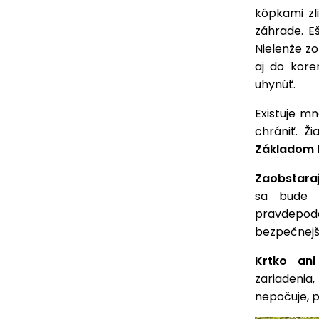
kôpkami zl
záhrade. E
Nielenže zo
aj do kore
uhynúť.
Existuje m
chrániť. Ž
Základom b
Zaobstaraj
sa bude m
pravdepodo
bezpečnejš
Krtko ani
zariadenia
nepočuje, 