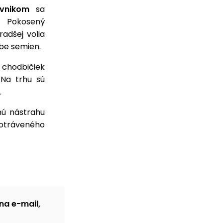
vnikom
sa
. Pokosený
radšej volia
obe semien.
chodbičiek
 Na trhu sú
.
nú nástrahu
 otráveného
na e-mail,