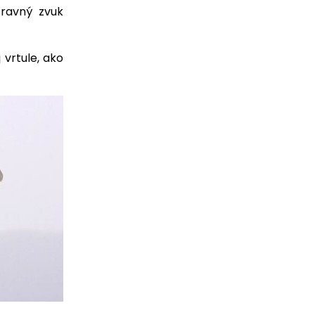
travný zvuk
 vrtule, ako