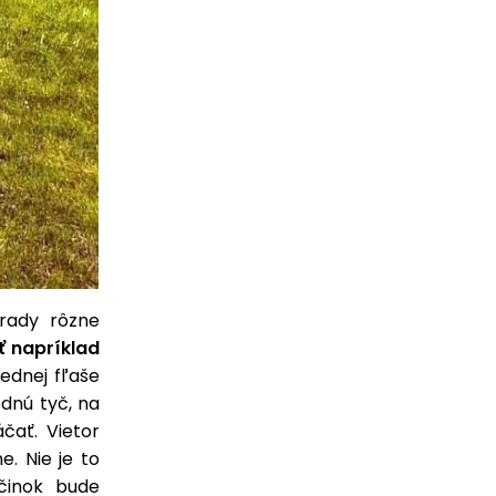
rady rôzne
ť napríklad
jednej fľaše
dnú tyč, na
čať. Vietor
. Nie je to
účinok bude