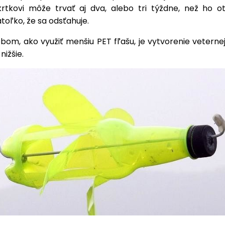
krtkovi môže trvať aj dva, alebo tri týždne, než ho o
toľko, že sa odsťahuje.
om, ako využiť menšiu PET fľašu, je vytvorenie veternej
nižšie.