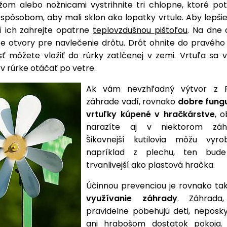
om alebo nožnicami vystrihnite tri chlopne, ktoré p
pôsobom, aby mali sklon ako lopatky vrtule. Aby lepšie 
í ich zahrejte opatrne
teplovzdušnou pištoľou
. Na dne 
te otvory pre navlečenie drôtu. Drôt ohnite do pravého 
ť môžete vložiť do rúrky zatlčenej v zemi. Vrtuľa sa
v rúrke otáčať po vetre.
Ak vám nevzhľadný výtvor z P
záhrade vadí, rovnako
dobre fungu
vrtuľky kúpené v hračkárstve
, 
narazíte aj v niektorom záhr
Šikovnejší kutilovia môžu vyro
napríklad z plechu, ten bud
trvanlivejší ako plastová hračka.
Účinnou prevenciou je rovnako ta
využívanie záhrady
. Záhrada
pravidelne pobehujú deti, neposky
ani hrabošom dostatok pokoja