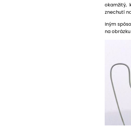
okamžitý, 
znechutí na
Iným spôsob
na obrázku 