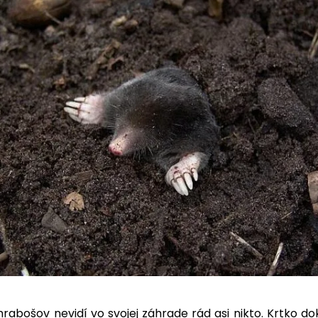
hrabošov nevidí vo svojej záhrade rád asi nikto. Krtko do