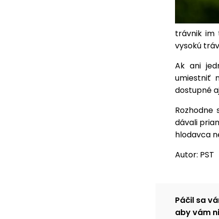
trávnik im 
vysokú tráv
Ak ani je
umiestniť 
dostupné a
Rozhodne 
dávali pri
hlodavca n
Autor: PST
Páčil sa vá
aby vám ni