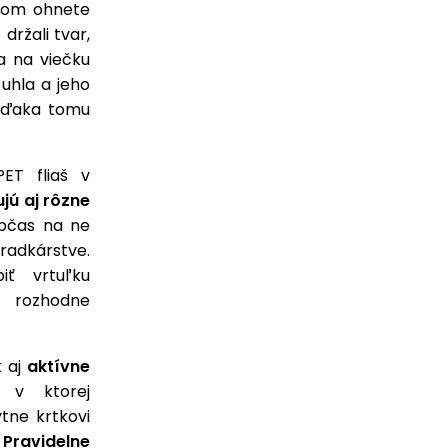
otom ohnete
držali tvar,
a na viečku
uhla a jeho
 vďaka tomu
ET fliaš v
jú aj rôzne
občas na ne
adkárstve.
biť vrtuľku
e rozhodne
k aj
aktívne
, v ktorej
tne krtkovi
.
Pravidelne