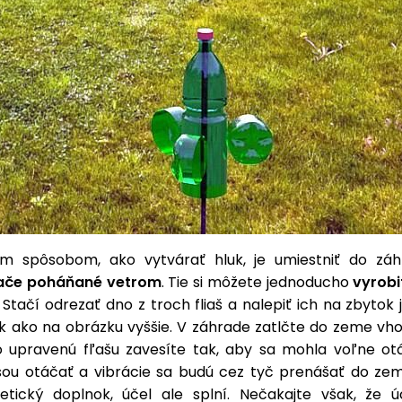
m spôsobom, ako vytvárať hluk, je umiestniť do záh
če poháňané vetrom
. Tie si môžete jednoducho
vyrobi
Stačí odrezať dno z troch fliaš a nalepiť ich na zbytok 
ak ako na obrázku vyššie. V záhrade zatlčte do zeme vho
o upravenú fľašu zavesíte tak, aby sa mohla voľne otá
šou otáčať a vibrácie sa budú cez tyč prenášať do zeme
etický doplnok, účel ale splní. Nečakajte však, že 