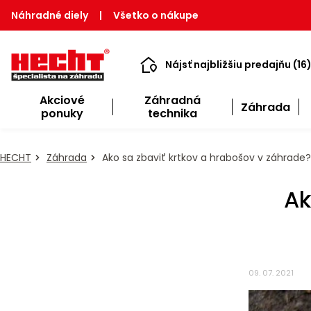
Náhradné diely
|
Všetko o nákupe
Nájsť najbližšiu predajňu (16
Akciové
Záhradná
Záhrada
ponuky
technika
HECHT
Záhrada
Ako sa zbaviť krtkov a hrabošov v záhrade?
Ak
09. 07. 2021