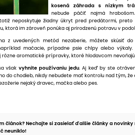
kosená záhrada s nízkym trá
nebude páčiť najmä hrabošom
totiž neposkytuje žiadny úkryt pred predátormi, preto 
u, ktorá im zároveň ponúka aj prirodzenú potravu v pod
dna z uvedených metód nezaberie, môžete skúsiť do 
napríklad mačacie, prípadne psie chlpy alebo výkaly.
j rôzne aromatické prípravky, ktoré hlodavcom nevoňajú
sa však
vyhnite používaniu jedu
. Aj keď by ste otráve
amo do chodieb, nikdy nebudete mať kontrolu nad tým, že
ezožerie nejaký dravec, mačka alebo pes.
m článok? Nechajte si zasielať ďalšie články a novinky 
č neuniklo!