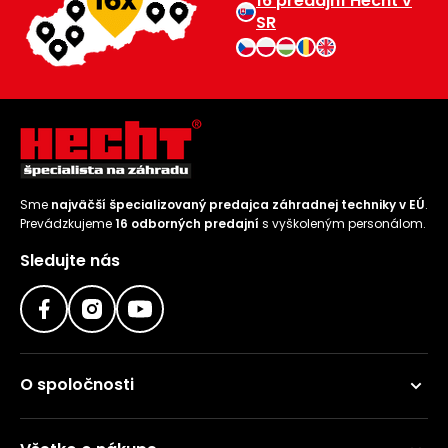
16 predajní Hecht v
SR
Sme
najväčší špecializovaný predajca záhradnej techniky v EÚ
.
Prevádzkujeme
16 odborných predajní
s vyškoleným personálom.
Sledujte nás
O spoločnosti