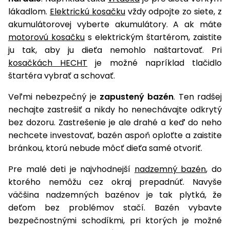
vozíky
lákadlom.
Elektrickú kosačku
vždy odpojte zo siete, z
Navijaky
Čerpadlá
akumulátorovej vyberte akumulátory. A ak máte
a
motorovú kosačku
s elektrickým štartérom, zaistite
Príslušenstvo
vodárne
ju tak, aby ju dieťa nemohlo naštartovať. Pri
kosačkách HECHT
je možné napríklad tlačidlo
Vysokotlakové
štartéra vybrať a schovať.
Bagre
umývačky
Veľmi nebezpečný je
zapustený bazén
. Ten radšej
Zametacie
nechajte zastrešiť a nikdy ho nenechávajte odkrytý
stroje
bez dozoru. Zastrešenie je ale drahé a keď do neho
Snežné
nechcete investovať, bazén aspoň oploťte a zaistite
frézy
bránkou, ktorú nebude môcť dieťa samé otvoriť.
Odhŕňače
Pre malé deti je najvhodnejší
nadzemný bazén
, do
a lopaty
ktorého nemôžu cez okraj prepadnúť. Navyše
na sneh
väčšina nadzemných bazénov je tak plytká, že
Postrekovače
deťom bez problémov stačí. Bazén vybavte
a rosiče
bezpečnostnými schodíkmi, pri ktorých je možné