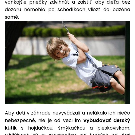
vonkajšie priečky zdvihnúť a zaistiť, aby dieťa bez
Príslušenstvo
dozoru nemohlo po schodíkoch vliezť do bazéna
samé.
Aby deti v záhrade nevyvádzali a nelákalo ich niečo
nebezpečné, nie je od veci im
vybudovať detský
kútik
s hojdačkou, šmýkačkou a pieskoviskom.