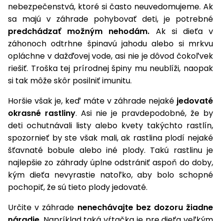
úložné
vozidlá
Ochrana
Štiepačky
nebezpečenstvá, ktoré si často neuvedomujeme. Ak
stoly
obrubníky
Vidly
boxy
rastlín
Náhradné
dreva
sa majú v záhrade pohybovať deti, je potrebné
Príslušenstvo
Seniorské
nože
Vibračné
Tieniace
predchádzať možným nehodám.
Ak si dieťa v
vozíky
Záhradné
Drviče
dosky
textílie
záhonoch odtrhne špinavú jahodu alebo si mrkvu
koše
vetiev
opláchne v dažďovej vode, asi nie je dôvod čokoľvek
Prilby
Odpudzovače
Transportéry
riešiť. Troška tej prírodnej špiny mu neublíži, naopak
Krhly
a pasce
Špalíkovače
si tak môže skôr posilniť imunitu.
Rezačky
Doplnky
Fukáre a
Horšie však je, keď máte v záhrade nejaké
jedovaté
na
vysávače
betón
okrasné rastliny
. Asi nie je pravdepodobné, že by
na lístie
deti ochutnávali listy alebo kvety takýchto rastlín,
Meracie
spozornieť by ste však mali, ak rastlina plodí nejaké
Záhradné
prístroje
šťavnaté bobule alebo iné plody. Takú rastlinu je
vozíky
najlepšie zo záhrady úplne odstrániť aspoň do doby,
Nabíjačky
autobatérií
kým dieťa nevyrastie natoľko, aby bolo schopné
Fúriky
pochopiť, že sú tieto plody jedovaté.
Vykurovanie
Rozmetadlá
Určite v záhrade
nenechávajte bez dozoru žiadne
a posypové
náradie
. Napríklad taká
vŕtačka
je pre dieťa veľkým