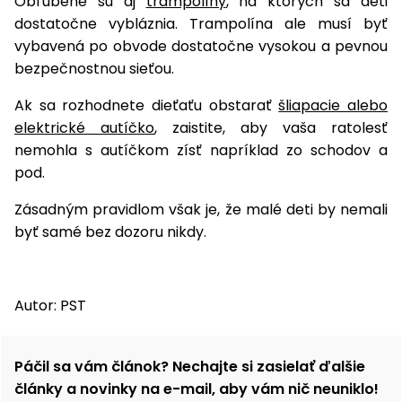
Obľúbené sú aj
trampolíny
, na ktorých sa deti
dostatočne vybláznia. Trampolína ale musí byť
vybavená po obvode dostatočne vysokou a pevnou
bezpečnostnou sieťou.
Ak sa rozhodnete dieťaťu obstarať
šliapacie alebo
elektrické autíčko
, zaistite, aby vaša ratolesť
nemohla s autíčkom zísť napríklad zo schodov a
pod.
Zásadným pravidlom však je, že malé deti by nemali
byť samé bez dozoru nikdy.
Autor: PST
Páčil sa vám článok? Nechajte si zasielať ďalšie
články a novinky na e-mail, aby vám nič neuniklo!