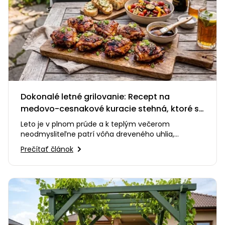
Dokonalé letné grilovanie: Recept na
medovo-cesnakové kuracie stehná, ktoré si
zamilujete
Leto je v plnom prúde a k teplým večerom
neodmysliteľne patrí vôňa dreveného uhlia,
praskanie ohňa a smiech s priateľmi…
Prečítať článok