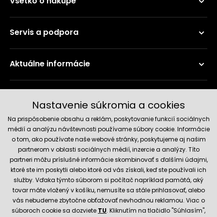
Všetko o nákupe
Servis a podpora
Aktuálne informácie
Doručenie a platobné metódy
Nastavenie súkromia a cookies
Na prispôsobenie obsahu a reklám, poskytovanie funkcií sociálnych
médií a analýzu návštevnosti používame súbory cookie. Informácie
o tom, ako používate naše webové stránky, poskytujeme aj našim
partnerom v oblasti sociálnych médií, inzercie a analýzy. Títo
partneri môžu príslušné informácie skombinovať s ďalšími údajmi,
ktoré ste im poskytli alebo ktoré od vás získali, keď ste používali ich
služby. Vďaka týmto súborom si počítač napríklad pamätá, aký
Spoľahlivý obchod
tovar máte vložený v košíku, nemusíte sa stále prihlasovať, alebo
vás nebudeme zbytočne obťažovať nevhodnou reklamou. Viac o
súboroch cookie sa dozviete
TU
. Kliknutím na tlačidlo "Súhlasím",