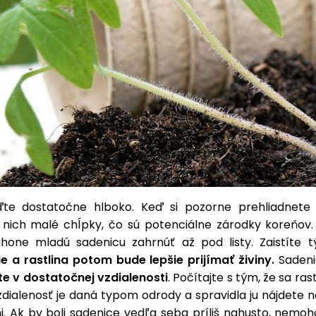
ďte dostatočne hlboko. Keď si pozorne prehliadnete 
 nich malé chĺpky, čo sú potenciálne zárodky koreňov.
hone mladú sadenicu zahrnúť až pod listy. Zaistíte
e a rastlina potom bude lepšie prijímať živiny.
Sadeni
te v dostatočnej vzdialenosti
. Počítajte s tým, že sa ras
zdialenosť je daná typom odrody a spravidla ju nájdete 
. Ak by boli sadenice vedľa seba príliš nahusto, nemoh