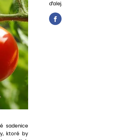
ďalej.
né sadenice
y, ktoré by