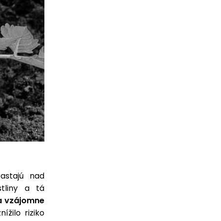
rastajú nad
tliny a tá
sa vzájomne
ížilo riziko