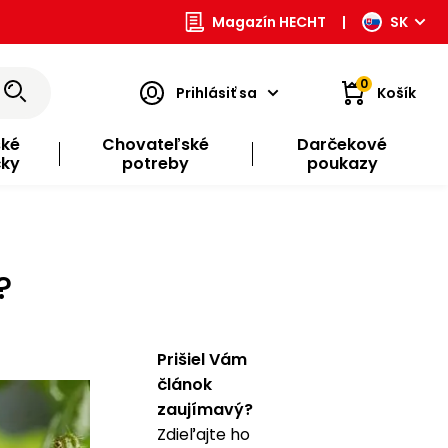
Magazín HECHT
|
SK
0
Prihlásiť sa
Košík
ské
Chovateľské
Darčekové
čky
potreby
poukazy
?
Prišiel Vám
článok
zaujímavý?
Zdieľajte ho