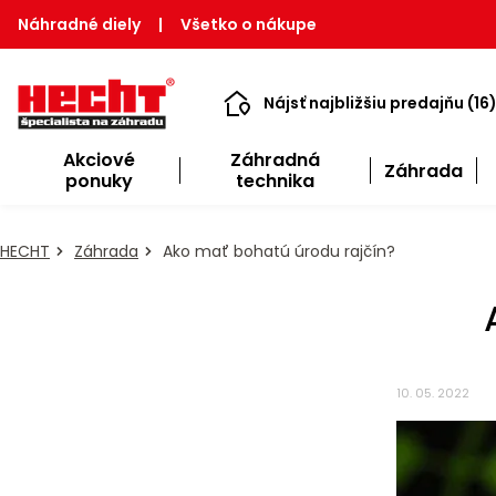
Náhradné diely
|
Všetko o nákupe
Nájsť najbližšiu predajňu (16
Akciové
Záhradná
Záhrada
ponuky
technika
HECHT
Záhrada
Ako mať bohatú úrodu rajčín?
10. 05. 2022