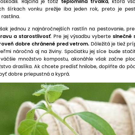
škodili. Rajčina je totiž
teplomilná trvalka
, ktorá vš
h šírkach vonku prežije iba jeden rok, preto je pe
rastlina.
však jednou z najnáročnejších rastlín na pestovanie, pr
ravu a starostlivosť
. Pre jej výsadbu vyberte
slnečné 
ároveň dobre chránené pred vetrom.
Dôležitá je tiež pr
veľmi náročná aj na živiny. Spočiatku jej síce bude stač
 väčšie množstvo kompostu, akonáhle však začne plodi
stvo draslíka. Ak chcete predísť hnilobe, doplňte do pôd
byť dobre priepustná a kyprá.