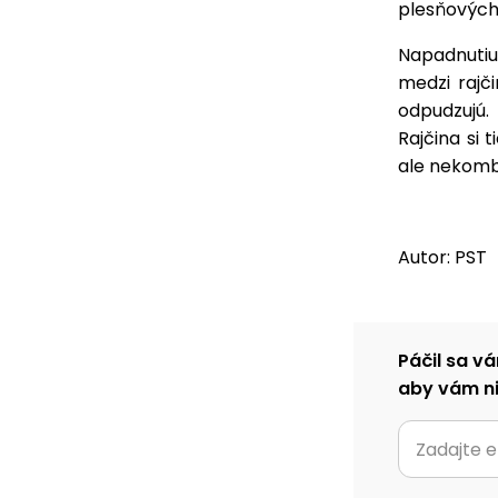
plesňových 
Napadnutiu
medzi rajč
odpudzujú.
Rajčina si 
ale nekomb
Autor: PST
Páčil sa vá
aby vám ni