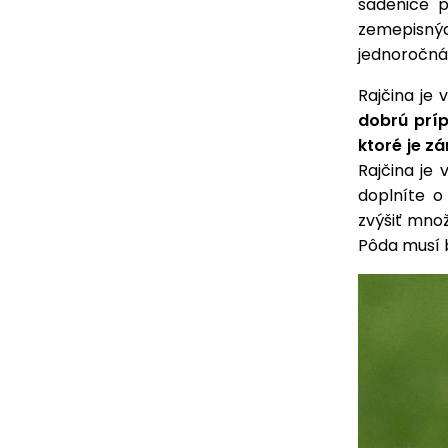
sadenice po
zemepisnýc
jednoročná 
Rajčina je 
dobrú príp
ktoré je z
Rajčina je 
doplníte o
zvýšiť množ
Pôda musí 