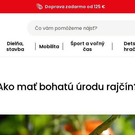
Doprava zadarmo od 125 €
)
Dielňa,
Šport a voľný
Det
Mobilita
stavba
čas
hra
Ako mať bohatú úrodu rajčín