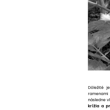
Dôležité 
ramenami 
následne vl
krížia a p