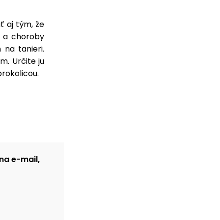
 aj tým, že
v a choroby
na tanieri.
m. Určite ju
rokolicou.
na e-mail,