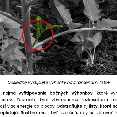
Dôsledne vyštipujte výhonky nad ramenami listov
je najmä
vyštipovanie bočných výhonkov
, ktoré vy
listov. Zabránite tým zbytočnému rozkošateniu ras
oží viac energie do plodov.
Odstraňujte aj listy, ktoré 
repletajú
. Rastlina musí byť vzdušná, aby sa zároveň zn