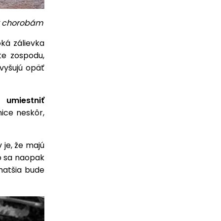
 k chorobám
oká zálievka
te zospodu,
zvyšujú opäť
ci
umiestniť
nice neskôr,
 je, že majú
bo sa naopak
hatšia bude