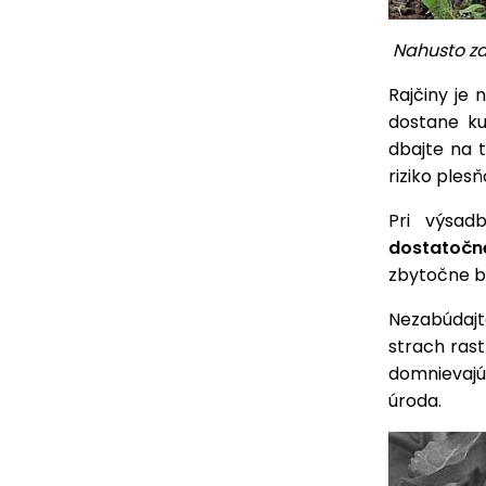
Nahusto za
Rajčiny je
dostane ku
dbajte na t
riziko ples
Pri výsad
dostatočn
zbytočne by
Nezabúdajt
strach rast
domnievajú
úroda.