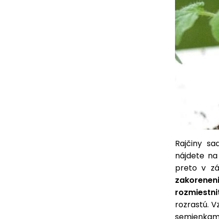
Rajčiny sa
nájdete na
preto v zá
zakoreneni
rozmiestni
rozrastú. V
semienkami