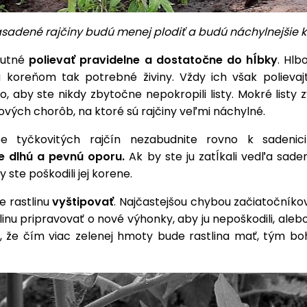
sadené rajčiny budú menej plodiť a budú náchylnejšie
 nutné
polievať pravidelne a dostatočne do hĺbky
. Hlb
 koreňom tak potrebné živiny. Vždy ich však polievaj
o, aby ste nikdy zbytočne nepokropili listy. Mokré listy 
ňových chorôb, na ktoré sú rajčiny veľmi náchylné.
be tyčkovitých rajčín nezabudnite rovno k sadeni
e dlhú a pevnú oporu.
Ak by ste ju zatĺkali vedľa sade
 ste poškodili jej korene.
e rastlinu
vyštipovať
. Najčastejšou chybou začiatočníkov
linu pripravovať o nové výhonky, aby ju nepoškodili, ale
, že čím viac zelenej hmoty bude rastlina mať, tým bo