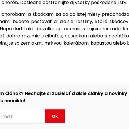
chorôb. Dôsledne odstraňujte aj všetky poškodené listy.
 chorobami a škodcami sa dá do istej miery predchádzať
inami budete pestovať aj ďalšie rastliny, ktoré škodco
 Napríklad taká bazalka sa nemusí s rajčinami rada len 
tiež dobre rozumie s cibuľou, cesnakom alebo s nechtíko
inujte so zemiakmi, mrkvou, kalerábom, kapustou alebo b
m článok? Nechajte si zasielať ďalšie články a novinky 
č neuniklo!
OK