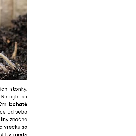
ich stonky,
 Nebojte sa
 tým
bohaté
ce od seba
tliny značne
na vrecku so
ol by medzi