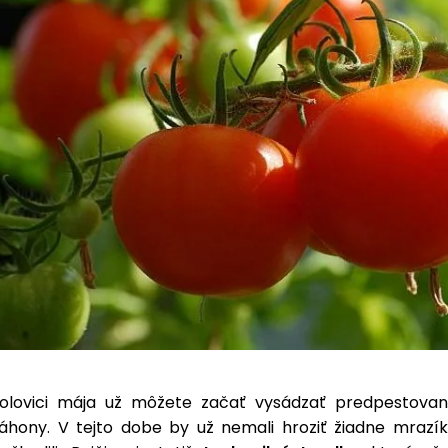
olovici mája už môžete začať vysádzať predpestova
záhony. V tejto dobe by už nemali hroziť žiadne mrazík