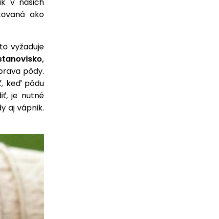
ak v našich
stovaná ako
eto vyžaduje
stanovisko,
íprava pôdy.
iť, keď pôdu
ť, je nutné
y aj vápnik.