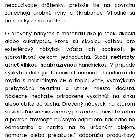
vozíky
nepoužívajte drôtenky, pretože tie na povrchu
Navijaky
zanechajú drobné ryhy a škrabance. Vhodné sú
Čerpadlá
handričky z mikrovlákna.
a
Príslušenstvo
vodárne
O drevený nábytok z materiálu ako je teak, akácia
Vysokotlakové
alebo eukalyptus, ktoré sú skvelou voľbou pre
Bagre
umývačky
exteriérový nábytok vďaka ich odolnosti, je
starostlivosť celkom jednoduchá. Stačí
nečistoty
Zametacie
utrieť vlhkou, neabrazívnou handričkou
. V prípade
stroje
výskytu odolnejších nečistôt namočte handričku do
mydla s neutrálnym pH a teplej vody, vyžmýkajte
Snežné
frézy
prebytočnú tekutinu a utrite miesto dočista.
Následne nechajte prirodzene vyschnúť na slnku
Odhŕňače
alebo utrite do sucha. Drevený nábytok, na ktorom
a lopaty
sú viditeľné väčšie známky poškodenia očistite kefou
na sneh
a povrch zrovnajte brúsnym papierom, následne ho
Postrekovače
odmastnite a natrite na to určeným olejom,
a rosiče
namorte alebo prelakujte,“ odporúča produktový