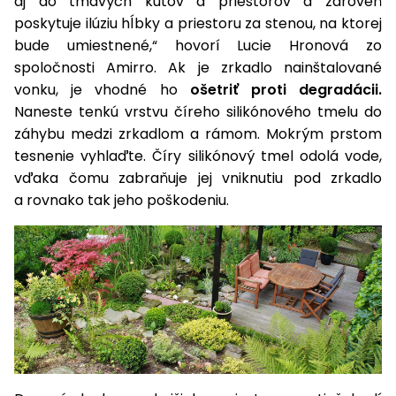
aj do tmavých kútov a priestorov a zároveň
poskytuje ilúziu hĺbky a priestoru za stenou, na ktorej
bude umiestnené,“ hovorí Lucie Hronová zo
spoločnosti Amirro. Ak je zrkadlo nainštalované
vonku, je vhodné ho
ošetriť proti degradácii.
Naneste tenkú vrstvu číreho silikónového tmelu do
záhybu medzi zrkadlom a rámom. Mokrým prstom
tesnenie vyhlaďte. Číry silikónový tmel odolá vode,
vďaka čomu zabraňuje jej vniknutiu pod zrkadlo
a rovnako tak jeho poškodeniu.