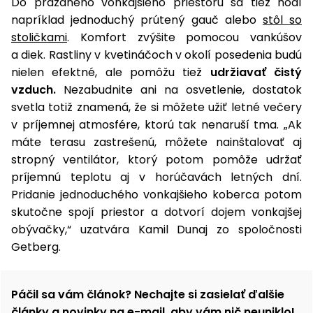
Do prázdneho vonkajšieho priestoru sa tiež hodí
napríklad jednoduchý prútený gauč alebo
stôl so
stoličkami
. Komfort zvýšite pomocou vankúšov
a diek. Rastliny v kvetináčoch v okolí posedenia budú
nielen efektné, ale pomôžu tiež
udržiavať čistý
vzduch.
Nezabudnite ani na osvetlenie, dostatok
svetla totiž znamená, že si môžete užiť letné večery
v príjemnej atmosfére, ktorú tak nenaruší tma. „Ak
máte terasu zastrešenú, môžete nainštalovať aj
stropný ventilátor, ktorý potom pomôže udržať
príjemnú teplotu aj v horúčavách letných dní.
Pridanie jednoduchého vonkajšieho koberca potom
skutočne spojí priestor a dotvorí dojem vonkajšej
obývačky,“ uzatvára Kamil Dunaj zo spoločnosti
Getberg.
Páčil sa vám článok? Nechajte si zasielať ďalšie
články a novinky na e-mail, aby vám nič neuniklo!