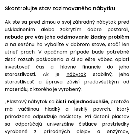
úložné
vozidlá
Ochrana
Štiepačky
stoly
obrubníky
Vidly
boxy
Skontrolujte stav zazimovaného nábytku
rastlín
Náhradné
dreva
Príslušenstvo
Seniorské
nože
Vibračné
Tieniace
vozíky
Záhradné
Ak ste sa pred zimou o svoj záhradný nábytok pred
Drviče
dosky
textílie
koše
vetiev
uskladnením alebo zakrytím dobre postarali,
Prilby
nebude pre vás jeho odzimovanie žiadny problém
Odpudzovače
Transportéry
Krhly
a pasce
a na sezónu ho vybalíte v dobrom stave, stačí len
Špalíkovače
utrieť prach. V opačnom prípade bude potrebné
Rezačky
Doplnky
zistiť rozsah poškodenia a či sa ešte vôbec oplatí
Fukáre a
na
investovať čas a hlavne financie do jeho
vysávače
betón
na lístie
starostlivosti. Ak je
nábytok
stabilný, jeho
Meracie
starostlivosť a úprava závisí predovšetkým od
Záhradné
prístroje
materiálu, z ktorého je vyrobený.
vozíky
Nabíjačky
„Plastový nábytok sa
čistí najjednoduchšie
, pretože
autobatérií
Fúriky
má väčšinou hladký a lesklý povrch, ktorý
prirodzene odpudzuje nečistoty. Pri čistení plastov
Vykurovanie
Rozmetadlá
sa odporúčajú univerzálne čistiace prostriedky
a posypové
vyrobené z prírodných olejov a enzýmov,