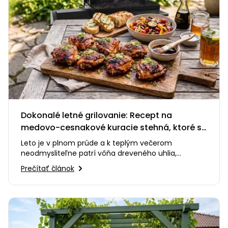
Dokonalé letné grilovanie: Recept na
medovo-cesnakové kuracie stehná, ktoré si
zamilujete
Leto je v plnom prúde a k teplým večerom
neodmysliteľne patrí vôňa dreveného uhlia,
praskanie ohňa a smiech s priateľmi…
Prečítať článok