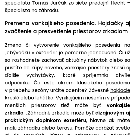
špecialista Tomáš Jurčák zo siete predajní Hecht –
Príslušenstvo
špecialista na záhradu.
Premena vonkajšieho posedenia. Hojdačky aj
zväčšenie a presvetlenie priestorov zrkadlom
Zmena či vytvorenie vonkajšieho posedenia na
„obývačku v exteriéri“ je pomerne jednoduché. Či už
sa rozhodnete zachovať aktuálny nábytok alebo sa
pustíte do kúpy nového, vonkajšie priestory znesú aj
ďalšie vychytávky, ktoré spríjemnia chvíle
odpočinku. Čo ešte okrem klasického posedenia
v priebehu sezóny určite oceníte? Závesné
hojdacie
kreslá
alebo
lehátka
. Vynikajúcim riešením v prípade
menších priestorov tiež môže byť
vonkajšie
zrkadlo
. „Záhradné zrkadlo môže byť
dizajnovým aj
praktickým doplnkom exteriéru
, hlavne ak máte
malú záhradku alebo terasu. Pomôže odrážať svetlo