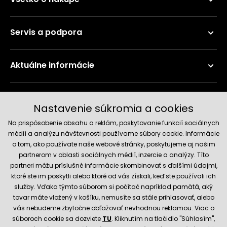
Servis a podpora
Aktuálne informácie
Doručenie a platobné metódy
Nastavenie súkromia a cookies
Na prispôsobenie obsahu a reklám, poskytovanie funkcií sociálnych
médií a analýzu návštevnosti používame súbory cookie. Informácie
o tom, ako používate naše webové stránky, poskytujeme aj našim
partnerom v oblasti sociálnych médií, inzercie a analýzy. Títo
partneri môžu príslušné informácie skombinovať s ďalšími údajmi,
ktoré ste im poskytli alebo ktoré od vás získali, keď ste používali ich
služby. Vďaka týmto súborom si počítač napríklad pamätá, aký
Spoľahlivý obchod
tovar máte vložený v košíku, nemusíte sa stále prihlasovať, alebo
vás nebudeme zbytočne obťažovať nevhodnou reklamou. Viac o
súboroch cookie sa dozviete
TU
. Kliknutím na tlačidlo "Súhlasím",