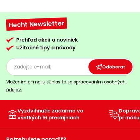
Hecht Newsletter
Prehľad akcií a noviniek
Užitočné tipy a návody
Odoberať
Vložením e-mailu súhlasíte so
spracovaním osobných
údajov.
Vyzdvihnutie zadarmo vo
Doprav
všetkých 16 predajniach
pri náku
Potrebujete poradiť?