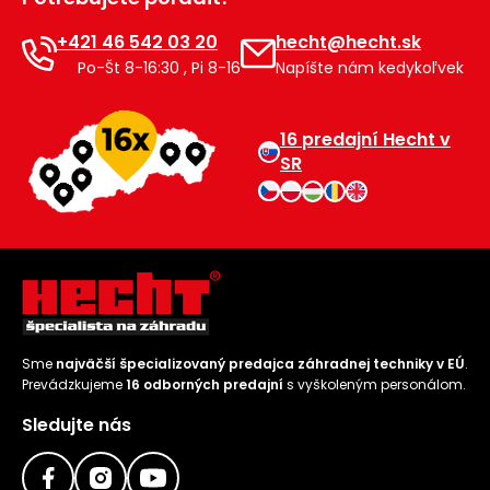
+421 46 542 03 20
hecht@hecht.sk
Po-Št 8-16:30 , Pi 8-16
Napíšte nám kedykoľvek
16 predajní Hecht v
SR
Sme
najväčší špecializovaný predajca záhradnej techniky v EÚ
.
Prevádzkujeme
16 odborných predajní
s vyškoleným personálom.
Sledujte nás