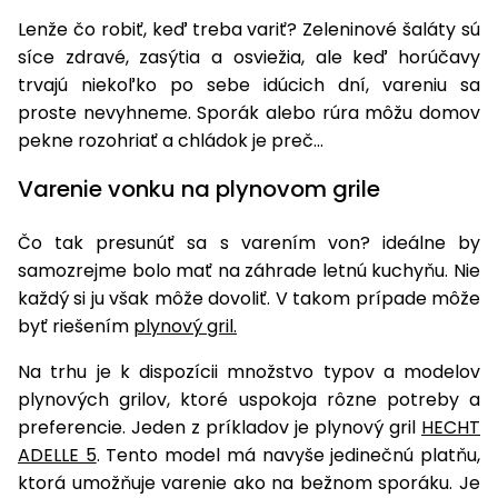
úložné
vozidlá
Ochrana
Štiepačky
stoly
obrubníky
Vidly
boxy
Lenže čo robiť, keď treba variť? Zeleninové šaláty sú
rastlín
Náhradné
dreva
Príslušenstvo
Seniorské
síce zdravé, zasýtia a osviežia, ale keď horúčavy
nože
Vibračné
Tieniace
vozíky
Záhradné
Drviče
trvajú niekoľko po sebe idúcich dní, vareniu sa
dosky
textílie
koše
vetiev
proste nevyhneme. Sporák alebo rúra môžu domov
Prilby
Odpudzovače
pekne rozohriať a chládok je preč...
Transportéry
Krhly
a pasce
Špalíkovače
Varenie vonku na plynovom grile
Rezačky
Doplnky
Fukáre a
na
Čo tak presunúť sa s varením von? ideálne by
vysávače
betón
samozrejme bolo mať na záhrade letnú kuchyňu. Nie
na lístie
Meracie
každý si ju však môže dovoliť. V takom prípade môže
Záhradné
prístroje
byť riešením
plynový gril.
vozíky
Nabíjačky
Na trhu je k dispozícii množstvo typov a modelov
autobatérií
plynových grilov, ktoré uspokoja rôzne potreby a
Fúriky
preferencie. Jeden z príkladov je plynový gril
HECHT
Vykurovanie
ADELLE 5
. Tento model má navyše jedinečnú platňu,
Rozmetadlá
a posypové
ktorá umožňuje varenie ako na bežnom sporáku. Je