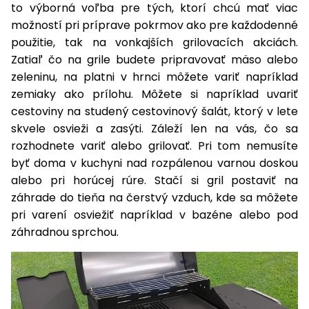
vozíky
to výborná voľba pre tých, ktorí chcú mať viac
Navijaky
možností pri príprave pokrmov ako pre každodenné
Čerpadlá
použitie, tak na vonkajších grilovacích akciách.
a
Zatiaľ čo na grile budete pripravovať mäso alebo
Príslušenstvo
vodárne
zeleninu, na platni v hrnci môžete variť napríklad
Vysokotlakové
zemiaky ako prílohu. Môžete si napríklad uvariť
Bagre
umývačky
cestoviny na studený cestovinový šalát, ktorý v lete
skvele osvieži a zasýti. Záleží len na vás, čo sa
Zametacie
rozhodnete variť alebo grilovať. Pri tom nemusíte
stroje
byť doma v kuchyni nad rozpálenou varnou doskou
Snežné
alebo pri horúcej rúre. Stačí si gril postaviť na
frézy
záhrade do tieňa na čerstvý vzduch, kde sa môžete
pri varení osviežiť napríklad v bazéne alebo pod
Odhŕňače
záhradnou sprchou.
a lopaty
na sneh
Postrekovače
a rosiče