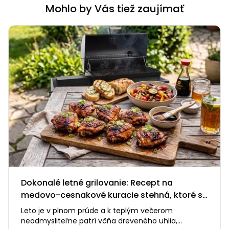
Mohlo by Vás tiež zaujímať
Dokonalé letné grilovanie: Recept na
medovo-cesnakové kuracie stehná, ktoré si
zamilujete
Leto je v plnom prúde a k teplým večerom
neodmysliteľne patrí vôňa dreveného uhlia,