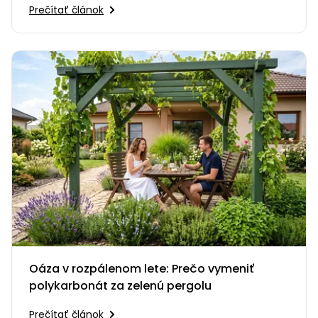
praskanie ohňa a smiech s priateľmi…
Prečítať článok
Oáza v rozpálenom lete: Prečo vymeniť
polykarbonát za zelenú pergolu
Prečítať článok