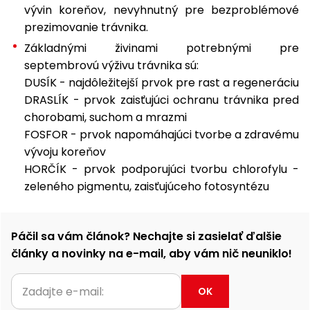
vozíky
vývin koreňov, nevyhnutný pre bezproblémové
Navijaky
prezimovanie trávnika.
Čerpadlá
a
Základnými živinami potrebnými pre
Príslušenstvo
vodárne
septembrovú výživu trávnika sú:
DUSÍK - najdôležitejší prvok pre rast a regeneráciu
Vysokotlakové
DRASLÍK - prvok zaisťujúci ochranu trávnika pred
Bagre
umývačky
chorobami, suchom a mrazmi
Zametacie
FOSFOR - prvok napomáhajúci tvorbe a zdravému
stroje
vývoju koreňov
HORČÍK - prvok podporujúci tvorbu chlorofylu -
Snežné
zeleného pigmentu, zaisťujúceho fotosyntézu
frézy
Odhŕňače
Páčil sa vám článok? Nechajte si zasielať ďalšie
a lopaty
na sneh
články a novinky na e-mail, aby vám nič neuniklo!
Postrekovače
OK
a rosiče