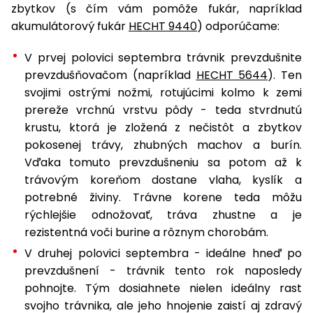
úložné
vozidlá
Ochrana
Štiepačky
zbytkov (s čím vám pomôže fukár, napríklad
stoly
obrubníky
Vidly
boxy
rastlín
Náhradné
dreva
akumulátorový fukár
HECHT 9440
) odporúčame:
Príslušenstvo
Seniorské
nože
Vibračné
Tieniace
vozíky
Záhradné
Drviče
dosky
V prvej polovici septembra trávnik prevzdušnite
textílie
koše
vetiev
prevzdušňovačom (napríklad
HECHT 5644
). Ten
Prilby
Odpudzovače
svojimi ostrými nožmi, rotujúcimi kolmo k zemi
Transportéry
Krhly
a pasce
Špalíkovače
prereže vrchnú vrstvu pôdy - teda stvrdnutú
krustu, ktorá je zložená z nečistôt a zbytkov
Rezačky
Doplnky
Fukáre a
na
pokosenej trávy, zhubných machov a burín.
vysávače
betón
Vďaka tomuto prevzdušneniu sa potom až k
na lístie
trávovým koreňom dostane vlaha, kyslík a
Meracie
potrebné živiny. Trávne korene teda môžu
Záhradné
prístroje
rýchlejšie odnožovať, tráva zhustne a je
vozíky
Nabíjačky
rezistentná voči burine a rôznym chorobám.
autobatérií
Fúriky
V druhej polovici septembra - ideálne hneď po
prevzdušnení - trávnik tento rok naposledy
Vykurovanie
Rozmetadlá
pohnojte. Tým dosiahnete nielen ideálny rast
a posypové
svojho trávnika, ale jeho hnojenie zaistí aj zdravý