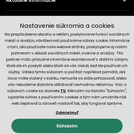
Aktuálne informácie
Doručenie a platobné metódy
Nastavenie súkromia a cookies
Na prispôsobenie obsahu a reklám, poskytovanie funkcií sociálnych
médií a analýzu návštevnosti používame súbory cookie. Informácie
o tom, ako používate naše webové stránky, poskytujeme aj našim
partnerom v oblasti sociálnych médií, inzercie a analýzy. Títo
partneri môžu príslušné informácie skombinovať s ďalšími údajmi,
ktoré ste im poskytli alebo ktoré od vás získali, keď ste používali ich
služby. Vďaka týmto súborom si počítač napríklad pamätá, aký
Spoľahlivý obchod
tovar máte vložený v košíku, nemusíte sa stále prihlasovať, alebo
vás nebudeme zbytočne obťažovať nevhodnou reklamou. Viac o
súboroch cookie sa dozviete
TU
. Kliknutím na tlačidlo "Súhlasím",
vyjadríte súhlas s používaním cookies a tým nám umožníte náš
web zlepšovať a zároveň nastaviť tak, aby fungoval správne.
Odmietnuť
© 2026 Hecht.cz
Obchodné podmienky
Nastavenie cookies
Súhlasím
E-shop vytvorila a technicky zaisťuje
SIMPLIA.cz