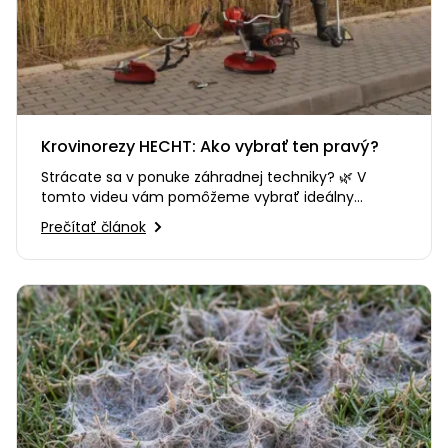
Krovinorezy HECHT: Ako vybrať ten pravý?
Strácate sa v ponuke záhradnej techniky? 🌿 V
tomto videu vám pomôžeme vybrať ideálny
krovinorez alebo vyžínač HECHT…
Prečítať článok