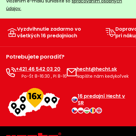
Vložením e-mailu súhlasíte so
spracovaním osobných
údajov.
Vyzdvihnutie zadarmo vo
Doprav
všetkých 16 predajniach
pri náku
Potrebujete poradiť?
+421 46 542 03 20
hecht@hecht.sk
Po-Št 8-16:30 , Pi 8-16
Napíšte nám kedykoľvek
16 predajní Hecht v
SR