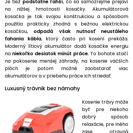
Je tiež
podstatne ľahší
, čo sa samozrejme prejaví
vozíky
Navijaky
na nižšej hmotnosti kosačky. Akumulátorová
Čerpadlá
kosačka je tak svojou konštrukciou a spôsobom
a
použitia prakticky zhodná s bežnou elektrickou
Príslušenstvo
vodárne
kosačkou,
odpadá však nutnosť neustáleho
Vysokotlakové
ťahania kábla
, ktorý často pri kosení prekáža.
Bagre
umývačky
Moderný lítiový akumulátor dodá kosačke energiu
na
niekoľko desiatok minút práce
. To bohate stačí
Zametacie
na pokosenie menšej záhrady, na kosenie väčších
stroje
plôch je potom možné zaobstarať viac
akumulátorov a v priebehu práce ich striedať.
Snežné
frézy
Luxusný trávnik bez námahy
Odhŕňače
a lopaty
Kosenie trávy môže
na sneh
byť pre niekoho
dobrý spôsob
Postrekovače
relaxácie, pre iného
a rosiče
zase otravná