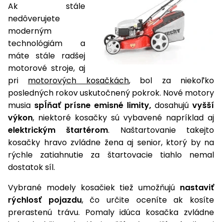
Ak stále
nedôverujete
moderným
technológiám a
máte stále radšej
motorové stroje, aj
pri
motorových kosačkách
, bol za niekoľko
posledných rokov uskutočnený pokrok. Nové motory
musia
spĺňať prísne emisné limity,
dosahujú
vyšší
výkon
, niektoré kosačky sú vybavené napríklad aj
elektrickým štartérom
. Naštartovanie takejto
kosačky hravo zvládne žena aj senior, ktorý by na
rýchle zatiahnutie za štartovacie tiahlo nemal
dostatok síl.
Vybrané modely kosačiek tiež umožňujú
nastaviť
rýchlosť pojazdu
, čo určite oceníte ak kosíte
prerastenú trávu. Pomaly idúca kosačka zvládne