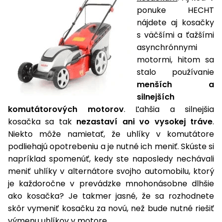
ponuke HECHT
nájdete aj kosačky
s väčšími a ťažšími
asynchrónnymi
motormi, hitom sa
stalo používanie
menších a
silnejších
komutátorových motorov
. Ľahšia a silnejšia
kosačka sa tak
nezastaví ani vo vysokej tráve
.
Niekto môže namietať, že uhlíky v komutátore
podliehajú opotrebeniu a je nutné ich meniť. Skúste si
napríklad spomenúť, kedy ste naposledy nechávali
meniť uhlíky v alternátore svojho automobilu, ktorý
je každoročne v prevádzke mnohonásobne dlhšie
ako kosačka? Je takmer jasné, že sa rozhodnete
skôr vymeniť kosačku za novú, než bude nutné riešiť
výmenu uhlíkov v motore.