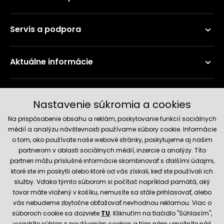
Servis a podpora
Aktuálne informácie
Doručenie a platobné metódy
Nastavenie súkromia a cookies
Na prispôsobenie obsahu a reklám, poskytovanie funkcií sociálnych
médií a analýzu návštevnosti používame súbory cookie. Informácie
o tom, ako používate naše webové stránky, poskytujeme aj našim
partnerom v oblasti sociálnych médií, inzercie a analýzy. Títo
partneri môžu príslušné informácie skombinovať s ďalšími údajmi,
ktoré ste im poskytli alebo ktoré od vás získali, keď ste používali ich
služby. Vďaka týmto súborom si počítač napríklad pamätá, aký
Spoľahlivý obchod
tovar máte vložený v košíku, nemusíte sa stále prihlasovať, alebo
vás nebudeme zbytočne obťažovať nevhodnou reklamou. Viac o
súboroch cookie sa dozviete
TU
. Kliknutím na tlačidlo "Súhlasím",
vyjadríte súhlas s používaním cookies a tým nám umožníte náš