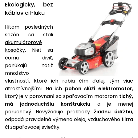
úložné
vozidlá
Ochrana
Štiepačky
Ekologicky, bez
stoly
obrubníky
Vidly
boxy
rastlín
Náhradné
dreva
káblov a hluku
Príslušenstvo
Seniorské
nože
Vibračné
Tieniace
vozíky
Záhradné
Drviče
dosky
textílie
Hitom posledných
koše
vetiev
sezón sa stali
Prilby
Odpudzovače
Transportéry
akumulátorové
Krhly
a pasce
Špalíkovače
kosačky
. Niet sa
Rezačky
Doplnky
čomu diviť,
Fukáre a
na
ponúkajú totiž
vysávače
betón
množstvo
na lístie
vlastností, ktoré ich robia čím ďalej, tým viac
Meracie
Záhradné
atraktívnejšími. Na ich
pohon slúži elektromotor
,
prístroje
vozíky
ktorý je v porovnaní so spaľovacím motorom
tichý,
Nabíjačky
má jednoduchšiu konštrukciu
a je menej
autobatérií
Fúriky
poruchový. Nevyžaduje prakticky
žiadnu údržbu
,
odpadá pravidelná výmena oleja, vzduchového filtra
Vykurovanie
Rozmetadlá
či zapaľovacej sviečky.
a posypové