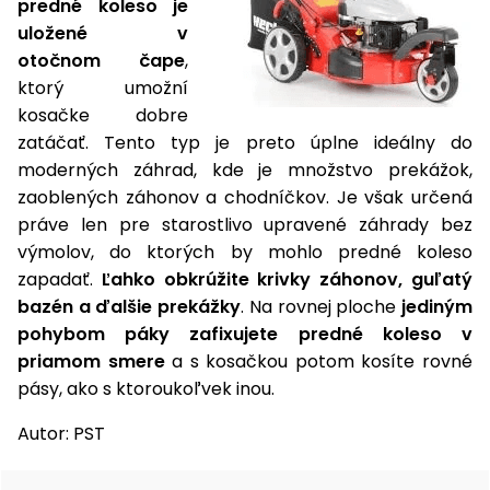
predné koleso je
uložené v
otočnom čape
,
ktorý umožní
kosačke dobre
zatáčať. Tento typ je preto úplne ideálny do
moderných záhrad, kde je množstvo prekážok,
zaoblených záhonov a chodníčkov. Je však určená
práve len pre starostlivo upravené záhrady bez
výmolov, do ktorých by mohlo predné koleso
zapadať.
Ľahko obkrúžite krivky záhonov, guľatý
bazén a ďalšie prekážky
. Na rovnej ploche
jediným
pohybom páky zafixujete predné koleso v
priamom smere
a s kosačkou potom kosíte rovné
pásy, ako s ktoroukoľvek inou.
Autor: PST