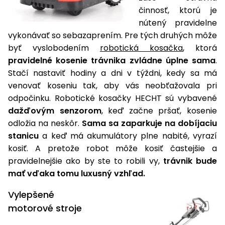
činnosť, ktorú je
Príslušenstvo
nútený pravidelne
vykonávať so sebazaprením. Pre tých druhých môže
byť vyslobodením
robotická kosačka
, ktorá
pravidelné kosenie trávnika zvládne úplne sama
.
Stačí nastaviť hodiny a dni v týždni, kedy sa má
venovať koseniu tak, aby vás neobťažovala pri
odpočinku. Robotické kosačky HECHT sú vybavené
dažďovým senzorom
, keď začne pršať, kosenie
odložia na neskôr.
Sama sa zaparkuje na dobíjaciu
stanicu
a keď má akumulátory plne nabité, vyrazí
kosiť. A pretože robot môže kosiť častejšie a
pravidelnejšie ako by ste to robili vy,
trávnik bude
mať vďaka tomu luxusný vzhľad.
Vylepšené
motorové stroje