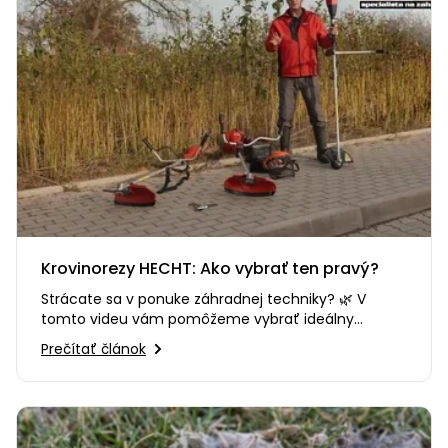
Krovinorezy HECHT: Ako vybrať ten pravý?
Strácate sa v ponuke záhradnej techniky? 🌿 V
tomto videu vám pomôžeme vybrať ideálny
krovinorez alebo vyžínač HECHT…
Prečítať článok