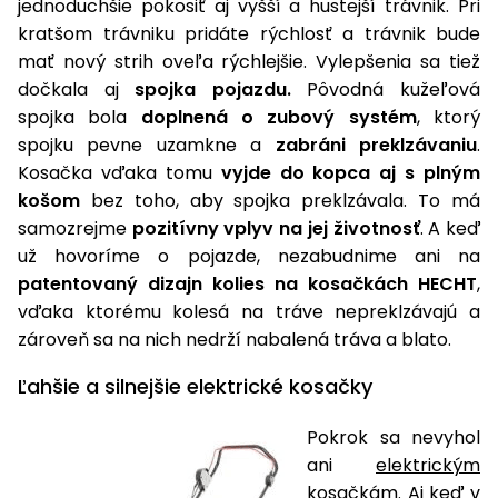
jednoduchšie pokosiť aj vyšší a hustejší trávnik. Pri
kratšom trávniku pridáte rýchlosť a trávnik bude
mať nový strih oveľa rýchlejšie. Vylepšenia sa tiež
dočkala aj
spojka pojazdu.
Pôvodná kužeľová
spojka bola
doplnená o zubový systém
, ktorý
spojku pevne uzamkne a
zabráni preklzávaniu
.
Kosačka vďaka tomu
vyjde do kopca aj s plným
košom
bez toho, aby spojka preklzávala. To má
samozrejme
pozitívny vplyv na jej životnosť
. A keď
už hovoríme o pojazde, nezabudnime ani na
patentovaný dizajn kolies na kosačkách HECHT
,
vďaka ktorému kolesá na tráve nepreklzávajú a
zároveň sa na nich nedrží nabalená tráva a blato.
Ľahšie a silnejšie elektrické kosačky
Pokrok sa nevyhol
ani
elektrickým
kosačkám
. Aj keď v