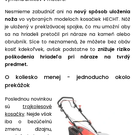
Nesmieme zabudnúť ani na
nový spôsob uloženia
noža
vo vybraných modeloch kosačiek HECHT. Nôž
je uložený v preklzávacej spojke, čo mu umožní aby
sa na hriadeli pretočil pri náraze na kameň alebo
obrubník. Síce to neznamená, že môžete bez obáv
kosiť kdekoľvek, avšak podstatne to
znižuje riziko
poškodenia hriadeľa pri náraze na tvrdý
predmet.
O koliesko menej - jednoducho okolo
prekážok
Poslednou novinkou
sú
trojkolesové
kosačky
. Nejde však
iba o bezúčelnú
zmenu dizajnu,